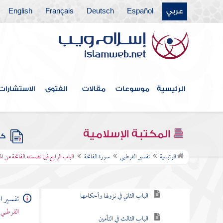
فضل سور القرآن وغيره
عربي
Español
Deutsch
Français
English
باب ما جاء من الحجة في الرد على
من طعن في القرآن وخالف مصحف
عثمان بالزيادة والنقصان
القول في الاستعاذة
الرئيسية
موسوعات
مقالات
الفتوى
الاستشارات
بسم الله الرحمن الرحيم
المكتبة الإسلامية
كتب
سورة الفاتحة
الرئيسية
تفسير القرطبي
سورة الفاتحة
الباب الرابع فيما تضمنته الفاتحة من
الباب الأول في فضائلها وأسمائها
الباب الثاني في نزولها وأحكامها
تفسير ا
القرطبي 
الباب الثالث في التأمين