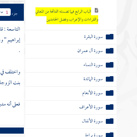
الباب الرابع فيما تضمنته الفاتحة من المعاني
جزء
1
والقراءات والإعراب وفضل الحامدين
التاسعة : ق
سورة البقرة
إبراهيم " وغ
.
سورة آل عمران
سورة النساء
واختلف في اش
سورة المائدة
بنت الزوجة ر
سورة الأنعام
فعلى أنه مد
سورة الأعراف
سورة الأنفال
سورة براءة