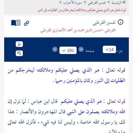
الرئيسية
تفسير القرطبي
سورة الأحزاب
تراجم الأعلام
قوله تعالى هو الذي يصلي عليكم وملائكته ليخرجكم من الظلمات إلى النور
تفسير القرطبي
القرطبي - شمس الدين محمد بن أحمد الأنصاري القرطبي
جزء
صفحة
14
181
قوله تعالى :
هو الذي يصلي عليكم وملائكته ليخرجكم من
الظلمات إلى النور وكان بالمؤمنين رحيما
.
قوله تعالى :
هو الذي يصلي عليكم
قال
ابن عباس
: لما نزل
إن
الله وملائكته يصلون على النبي
قال
المهاجرون
والأنصار
: هذا
لك يا رسول الله خاصة ، وليس لنا فيه شيء ، فأنزل الله تعالى
هذه الآية .