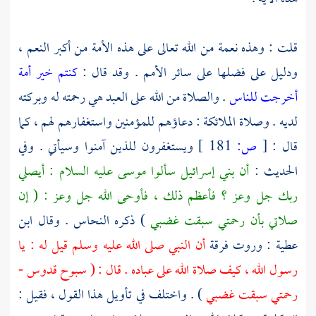
قلت : وهذه نعمة من الله تعالى على هذه الأمة من أكبر النعم ،
ودليل على فضلها على سائر الأمم . وقد قال :
كنتم خير أمة
أخرجت للناس
. والصلاة من الله على العبد هي رحمته له وبركته
لديه . وصلاة الملائكة : دعاؤهم للمؤمنين واستغفارهم لهم ، كما
قال :
[
ص:
181 ]
ويستغفرون للذين آمنوا وسيأتي . وفي
الحديث :
أن بني إسرائيل سألوا
موسى
عليه السلام : أيصلي
ربك جل وعز ؟ فأعظم ذلك ، فأوحى الله جل وعز : ( إن
صلاتي بأن رحمتي سبقت غضبي
) ذكره
النحاس
. وقال
ابن
عطية
: وروت فرقة
أن النبي صلى الله عليه وسلم قيل له : يا
رسول الله ، كيف صلاة الله على عباده . قال : ( سبوح قدوس -
رحمتي سبقت غضبي
) . واختلف في تأويل هذا القول ، فقيل :