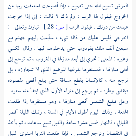
العرش تسبح الله حتى تصبح ، فإذا أصبحت استعفت ربها من
الخروج فيقول لها الرب : ولم ذاك ؟ قالت : إني إذا خرجت
عبدت من دونك . فيقول الرب
[
ص:
28 ]
- تبارك وتعالى - :
اخرجي فليس عليك من ذاك شيء ، سأبعث إليهم جهنم مع
سبعين ألف ملك يقودونها حتى يدخلوهم فيها . وقال
الكلبي
وغيره : المعنى : تجري إلى أبعد منازلها في الغروب ، ثم ترجع إلى
أدنى منازلها ، فمستقرها بلوغها الموضع الذي لا تتجاوزه ، بل
ترجع منه ، كالإنسان يقطع مسافة حتى يبلغ أقصى مقصوده
فيقضي وطره ، ثم يرجع إلى منزله الأول الذي ابتدأ منه سفره .
وعلى تبليغ الشمس أقصى منازلها ، وهو مستقرها إذا طلعت
الهنعة ، وذلك اليوم أطول الأيام في السنة ، وتلك الليلة أقصر
الليالي ، فالنهار خمس عشرة ساعة والليل تسع ساعات ، ثم يأخذ
في النقصان وترجع الشمس ، فإذا طلعت الثريا استوى الليل