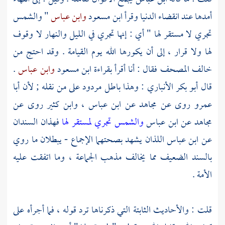
أمدها عند انقضاء الدنيا وقرأ
ابن مسعود
وابن عباس
" والشمس
تجري لا مستقر لها " أي : إنها تجري في الليل والنهار لا وقوف
لها ولا قرار ، إلى أن يكورها الله يوم القيامة . وقد احتج من
خالف المصحف فقال : أنا أقرأ بقراءة
ابن مسعود
وابن عباس
.
قال
أبو بكر الأنباري
: وهذا باطل مردود على من نقله ; لأن
أبا
عمرو
روى عن
مجاهد
عن
ابن عباس
،
وابن كثير
روى عن
مجاهد
عن
ابن عباس
والشمس تجري لمستقر لها
فهذان السندان
عن
ابن عباس
اللذان يشهد بصحتهما الإجماع - يبطلان ما روي
بالسند الضعيف مما يخالف مذهب الجماعة ، وما اتفقت عليه
الأمة .
قلت : والأحاديث الثابتة التي ذكرناها ترد قوله ، فما أجرأه على