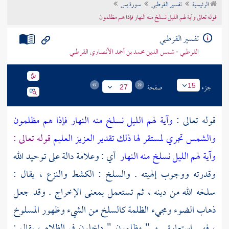
الرئيسية
تفسير القرطبي
سورة يس
تراجم الأعلام
قوله تعالى وآية لهم الليل نسلخ منه النهار فإذا هم مظلمون
تفسير القرطبي
القرطبي - شمس الدين محمد بن أحمد الأنصاري القرطبي
جزء
صفحة
15
27
قوله تعالى :
وآية لهم الليل نسلخ منه النهار فإذا هم مظلمون
والشمس تجري لمستقر لها ذلك تقدير العزيز العليم
قوله تعالى :
وآية لهم الليل نسلخ منه النهار
أي : وعلامة دالة على توحيد الله
وقدرته ووجوب إلهيته . والسلخ : الكشط والنزع ، يقال :
سلخه الله من دينه ، ثم تستعمل بمعنى الإخراج . وقد جعل
ذهاب الضوء ومجيء الظلمة كالسلخ من الشيء وظهور المسلوخ
، فهي استعارة . و " مظلمون " داخلون في الظلام ، يقال :