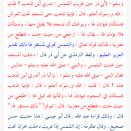
وسلم -
لأبي ذر
حين غربت الشمس : تدري أين تذهب ؟ قلت
: الله ورسوله أعلم . قال : فإنها تذهب حتى تسجد تحت العرش
فتستأذن فيؤذن لها ، ويوشك أن تسجد فلا يقبل منها ، وتستأذن
فلا يؤذن لها ، يقال لها : ارجعي من حيث جئت ، فتطلع من
مغربها ، فذلك قوله تعالى :
والشمس تجري لمستقر لها ذلك تقدير
العزيز العليم
. ولفظ
الترمذي
عن
أبي ذر
قال :
دخلت المسجد
حين غابت الشمس ، والنبي - صلى الله عليه وسلم - جالس .
فقال النبي - صلى الله عليه وسلم - : يا
أبا ذر
أتدري أين تذهب
هذه ؟ قال : قلت : الله ورسوله أعلم ، قال : فإنها تذهب
فتستأذن في السجود فيؤذن لها ، وكأنها قد قيل لها : اطلعي من
حيث جئت ، فتطلع من مغربها . قال : ثم قرأ " ذلك مستقر لها "
قال : وذلك قراءة
عبد الله
. قال
أبو عيسى
: هذا حديث حسن
صحيح . وقال
عكرمة
: إن الشمس إذا غربت دخلت محرابا تحت