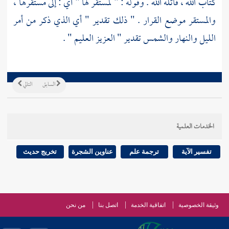
كتاب الله ، قاتله الله . وقوله : " لمستقر لها " أي : إلى مستقرها ،
والمستقر موضع القرار . " ذلك تقدير " أي الذي ذكر من أمر
الليل والنهار والشمس تقدير " العزيز العليم " .
السابق
التالي
الخدمات العلمية
تفسير الآية
ترجمة علم
عناوين الشجرة
تخريج حديث
وثيقة الخصوصية
اتفاقية الخدمة
اتصل بنا
من نحن