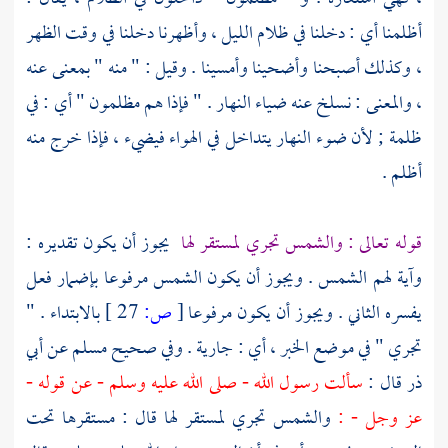
أظلمنا أي : دخلنا في ظلام الليل ، وأظهرنا دخلنا في وقت الظهر
، وكذلك أصبحنا وأضحينا وأمسينا . وقيل : " منه " بمعنى عنه
، والمعنى : نسلخ عنه ضياء النهار . " فإذا هم مظلمون " أي : في
ظلمة ; لأن ضوء النهار يتداخل في الهواء فيضيء ، فإذا خرج منه
أظلم .
قوله تعالى : والشمس تجري لمستقر لها
يجوز أن يكون تقديره :
وآية لهم الشمس . ويجوز أن يكون الشمس مرفوعا بإضمار فعل
يفسره الثاني . ويجوز أن يكون مرفوعا
[
ص:
27 ]
بالابتداء . "
تجري " في موضع الخبر ، أي : جارية . وفي صحيح
مسلم
عن
أبي
ذر
قال :
سألت رسول الله - صلى الله عليه وسلم - عن قوله -
عز وجل - :
والشمس تجري لمستقر لها قال : مستقرها تحت