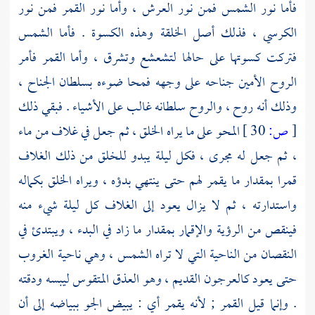
فأما نور الشمس فمن نور العرش ، وأما نور القمر فمن نور
الكرسي ، فذلك أصل الخلقة وهذه الكسوة . فأما الشمس
فتركت كسوتها على حالها لتشعشع وتشرق ، وأما القمر فأمر
الروح الأمين جناحه على وجهه فمحا ضوءه بسلطان الجناح ،
وذلك أنه روح ، والروح سلطانه غالب على الأشياء . فبقي ذلك
[
ص:
30 ]
المحو على ما يراه الخلق ، ثم جعل في غلاف من ماء
، ثم جعل له مجرى ، فكل ليلة يبدو للخلق من ذلك الغلاف
قمرا بمقدار ما يقمر لهم حتى ينتهي بدؤه ، ويراه الخلق بكماله
واستدارته ، ثم لا يزال يعود إلى الغلاف كل ليلة شيء منه
فينقص من الرؤية والإقمار بمقدار ما زاد في البدء ، ويبتدئ في
النقصان من الناحية التي لا تراه الشمس ، وهي ناحية الغروب
حتى يعود كالعرجون القديم ، وهو العذق المتقوس ليبسه ودقته
. وإنما قيل القمر ; لأنه يقمر أي : يبيض الجو ببياضه إلى أن