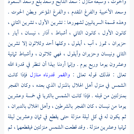
والحوت ، وسبعة منازل : سعد الذابح وسعد بلع وسعد السعود
وسعد الأخبية والفرغ المقدم ، والفرغ المؤخر وبطن الحوت .
وهذه قسمة السريانيين لشهورها : تشرين الأول ، تشرين الثاني ،
كانون الأول ، كانون الثاني ، أشباط ، آذار ، نيسان ، أيار ،
حزيران ، تموز ، آب ، أيلول ، وكلها أحد وثلاثون إلا تشرين
الثاني ونيسان وحزيران وأيلول ، فهي ثلاثون ، وأشباط ثمانية
وعشرون يوما وربع يوم . وإنما أردنا بهذا أن تنظر في قدرة الله
تعالى : فذلك قوله تعالى :
والقمر قدرناه منازل
فإذا كانت
الشمس في منزل أهل الهلال بالمنزل الذي بعده ، وكان الفجر
بمنزلتين من قبله . فإذا كانت الشمس بالثريا في خمسة وعشرين
يوما من نيسان ، كان الفجر بالشرطين ، وأهل الهلال بالدبران ،
ثم يكون له في كل ليلة منزلة حتى يقطع في ثمان وعشرين ليلة
ثمانيا وعشرين منزلة . وقد قطعت الشمس منزلتين فيقطعهما ، ثم