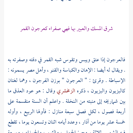
شرق المسك والعبير بها فهي صفراء كعرجون القمر
فالعرجون إذا عتق ويبس وتقوس شبه القمر في دقته وصفرته به
. ويقال له أيضا : الإهان والكباسة والقنو ،
وأهل مصر
يسمونه :
الإسباطة . وقرئ : " العرجون " بوزن الفرجون ، وهما لغتان
كالبزيون والبزيون ، ذكره
الزمخشري
وقال : هو عود العذق ما
بين شماريخه إلى منبته من النخلة . واعلم أن السنة منقسمة على
أربعة فصول ، لكل فصل سبعة منازل : فأولها الربيع ، وأوله
خمسة عشر يوما من آذار ، وعدد أيامه اثنان وتسعون يوما ، تقطع
فيه الشمس ثلاثة بروج : الحمل ، والثور ، والجوزاء ، وسبعة