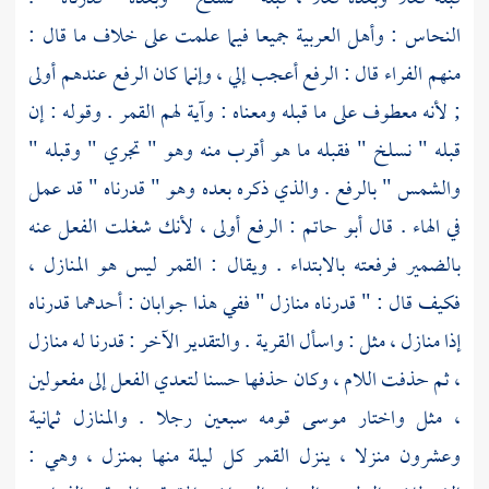
النحاس
: وأهل العربية جميعا فيما علمت على خلاف ما قال :
منهم
الفراء
قال : الرفع أعجب إلي ، وإنما كان الرفع عندهم أولى
; لأنه معطوف على ما قبله ومعناه : وآية لهم القمر . وقوله : إن
قبله " نسلخ " فقبله ما هو أقرب منه وهو " تجري " وقبله "
والشمس " بالرفع . والذي ذكره بعده وهو " قدرناه " قد عمل
في الهاء . قال
أبو حاتم
: الرفع أولى ، لأنك شغلت الفعل عنه
بالضمير فرفعته بالابتداء . ويقال : القمر ليس هو المنازل ،
فكيف قال : " قدرناه منازل " ففي هذا جوابان : أحدهما قدرناه
إذا منازل ، مثل : واسأل القرية . والتقدير الآخر : قدرنا له منازل
، ثم حذفت اللام ، وكان حذفها حسنا لتعدي الفعل إلى مفعولين
، مثل واختار موسى قومه سبعين رجلا . والمنازل ثمانية
وعشرون منزلا ، ينزل القمر كل ليلة منها بمنزل ، وهي :