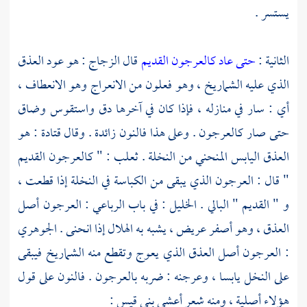
يستسر .
الثانية :
حتى عاد كالعرجون القديم
قال
الزجاج
: هو عود العذق
الذي عليه الشماريخ ، وهو فعلون من الانعراج وهو الانعطاف ،
أي : سار في منازله ، فإذا كان في آخرها دق واستقوس وضاق
حتى صار كالعرجون . وعلى هذا فالنون زائدة . وقال
قتادة
: هو
العذق اليابس المنحني من النخلة . ثعلب : " كالعرجون القديم
" قال : العرجون الذي يبقى من الكباسة في النخلة إذا قطعت ،
و " القديم " البالي .
الخليل
: في باب الرباعي : العرجون أصل
العذق ، وهو أصفر عريض ، يشبه به الهلال إذا انحنى .
الجوهري
: العرجون أصل العذق الذي يعوج وتقطع منه الشماريخ فيبقى
على النخل يابسا ، وعرجنه : ضربه بالعرجون . فالنون على قول
هؤلاء أصلية ، ومنه شعر
أعشى بني قيس
: