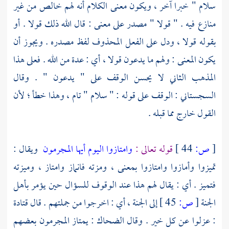
سلام " خبرا آخر ، ويكون معنى الكلام أنه لهم خالص من غير
منازع فيه . " قولا " مصدر على معنى : قال الله ذلك قولا . أو
بقوله قولا ، ودل على الفعل المحذوف لفظ مصدره . ويجوز أن
يكون المعنى : ولهم ما يدعون قولا ، أي : عدة من الله . فعلى هذا
المذهب الثاني لا يحسن الوقف على " يدعون " . وقال
السجستاني
: الوقف على قوله : " سلام " تام ، وهذا خطأ ؛ لأن
القول خارج مما قبله .
[
ص:
44 ]
قوله تعالى :
وامتازوا اليوم أيها المجرمون
ويقال :
تميزوا وأمازوا وامتازوا بمعنى ، ومزته فانماز وامتاز ، وميزته
فتميز . أي : يقال لهم هذا عند الوقوف للسؤال حين يؤمر بأهل
الجنة
[
ص:
45 ]
إلى الجنة ، أي : اخرجوا من جملتهم . قال
قتادة
: عزلوا عن كل خير . وقال
الضحاك
: يمتاز المجرمون بعضهم