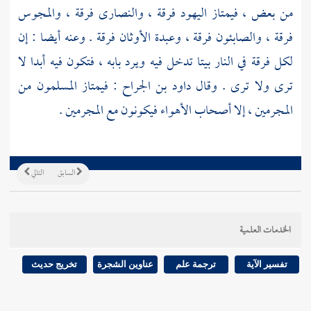
من بعض ، فيمتاز
اليهود
فرقة ،
والنصارى
فرقة ،
والمجوس
فرقة ،
والصابئون
فرقة ، وعبدة الأوثان فرقة . وعنه أيضا : إن
لكل فرقة في النار بيتا تدخل فيه ويرد بابه ، فتكون فيه أبدا لا
ترى ولا ترى . وقال
داود بن الجراح
: فيمتاز المسلمون من
المجرمين ، إلا أصحاب الأهواء فيكونون مع المجرمين .
السابق
التالي
الخدمات العلمية
تفسير الآية
ترجمة علم
عناوين الشجرة
تخريج حديث