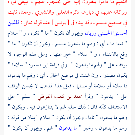
النعيم ما داموا ينظرون إليه حتى يحتجب عنهم ، فيبقى نوره
وبركاته عليهم في ديارهم ذكره
الثعلبي
والقشيري
. ومعناه ثابت
في صحيح
مسلم
، وقد بيناه في [ يونس ] عند قوله تعالى :
للذين
أحسنوا الحسنى وزيادة
ويجوز أن تكون " ما " نكرة ، و " سلام
" نعتا لها ، أي : ولهم ما يدعون مسلم . ويجوز أن تكون " ما "
رفع بالابتداء ، و " سلام " خبر عنها . وعلى هذه الوجوه لا
يوقف على " ولهم ما يدعون " . وفي قراءة
ابن مسعود
" سلاما "
يكون مصدرا ، وإن شئت في موضع الحال ، أي : ولهم ما يدعون
ذا سلام أو سلامة أو مسلما ، فعلى هذا المذهب لا يحسن الوقف
على " يدعون " وقرأ
محمد بن كعب القرظي
" سلم " على
الاستئناف كأنه قال : ذلك سلم لهم لا يتنازعون فيه . ويكون "
ولهم ما يدعون " تاما . ويجوز أن يكون " سلام " بدلا من قوله :
ولهم ما يدعون ، وخبر "
ما يدعون
" لهم . ويجوز أن يكون "