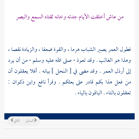
من عاش أخلقت الأيام جدته وخانه ثقتاه السمع والبصر
فطول العمر يصير الشباب هرما ، والقوة ضعفا ، والزيادة نقصا ،
وهذا هو الغالب . وقد تعوذ - صلى الله عليه وسلم - من أن يرد
إلى أرذل العمر . وقد مضى في [ النحل ] بيانه . أفلا يعقلون أن
من فعل هذا بكم قادر على بعثكم . وقرأ
نافع
وابن ذكوان
:
تعقلون بالتاء . الباقون بالياء .
السابق
التالي