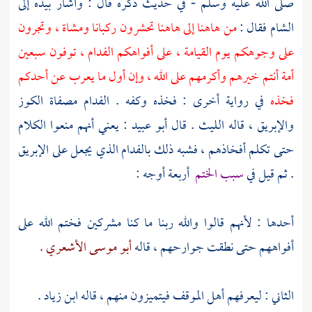
صلى الله عليه وسلم - في حديث ذكره قال : وأشار بيده إلى
الشام
فقال :
من هاهنا إلى هاهنا تحشرون ركبانا ومشاة ، وتجرون
على وجوهكم يوم القيامة ، على أفواهكم الفدام ، توفون سبعين
أمة أنتم خيرهم وأكرمهم على الله ، وإن أول ما يعرب عن أحدكم
فخذه
في رواية أخرى : فخذه وكفه . الفدام مصفاة الكوز
والإبريق ، قاله
الليث
. قال
أبو عبيد
: يعني أنهم منعوا الكلام
حتى تكلم أفخاذهم ، فشبه ذلك بالفدام الذي يجعل على الإبريق
. ثم قيل في
سبب الختم
أربعة أوجه :
أحدها : لأنهم قالوا والله ربنا ما كنا مشركين فختم الله على
أفواههم حتى نطقت جوارحهم ، قاله
أبو موسى الأشعري .
الثاني : ليعرفهم أهل الموقف فيتميزون منهم ، قاله
ابن زياد .