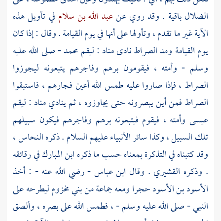
الضلال باقية . وقد روي عن
عبد الله بن سلام
في تأويل هذه
الآية غير ما تقدم ، وتأولها على أنها في يوم القيامة . وقال : إذا كان
يوم القيامة ومد الصراط نادى مناد : ليقم
محمد
- صلى الله عليه
وسلم - وأمته ، فيقومون برهم وفاجرهم يتبعونه ليجوزوا
الصراط ، فإذا صاروا عليه طمس الله أعين فجارهم ، فاستبقوا
الصراط فمن أين يبصرونه حتى يجاوزوه ، ثم ينادي مناد : ليقم
عيسى
وأمته ، فيقوم فيتبعونه برهم وفاجرهم فيكون سبيلهم
تلك السبيل ، وكذا سائر الأنبياء عليهم السلام . ذكره
النحاس
،
وقد كتبناه في التذكرة بمعناه حسب ما ذكره
ابن المبارك
في رقائقه
. وذكره
القشيري
. وقال
ابن عباس
- رضي الله عنه - : أخذ
الأسود بن الأسود
حجرا ومعه جماعة من
بني مخزوم
ليطرحه على
النبي - صلى الله عليه وسلم - ، فطمس الله على بصره ، وألصق