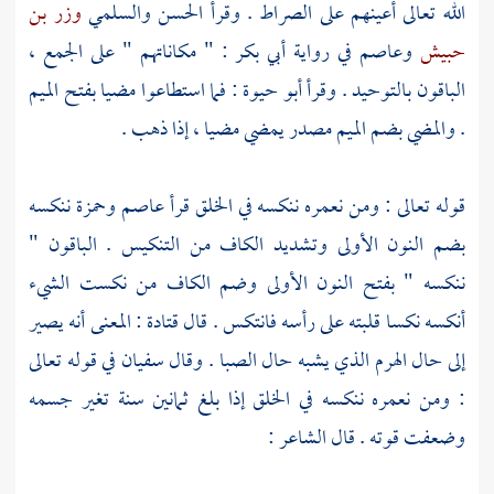
الله تعالى أعينهم على الصراط . وقرأ
الحسن
والسلمي
وزر بن
حبيش
وعاصم
في رواية
أبي بكر
: " مكاناتهم " على الجمع ،
الباقون بالتوحيد . وقرأ
أبو حيوة
: فما استطاعوا مضيا بفتح الميم
. والمضي بضم الميم مصدر يمضي مضيا ، إذا ذهب .
قوله تعالى : ومن نعمره ننكسه في الخلق قرأ
عاصم
وحمزة
ننكسه
بضم النون الأولى وتشديد الكاف من التنكيس . الباقون "
ننكسه " بفتح النون الأولى وضم الكاف من نكست الشيء
أنكسه نكسا قلبته على رأسه فانتكس . قال
قتادة
: المعنى أنه يصير
إلى حال الهرم الذي يشبه حال الصبا . وقال
سفيان
في قوله تعالى
: ومن نعمره ننكسه في الخلق إذا بلغ ثمانين سنة تغير جسمه
وضعفت قوته . قال الشاعر :