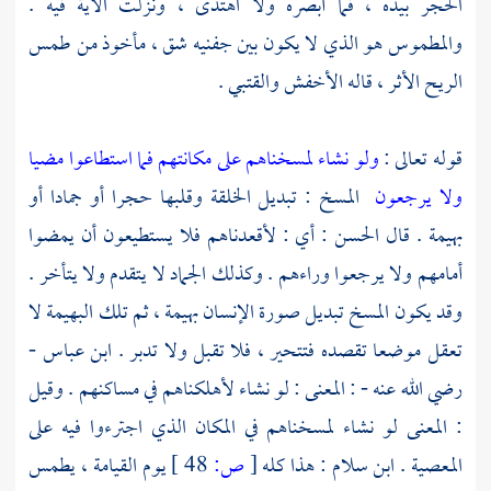
الحجر بيده ، فما أبصره ولا اهتدى ، ونزلت الآية فيه .
والمطموس هو الذي لا يكون بين جفنيه شق ، مأخوذ من طمس
الريح الأثر ، قاله
الأخفش
والقتبي
.
قوله تعالى :
ولو نشاء لمسخناهم على مكانتهم فما استطاعوا مضيا
ولا يرجعون
المسخ : تبديل الخلقة وقلبها حجرا أو جمادا أو
بهيمة . قال
الحسن
: أي : لأقعدناهم فلا يستطيعون أن يمضوا
أمامهم ولا يرجعوا وراءهم . وكذلك الجماد لا يتقدم ولا يتأخر .
وقد يكون المسخ تبديل صورة الإنسان بهيمة ، ثم تلك البهيمة لا
تعقل موضعا تقصده فتتحير ، فلا تقبل ولا تدبر .
ابن عباس
-
رضي الله عنه - : المعنى : لو نشاء لأهلكناهم في مساكنهم . وقيل
: المعنى لو نشاء لمسخناهم في المكان الذي اجترءوا فيه على
المعصية .
ابن سلام
: هذا كله
[
ص:
48 ]
يوم القيامة ، يطمس