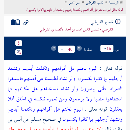
الرئيسية
تفسير القرطبي
سورة يس
تراجم الأعلام
قوله تعالى اليوم نختم على أفواههم وتكلمنا أيديهم وتشهد أرجلهم بما كانوا يكسبون
تفسير القرطبي
القرطبي - شمس الدين محمد بن أحمد الأنصاري القرطبي
جزء
صفحة
15
46
قوله تعالى :
اليوم نختم على أفواههم وتكلمنا أيديهم وتشهد
أرجلهم بما كانوا يكسبون
ولو نشاء لطمسنا على أعينهم فاستبقوا
الصراط فأنى يبصرون
ولو نشاء لمسخناهم على مكانتهم فما
استطاعوا مضيا ولا يرجعون
ومن نعمره ننكسه في الخلق أفلا
يعقلون
قوله تعالى :
اليوم نختم على أفواههم وتكلمنا أيديهم
وتشهد أرجلهم بما كانوا يكسبون
في صحيح
مسلم
عن
أنس بن
مالك
قال :
كنا عند رسول الله - صلى الله عليه وسلم - فضحك