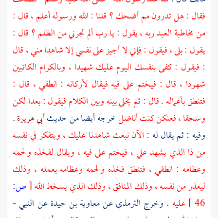
فقال : هل تدرون مم أضحك ؟ قلنا : الله ورسوله أعلم ، قال :
من مخاطبة العبد ربه ، يقول : يا رب ألم تجرني من الظلم ؟ قال :
يقول : بلى ، فيقول : فإني لا أجيز على نفسي إلا شاهدا مني ، قال
: فيقول : كفى بنفسك اليوم عليك شهيدا ، وبالكرام الكاتبين
شهودا ، قال : فيختم على فيه فيقال لأركانه : انطقي ، قال :
فتنطق بأعماله . قال : ثم يخلى بينه وبين الكلام فيقول : بعدا لكن
وسحقا ، فعنكن كنت أناضل
خرجه أيضا من حديث
أبي هريرة
.
وفيه : ثم يقال له :
الآن نبعث شاهدنا عليك ، ويتفكر في نفسه
من ذا الذي يشهد علي ، فيختم على فيه ، ويقال لفخذه ولحمه
وعظامه : انطقي ، فتنطق فخذه ولحمه وعظامه بعمله ، وذلك
ليعذر من نفسه ، وذلك المنافق ، وذلك الذي يسخط الله
[
ص:
46 ]
عليه
. وخرج
الترمذي
عن
معاوية بن حيدة
عن النبي -