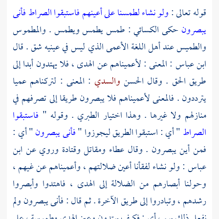
قوله تعالى :
ولو نشاء لطمسنا على أعينهم فاستبقوا الصراط فأنى
يبصرون
حكى
الكسائي
: طمس يطمس ويطمس . والمطموس
والطميس عند أهل اللغة الأعمى الذي ليس في عينيه شق . قال
ابن عباس
: المعنى : لأعميناهم عن الهدى ، فلا يهتدون أبدا إلى
طريق الحق . وقال
الحسن
والسدي
: المعنى : لتركناهم عميا
يترددون . فالمعنى لأعميناهم فلا يبصرون طريقا إلى تصرفهم في
منازلهم ولا غيرها . وهذا اختيار
الطبري
. وقوله "
فاستبقوا
الصراط
" أي : استبقوا الطريق ليجوزوا "
فأنى يبصرون
" أي :
فمن أين يبصرون . وقال
عطاء
ومقاتل
وقتادة
وروي عن
ابن
عباس
: ولو نشاء لفقأنا أعين ضلالتهم ، وأعميناهم عن غيهم ،
وحولنا أبصارهم من الضلالة إلى الهدى ، فاهتدوا وأبصروا
رشدهم ، وتبادروا إلى طريق الآخرة . ثم قال : فأنى يبصرون ولم
نفعل ذلك بهم ، أي : فكيف يهتدون وعين الهدى مطموسة ، على