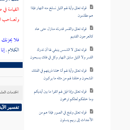
قوله تعالى وآية لهم الليل نسلخ منه النهار فإذا
القيامة في
هم مظلمون
ولصاحب التص
قوله تعالى والقمر قدرناه منازل حتى عاد
كالعرجون القديم
فلا يحزنك 
الكلام .
إنا
قوله تعالى لا الشمس ينبغي لها أن تدرك
القمر ولا الليل سابق النهار وكل في فلك يسبحون
قوله تعالى وآية لهم أنا حملنا ذريتهم في الفلك
المشحون وخلقنا لهم من مثله ما يركبون
قوله تعالى وإذا قيل لهم اتقوا ما بين أيديكم
الخدمات العلم
وما خلفكم لعلكم ترحمون
تفسير الآية
قوله تعالى ونفخ في الصور فإذا هم من
الأجداث إلى ربهم ينسلون