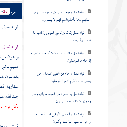
قوله تعالى وجعلنا من بين أيديهم سدا ومن
جزء
15
خلفهم سدا فأغشيناهم فهم لا يبصرون
قوله تعالى :
قوله تعالى إنا نحن نحيي الموتى ونكتب ما
قدموا وآثارهم
قوله تعالى 
قوله تعالى واضرب لهم مثلا أصحاب القرية
يرجون من نص
إذ جاءها المرسلون
عنهم بخبر ا
قوله تعالى وجاء من أقصى المدينة رجل
يغضبون لهم 
يسعى قال يا قوم اتبعوا المرسلين
متقاربة الم
قوله تعالى يا حسرة على العباد ما يأتيهم من
جند الله علي
رسول إلا كانوا به يستهزئون
لكل قوم ما ك
قوله تعالى وآية لهم الأرض الميتة أحييناها
وأخرجنا منها حبا فمنه يأكلون
قلت : ومعن