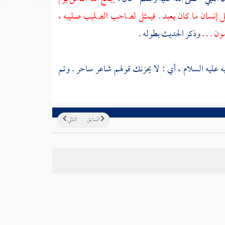
ع كل إنسان ما كان يعبد . فيمثل لصاحب الصليب صليبه ،
ن . . .
وذكر الحديث بطوله .
ه عليه السلام ، أي : لا يحزنك قولهم شاعر ساحر . وتم
السابق
التالي