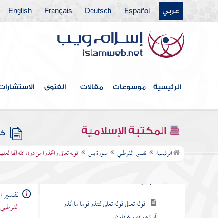
عربي
Español
Deutsch
Français
English
سورة الروم
سورة لقمان
سورة السجدة
سورة الأحزاب
الرئيسية
موسوعات
مقالات
الفتوى
الاستشارات
سورة سبأ
سورة فاطر
المكتبة الإسلامية
كتب
سورة يس
الرئيسية
تفسير القرطبي
سورة يس
قوله تعالى واتخذوا من دون الله آلهة لعل
قوله تعالى يس والقرآن الحكيم إنك لمن
المرسلين
تفسير ا
قوله تعالى قوله تعالى لتنذر قوما ما أنذر
القرطبي 
آباؤهم فهم غافلون