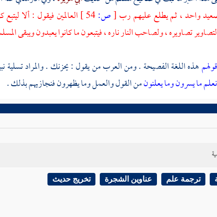
 صعيد واحد ، ثم يطلع عليهم رب
[
ص:
54 ]
العالمين فيقول : ألا ليتب
اوير تصاويره ، ولصاحب النار ناره ، فيتبعون ما كانوا يعبدون ويبقى المسلمو
قولهم
هذه اللغة الفصيحة . ومن العرب من يقول : يحزنك . والمراد تسلية نبي
 نعلم ما يسرون وما يعلنون
من القول والعمل وما يظهرون فنجازيهم بذلك .
ية
ترجمة علم
عناوين الشجرة
تخريج حديث