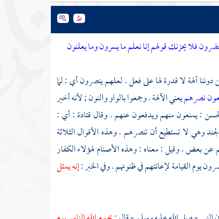
رون فلا يحزنك قولهم إنا نعلم ما يسرون وما يعلنون
دوننا آلهة لا قدرة لها على فعل . لعلهم ينصرون أي : لما
يعون نصرهم
يعني الآلهة . وجمعوا بالواو والنون ; لأنه أخبر
حسن
: يمنعون منهم ويدفعون عنهم . وقال
قتادة
: أي :
 الجند وهي لا تستطيع أن تنصرهم . وهذه الأقوال الثلاثة
هم عن بعض . وقيل : معناه : وهذه الأصنام لهؤلاء الكفار
رون يوم القيامة لإعانتهم في ظنونهم . وفي الخبر :
إنه يمثل
ن النبي - صلى الله عليه وسلم - قال :
يجمع الله الناس يوم