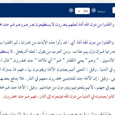
صفحة
54
واتخذوا من دون الله آلهة لعلهم ينصرون لا يستطيعون نصرهم وهم لهم جند محض
:
واتخذوا من دون الله آلهة
أي : قد رأوا هذه الآيات من قدرتنا ، ثم اتخذوا من 
رتها لهم إن نزل بهم عذاب . ومن العرب من يقول : لعله أن يفعل .
لا يستط
لآدميين . " وهم " يعني الكفار " لهم " أي للآلهة " جند محضرون " قال
ال
في الدنيا . وقيل : المعنى أنهم يعبدون الآلهة ويقومون بها ، فهم لها بمنزلة
عنى . وقيل : إن الآلهة جند للعابدين محضرون معهم في النار . فلا يدفع بعض
هم في جهنم ، لأنهم يلعنونهم ويتبرءون من عبادتهم . وقيل : الآلهة جند لهم محض
انوا يعبدونه في الدنيا من دون الله فيتبعونه إلى النار ، فهم لهم جند محضرون
.
ى هذا الخبر ما ثبت في صحيح
مسلم
من حديث
أبي هريرة
، وفي
الترمذي
عنه أ