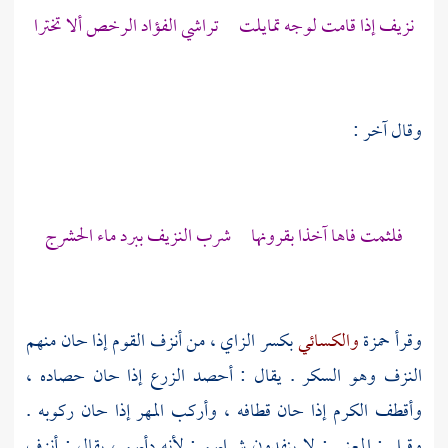
نزيف إذا قامت لوجه تمايلت تراشي الفؤاد الرخص ألا تخترا
وقال آخر :
فلثمت فاها آخذا بقرونها شرب النزيف ببرد ماء الحشرج
وقرأ
حمزة
والكسائي
بكسر الزاي ، من أنزف القوم إذا حان منهم
النزف وهو السكر . يقال : أحصد الزرع إذا حان حصاده ،
وأقطف الكرم إذا حان قطافه ، وأركب المهر إذا حان ركوبه .
وقيل : المعنى : لا ينفدون شرابهم ; لأنه دأبهم ، يقال : أنزف