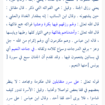
يعني رزق الجنة . وقيل : هي الفواكه التي ذكر . قال
مقاتل
:
حين يشتهونه . وقال
ابن السائب
: إنه بمقدار الغداة والعشي ،
قال الله تعالى :
ولهم رزقهم فيها بكرة وعشيا
فواكه جمع فاكهة ،
قال الله تعالى :
وأمددناهم بفاكهة
وهي الثمار كلها رطبها ويابسها
، قاله
ابن عباس
. وهم مكرمون أي ولهم إكرام من الله - جل
وعز - برفع الدرجات وسماع كلامه ولقائه .
في جنات النعيم
أي
في بساتين يتنعمون فيها . وقد تقدم أن الجنان سبع في سورة [
يونس ] منها النعيم .
قوله تعالى :
على سرر متقابلين
قال
عكرمة
ومجاهد
: لا ينظر
بعضهم في قفا بعض تواصلا وتحاببا . وقيل : الأسرة تدور كيف
شاءوا ، فلا يرى أحد قفا أحد . وقال
ابن عباس
: على سرر