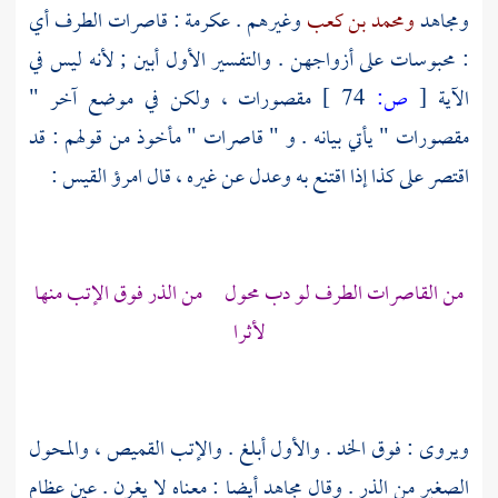
ومجاهد
ومحمد بن كعب
وغيرهم .
عكرمة
: قاصرات الطرف أي
: محبوسات على أزواجهن . والتفسير الأول أبين ; لأنه ليس في
الآية
[
ص:
74 ]
مقصورات ، ولكن في موضع آخر "
مقصورات " يأتي بيانه . و " قاصرات " مأخوذ من قولهم : قد
اقتصر على كذا إذا اقتنع به وعدل عن غيره ، قال
امرؤ القيس
:
من القاصرات الطرف لو دب محول من الذر فوق الإتب منها
لأثرا
ويروى : فوق الخد . والأول أبلغ . والإتب القميص ، والمحول
الصغير من الذر . وقال
مجاهد
أيضا : معناه لا يغرن . عين عظام