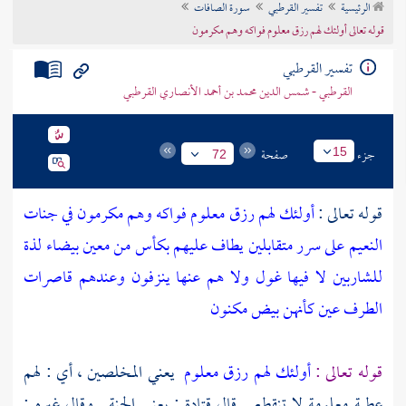
الرئيسية
تفسير القرطبي
سورة الصافات
تراجم الأعلام
قوله تعالى أولئك لهم رزق معلوم فواكه وهم مكرمون
تفسير القرطبي
القرطبي - شمس الدين محمد بن أحمد الأنصاري القرطبي
جزء
صفحة
15
72
قوله تعالى :
أولئك لهم رزق معلوم فواكه وهم مكرمون في جنات
النعيم على سرر متقابلين يطاف عليهم بكأس من معين بيضاء لذة
للشاربين لا فيها غول ولا هم عنها ينزفون وعندهم قاصرات
الطرف عين كأنهن بيض مكنون
قوله تعالى :
أولئك لهم رزق معلوم
يعني المخلصين ، أي : لهم
عطية معلومة لا تنقطع . قال
قتادة
: يعني الجنة . وقال غيره :