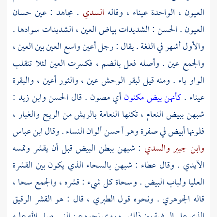
العيون ، الواحدة عيناء ، وقاله
السدي
.
مجاهد
: عين حسان
العيون .
الحسن
: الشديدات بياض العين ، الشديدات سوادها .
والأول أشهر في اللغة . يقال : رجل أعين واسع العين بين العين ،
والجمع عين . وأصله فعل بالضم ، فكسرت العين لئلا تنقلب
الواو ياء . ومنه قيل لبقر الوحش عين ، والثور أعين ، والبقرة
عيناء .
كأنهن بيض مكنون
أي مصون . قال
الحسن
وابن زيد
:
شبهن ببيض النعام ، تكنها النعامة بالريش من الريح والغبار ،
فلونها أبيض في صفرة وهو أحسن ألوان النساء . وقال
ابن عباس
وابن جبير
والسدي
: شبهن ببطن البيض قبل أن يقشر وتمسه
الأيدي . وقال
عطاء
: شبهن بالسحاء الذي يكون بين القشرة
العليا ولباب البيض . وسحاة كل شيء : قشره ، والجمع سحا ،
قاله
الجوهري
. ونحوه قول
الطبري
، قال : هو القشر الرقيق
الذي على البيضة بين ذلك . وروي نحوه عن النبي صلى الله عليه