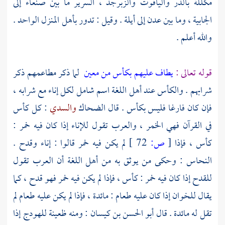
مكللة بالدر والياقوت والزبرجد ، السرير ما بين صنعاء إلى
الجابية ، وما بين عدن إلى أيلة . وقيل : تدور بأهل المنزل الواحد .
والله أعلم .
قوله تعالى :
يطاف عليهم بكأس من معين
لما ذكر مطاعمهم ذكر
شرابهم . والكأس عند أهل اللغة اسم شامل لكل إناء مع شرابه ،
فإن كان فارغا فليس بكأس . قال
الضحاك
والسدي
: كل كأس
في القرآن فهي الخمر ، والعرب تقول للإناء إذا كان فيه خمر :
كأس ، فإذا
[
ص:
72 ]
لم يكن فيه خمر قالوا : إناء وقدح .
النحاس
: وحكى من يوثق به من أهل اللغة أن العرب تقول
للقدح إذا كان فيه خمر : كأس ، فإذا لم يكن فيه خمر فهو قدح ، كما
يقال للخوان إذا كان عليه طعام : مائدة ، فإذا لم يكن عليه طعام لم
تقل له مائدة . قال
أبو الحسن بن كيسان
: ومنه ظعينة للهودج إذا