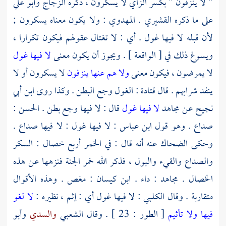
" لا ينزفون " بكسر الزاي لا يسكرون ، ذكره
الزجاج
وأبو علي
على ما ذكره
القشيري
.
المهدوي
: ولا يكون معناه يسكرون ;
لأن قبله لا فيها غول . أي : لا تغتال عقولهم فيكون تكرارا ،
ويسوغ ذلك في [ الواقعة ] . ويجوز أن يكون معنى
لا فيها غول
لا يمرضون ، فيكون معنى
ولا هم عنها ينزفون
لا يسكرون أو لا
ينفد شرابهم . قال
قتادة
: الغول وجع البطن . وكذا روى
ابن أبي
نجيح
عن
مجاهد
لا فيها غول
قال : لا فيها وجع بطن .
الحسن
:
صداع . وهو قول
ابن عباس
: لا فيها غول : لا فيها صداع .
وحكى
الضحاك
عنه أنه قال : في الخمر أربع خصال : السكر
والصداع والقيء والبول ، فذكر الله خمر الجنة فنزهها عن هذه
الخصال .
مجاهد
: داء .
ابن كيسان
: مغص . وهذه الأقوال
متقاربة . وقال
الكلبي
: لا فيها غول أي : إثم ، نظيره :
لا لغو
فيها ولا تأثيم
[ الطور : 23 ] . وقال
الشعبي
والسدي
وأبو