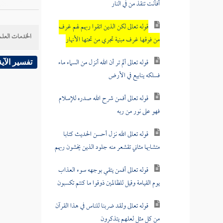
أفأنت تنقذ من في النار
قوله تعالى لكن الذين اتقوا ربهم لهم غرف
الخدمات العلم
من فوقها غرف مبنية تجري من تحتها الأنهار
قوله تعالى ألم تر أن الله أنزل من السماء ماء
تفسير الآية
فسلكه ينابيع في الأرض
قوله تعالى أفمن شرح الله صدره للإسلام
فهو على نور من ربه
قوله تعالى الله نزل أحسن الحديث كتابا
متشابها مثاني تقشعر منه جلود الذين يخشون ربهم
قوله تعالى أفمن يتقي بوجهه سوء العذاب
يوم القيامة وقيل للظالمين ذوقوا ما كنتم تكسبون
قوله تعالى ولقد ضربنا للناس في هذا القرآن
من كل مثل لعلهم يتذكرون