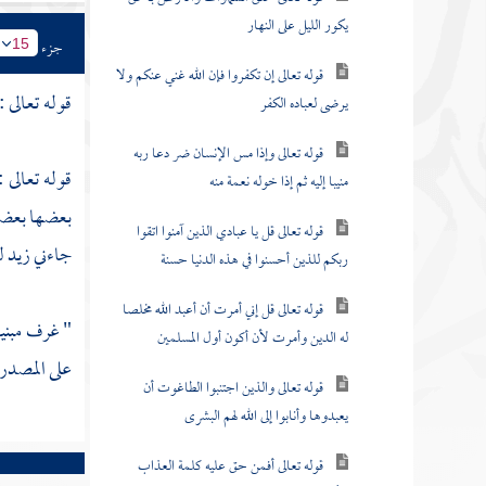
يكور الليل على النهار
جزء
15
قوله تعالى إن تكفروا فإن الله غني عنكم ولا
قوله تعالى :
يرضى لعباده الكفر
قوله تعالى وإذا مس الإنسان ضر دعا ربه
قوله تعالى :
منيبا إليه ثم إذا خوله نعمة منه
بعضها بعضا 
قوله تعالى قل يا عبادي الذين آمنوا اتقوا
جاءني زيد ل
ربكم للذين أحسنوا في هذه الدنيا حسنة
قوله تعالى قل إني أمرت أن أعبد الله مخلصا
" غرف مبنية
له الدين وأمرت لأن أكون أول المسلمين
على المصدر 
قوله تعالى والذين اجتنبوا الطاغوت أن
يعبدوها وأنابوا إلى الله لهم البشرى
قوله تعالى أفمن حق عليه كلمة العذاب