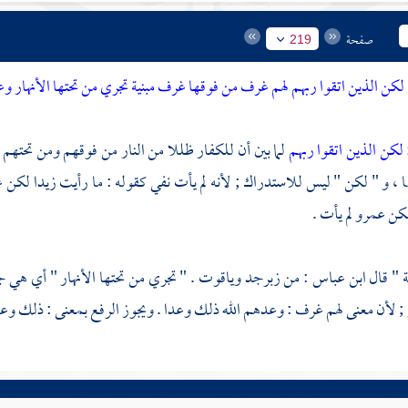
صفحة
219
لكن الذين اتقوا ربهم لهم غرف من فوقها غرف مبنية تجري من تحتها الأنهار وعد 
لكن الذين اتقوا ربهم
لما بين أن للكفار ظللا من النار من فوقهم ومن تحتهم
، و " لكن " ليس للاستدراك ; لأنه لم يأت نفي كقوله : ما رأيت زيدا لكن ع
كن عمرو لم يأت .
 " قال
ابن عباس
: من زبرجد وياقوت . " تجري من تحتها الأنهار " أي هي ج
; لأن معنى لهم غرف : وعدهم الله ذلك وعدا . ويجوز الرفع بمعنى : ذلك وعد الل