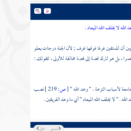
الله لا يخلف الله الميعاد
.
 بين أن للمتقين غرفا فوقها غرف ; لأن الجنة درجات يعلو
مرا ، بل هو لترك قصة إلى قصة مخالفة للأولى ، كقولك :
امعة لأسباب النزهة . " وعد الله "
[
ص:
219 ]
نصب
ه . " لا يخلف الله الميعاد " أي ما وعد الفريقين .
السابق
التالي