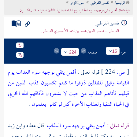
الرئيسية
تفسير القرطبي
سورة الزمر
تراجم الأعلام
قوله تعالى أفمن يتقي بوجهه سوء العذاب يوم القيامة وقيل للظالمين ذوقوا ما كنتم تكسبون
تفسير القرطبي
القرطبي - شمس الدين محمد بن أحمد الأنصاري القرطبي
جزء
صفحة
15
224
[
ص:
224 ]
قوله تعالى :
أفمن يتقي بوجهه سوء العذاب يوم
القيامة وقيل للظالمين ذوقوا ما كنتم تكسبون
كذب الذين من
قبلهم فأتاهم العذاب من حيث لا يشعرون
فأذاقهم الله الخزي
في الحياة الدنيا ولعذاب الآخرة أكبر لو كانوا يعلمون
.
قوله تعالى :
أفمن يتقي بوجهه سوء العذاب
قال
عطاء
وابن زيد
: يرمى به مكتوفا في النار ، فأول شيء تمس منه النار وجهه .