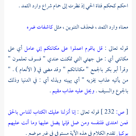
احكم كحكم فتاة الحي إذ نظرت إلى حمام شراع وارد الثمد .
معناه وارد الثمد ، فحذف التنوين ، مثل
كاشفات ضره
قوله تعالى :
قل ياقوم اعملوا على مكانتكم إني عامل
أي على
مكانتي أي : على جهتي التي تمكنت عندي " فسوف تعلمون "
وقرأ
أبو بكر
بالجمع " مكاناتكم " وقد مضى في ( الأنعام ) . "
من يأتيه عذاب يخزيه " أي يهينه ويذله أي : في الدنيا وذلك
بالجوع والسيف .
ويحل عليه عذاب مقيم
.
[
ص:
232 ]
قوله تعالى :
إنا أنزلنا عليك الكتاب للناس بالحق
فمن اهتدى فلنفسه ومن ضل فإنما يضل عليها وما أنت عليهم
بوكيل
تقدم الكلام في هذه الآية مستوفى في غير موضع .