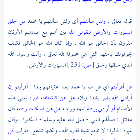
قوله تعالى :
ولئن سألتهم
أي ولئن سألتهم يا
محمد
من خلق
السماوات والأرض ليقولن الله
بين أنهم مع عبادتهم الأوثان
مقرون بأن الخالق هو الله ، وإذا كان الله هو الخالق فكيف
يخوفونك بآلهتهم التي هي مخلوقة لله تعالى ، وأنت رسول الله
الذي خلقها وخلق
[
ص:
231 ]
السماوات والأرض .
قل أفرأيتم
أي قل لهم يا
محمد
بعد اعترافهم بهذا : أفرأيتم
إن
أرادني الله بضر
بشدة وبلاء
هل هن كاشفات ضره
يعني هذه
الأصنام
أو أرادني برحمة
نعمة ورخاء
هل هن ممسكات رحمته
قال
مقاتل
: فسألهم النبي - صلى الله عليه وسلم - فسكتوا . وقال
غيره : قالوا : لا تدفع شيئا قدره الله ، ولكنها تشفع . فنزلت
قل