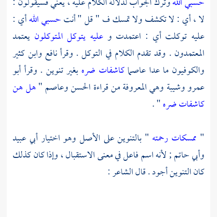
حسبي الله
وترك الجواب لدلالة الكلام عليه ، يعني فسيقولون :
لا ، أي : لا تكشف ولا تمسك ف " قل " أنت
حسبي الله
أي :
عليه توكلت أي : اعتمدت و
عليه يتوكل المتوكلون
يعتمد
المعتمدون . وقد تقدم الكلام في التوكل . وقرأ
نافع
وابن كثير
والكوفيون
ما عدا
عاصما
كاشفات ضره
بغير تنوين . وقرأ
أبو
عمرو
وشيبة
وهي المعروفة من قراءة
الحسن
وعاصم
"
هل هن
كاشفات ضره
" .
"
ممسكات رحمته
" بالتنوين على الأصل وهو اختيار
أبي عبيد
وأبي حاتم ;
لأنه اسم فاعل في معنى الاستقبال ، وإذا كان كذلك
كان التنوين أجود . قال الشاعر :