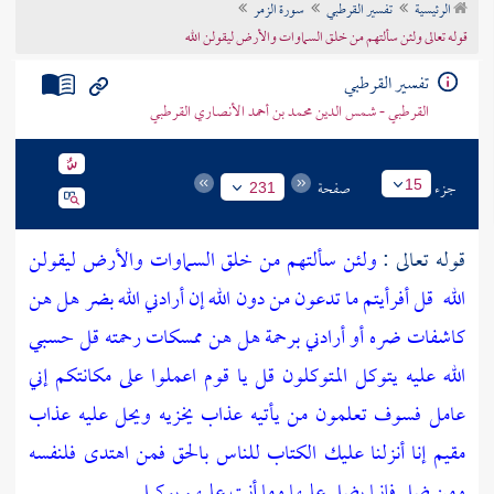
الرئيسية
تفسير القرطبي
سورة الزمر
تراجم الأعلام
قوله تعالى ولئن سألتهم من خلق السماوات والأرض ليقولن الله
تفسير القرطبي
القرطبي - شمس الدين محمد بن أحمد الأنصاري القرطبي
جزء
صفحة
15
231
قوله تعالى :
ولئن سألتهم من خلق السماوات والأرض ليقولن
الله
قل أفرأيتم ما تدعون من دون الله إن أرادني الله بضر هل هن
كاشفات ضره أو أرادني برحمة هل هن ممسكات رحمته قل حسبي
الله عليه يتوكل المتوكلون
قل يا قوم اعملوا على مكانتكم إني
عامل فسوف تعلمون
من يأتيه عذاب يخزيه ويحل عليه عذاب
مقيم
إنا أنزلنا عليك الكتاب للناس بالحق فمن اهتدى فلنفسه
ومن ضل فإنما يضل عليها وما أنت عليهم بوكيل
.