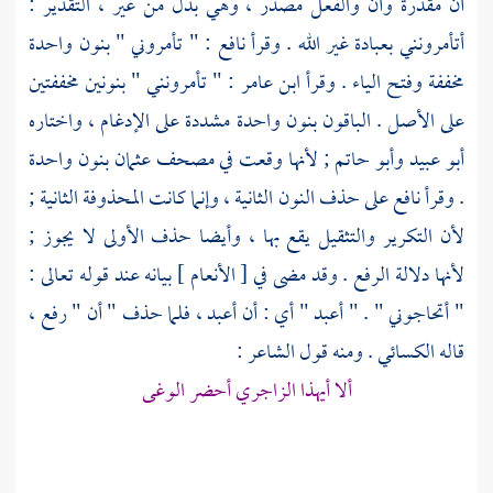
أن مقدرة وأن والفعل مصدر ، وهي بدل من غير ، التقدير :
أتأمرونني بعبادة غير الله . وقرأ
نافع
: " تأمروني " بنون واحدة
مخففة وفتح الياء . وقرأ
ابن عامر
: " تأمرونني " بنونين مخففتين
على الأصل . الباقون بنون واحدة مشددة على الإدغام ، واختاره
أبو عبيد
وأبو حاتم ;
لأنها وقعت في مصحف
عثمان
بنون واحدة
. وقرأ نافع على حذف النون الثانية ، وإنما كانت المحذوفة الثانية ;
لأن التكرير والتثقيل يقع بها ، وأيضا حذف الأولى لا يجوز ;
لأنها دلالة الرفع . وقد مضى في [ الأنعام ] بيانه عند قوله تعالى :
" أتحاجوني " . " أعبد " أي : أن أعبد ، فلما حذف " أن " رفع ،
قاله
الكسائي
. ومنه قول الشاعر :
ألا أيهذا الزاجري أحضر الوغى