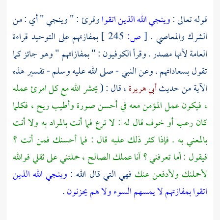
قوله تعالى :
وينجي الله الذين اتقوا
وقرئ : " وينجي " أي : من
الشرك والمعاصي .
[
ص:
245 ]
بمفازتهم على التوحيد قراءة
العامة لأنها مصدر . وقرأ
الكوفيون
: " بمفازاتهم " وهو جائز كما
تقول بسعاداتهم . وعن النبي - صلى الله عليه وسلم - تفسير هذه
الآية من حديث
أبي هريرة
، قال : (
يحشر الله مع كل امرئ عمله
، فيكون عمل المؤمن معه في أحسن صورة وأطيب ريح ، فكلما
كان رعب أو خوف قال له : لا ترع فما أنت بالمراد به ولا أنت
بالمعني به . فإذا كثر ذلك عليه قال : فما أحسنك فمن أنت ؟
فيقول : أما تعرفني ؟ أنا عملك الصالح ، حملتني على ثقلي فوالله
لأحملنك ولأدفعن عنك
فهي التي قال الله :
وينجي الله الذين
اتقوا بمفازتهم لا يمسهم السوء ولا هم يحزنون
.