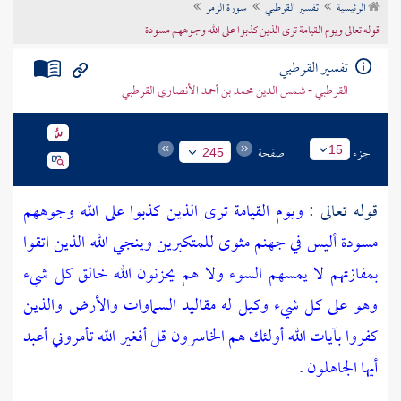
الرئيسية
تفسير القرطبي
سورة الزمر
تراجم الأعلام
قوله تعالى ويوم القيامة ترى الذين كذبوا على الله وجوههم مسودة
تفسير القرطبي
القرطبي - شمس الدين محمد بن أحمد الأنصاري القرطبي
جزء
صفحة
15
245
قوله تعالى :
ويوم القيامة ترى الذين كذبوا على الله وجوههم
مسودة أليس في جهنم مثوى للمتكبرين
وينجي الله الذين اتقوا
بمفازتهم لا يمسهم السوء ولا هم يحزنون
الله خالق كل شيء
وهو على كل شيء وكيل
له مقاليد السماوات والأرض والذين
كفروا بآيات الله أولئك هم الخاسرون
قل أفغير الله تأمروني أعبد
أيها الجاهلون
.