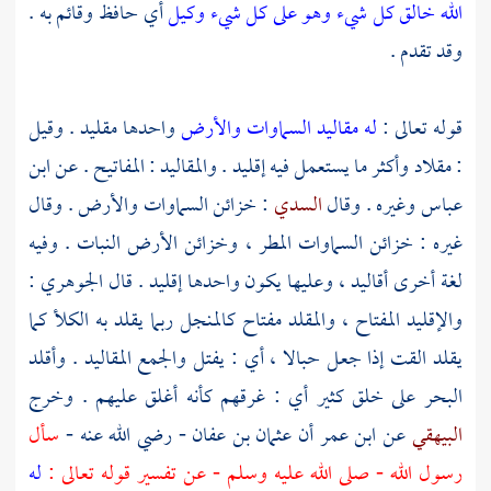
الله خالق كل شيء وهو على كل شيء وكيل
أي حافظ وقائم به .
وقد تقدم .
قوله تعالى :
له مقاليد السماوات والأرض
واحدها مقليد . وقيل
: مقلاد وأكثر ما يستعمل فيه إقليد . والمقاليد : المفاتيح . عن
ابن
عباس
وغيره . وقال
السدي
: خزائن السماوات والأرض . وقال
غيره : خزائن السماوات المطر ، وخزائن الأرض النبات . وفيه
لغة أخرى أقاليد ، وعليها يكون واحدها إقليد . قال
الجوهري
:
والإقليد المفتاح ، والمقلد مفتاح كالمنجل ربما يقلد به الكلأ كما
يقلد القت إذا جعل حبالا ، أي : يفتل والجمع المقاليد . وأقلد
البحر على خلق كثير أي : غرقهم كأنه أغلق عليهم . وخرج
البيهقي
عن
ابن عمر
أن
عثمان بن عفان
- رضي الله عنه -
سأل
رسول الله - صلى الله عليه وسلم - عن تفسير قوله تعالى :
له