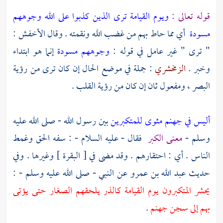
قوله تعالى :
ويوم القيامة ترى الذين كذبوا على الله وجوههم
مسودة
أي مما حاط بهم من غضب الله ونقمته . وقال الأخفش :
" ترى " غير عامل في قوله :
وجوههم مسودة
إنما هو ابتداء
وخبر .
الزمخشري
: جملة في موضع الحال إن كان ترى من رؤية
البصر ، ومفعول ثان إن كان من رؤية القلب .
أليس في جهنم مثوى للمتكبرين
بين رسول الله - صلى الله عليه
وسلم -
معنى الكبر
فقال - عليه السلام - : سفه الحق وغمط
الناس . أي : احتقارهم . وقد مضى في [ البقرة ] وغيرها . وفي
حديث
عبد الله بن عمرو
عن النبي - صلى الله عليه وسلم - :
يحشر المتكبرون يوم القيامة كالذر يلحقهم الصغار حتى يؤتى
بهم إلى سجن جهنم
.