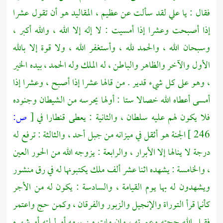
فقال : يا
علي
لقد سألت عن عظيم ، المقاليد هو أن تقول عشرا
إذا أصبحت وعشرا إذا أمسيت : لا إله إلا الله ، والله أكبر ،
وسبحان الله ، والحمد لله ، وأستغفر الله ، ولا قوة إلا بالله
الأول والآخر والظاهر والباطن ، له الملك وله الحمد ، بيده الخير
، وهو على كل شيء قدير . من قالها عشرا إذا أصبح ، وعشرا إذا
أمسى أعطاه الله خصالا ستا : أولها يحرسه من الشيطان وجنوده
فلا يكون لهم عليه سلطان ، والثانية : يعطى قنطارا في
[
ص:
246 ]
الجنة هو أثقل في ميزانه من جبل أحد ، والثالثة : ترفع له
درجة لا ينالها إلا الأبرار ، والرابعة : يزوجه الله من الحور العين
، والخامسة : يشهده اثنا عشر ألف ملك يكتبونها له في رق منشور
ويشهدون له بها يوم القيامة ، والسادسة : يكون له من الأجر
كأنما قرأ التوراة والإنجيل والزبور والفرقان ، وكمن حج واعتمر
فقبل الله حجته وعمرته ، وإن مات من يومه أو ليلته أو شهره