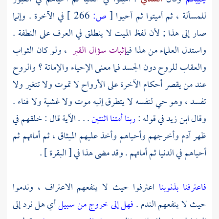
للمسألة ، ثم أميتوا ثم أحيوا
[
ص:
266 ]
في الآخرة . وإنما
صار إلى هذا ; لأن لفظ الميت لا ينطلق في العرف على النطفة .
واستدل العلماء من هذا في
إثبات سؤال القبر
، ولو كان الثواب
والعقاب للروح دون الجسد فما معنى الإحياء والإماتة ؟ والروح
عند من يقصر أحكام الآخرة على الأرواح لا تموت ولا تتغير ولا
تفسد ، وهو حي لنفسه لا يتطرق إليه موت ولا غشية ولا فناء .
وقال
ابن زيد
في قوله :
ربنا أمتنا اثنتين
. . . الآية قال : خلقهم في
ظهر
آدم
وأخرجهم وأحياهم وأخذ عليهم الميثاق ، ثم أماتهم ثم
أحياهم في الدنيا ثم أماتهم . وقد مضى هذا في [ البقرة ] .
فاعترفنا بذنوبنا
اعترفوا حيث لا ينفعهم الاعتراف ، وندموا
حيث لا ينفعهم الندم .
فهل إلى خروج من سبيل
أي هل نرد إلى