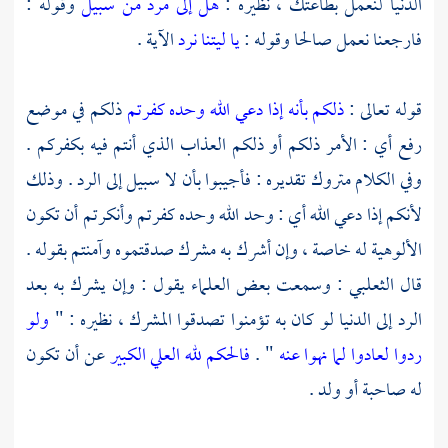
الدنيا لنعمل بطاعتك ، نظيره :
هل إلى مرد من سبيل
وقوله :
فارجعنا نعمل صالحا وقوله :
يا ليتنا نرد
الآية .
قوله تعالى :
ذلكم بأنه إذا دعي الله وحده كفرتم
ذلكم في موضع
رفع أي : الأمر ذلكم أو ذلكم العذاب الذي أنتم فيه بكفركم .
وفي الكلام متروك تقديره : فأجيبوا بأن لا سبيل إلى الرد . وذلك
لأنكم إذا دعي الله أي : وحد الله وحده كفرتم وأنكرتم أن تكون
الألوهية له خاصة ، وإن أشرك به مشرك صدقتموه وآمنتم بقوله .
قال
الثعلبي
: وسمعت بعض العلماء يقول : وإن يشرك به بعد
الرد إلى الدنيا لو كان به تؤمنوا تصدقوا المشرك ، نظيره : "
ولو
ردوا لعادوا لما نهوا عنه
" .
فالحكم لله العلي الكبير
عن أن تكون
له صاحبة أو ولد .