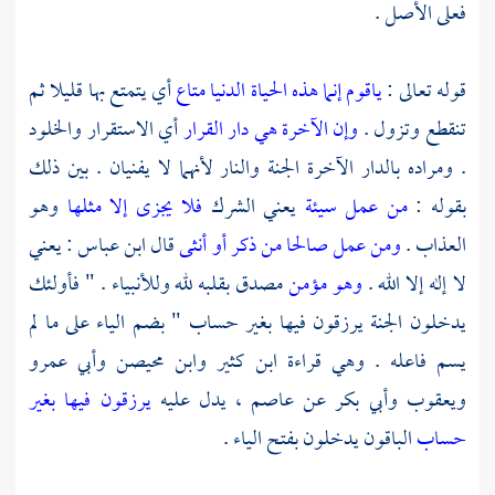
فعلى الأصل .
قوله تعالى :
ياقوم إنما هذه الحياة الدنيا متاع
أي يتمتع بها قليلا ثم
تنقطع وتزول .
وإن الآخرة هي دار القرار
أي الاستقرار والخلود
. ومراده بالدار الآخرة الجنة والنار لأنهما لا يفنيان . بين ذلك
بقوله :
من عمل سيئة
يعني الشرك
فلا يجزى إلا مثلها
وهو
العذاب .
ومن عمل صالحا من ذكر أو أنثى
قال
ابن عباس
: يعني
لا إله إلا الله .
وهو مؤمن
مصدق بقلبه لله وللأنبياء . " فأولئك
يدخلون الجنة يرزقون فيها بغير حساب " بضم الياء على ما لم
يسم فاعله . وهي قراءة
ابن كثير
وابن محيصن
وأبي عمرو
ويعقوب
وأبي بكر
عن
عاصم ،
يدل عليه
يرزقون فيها بغير
حساب
الباقون يدخلون بفتح الياء .