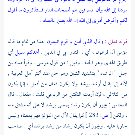
مردنا إلى الله وأن المسرفين هم أصحاب النار
فستذكرون ما أقول
لكم وأفوض أمري إلى الله إن الله بصير بالعباد
.
قوله تعالى :
وقال الذي آمن يا قوم اتبعون
هذا من تمام ما قاله
مؤمن آل فرعون ، أي : اقتدوا بي في الدين .
أهدكم سبيل
أي
طريق الهدى وهو الجنة . وقيل : من قول
موسى
. وقرأ
معاذ بن
جبل
" الرشاد " بتشديد الشين وهو لحن عند أكثر أهل العربية ;
لأنه إنما يقال أرشد يرشد ولا يكون فعال من أفعل ، إنما يكون
من الثلاثي ، فإن أردت التكثير من الرباعي قلت : مفعال . قال
النحاس
: يجوز أن يكون رشاد بمعنى يرشد لا على أنه مشتق منه
، ولكن
[
ص:
283 ]
كما يقال لآل من اللؤلؤ فهو بمعناه وليس
جاريا عليه . ويجوز أن يكون رشاد من رشد يرشد أي : صاحب