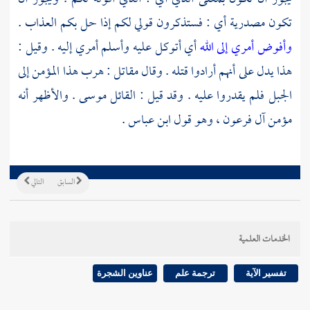
تكون مصدرية أي : فستذكرون قولي لكم إذا حل بكم العذاب .
وأفوض أمري إلى الله
أي أتوكل عليه وأسلم أمري إليه . وقيل :
هذا يدل على أنهم أرادوا قتله . وقال
مقاتل
: هرب هذا المؤمن إلى
الجبل فلم يقدروا عليه . وقد قيل : القائل
موسى
. والأظهر أنه
مؤمن آل فرعون ، وهو قول
ابن عباس
.
السابق
التالي
الخدمات العلمية
تفسير الآية
ترجمة علم
عناوين الشجرة