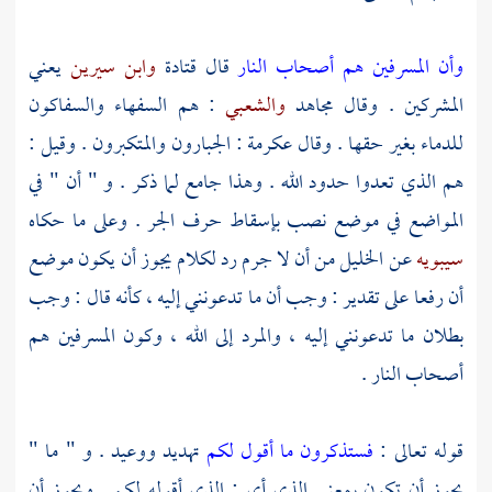
وأن المسرفين هم أصحاب النار
قال
قتادة
وابن سيرين
يعني
المشركين . وقال
مجاهد
والشعبي
: هم السفهاء والسفاكون
للدماء بغير حقها . وقال
عكرمة
: الجبارون والمتكبرون . وقيل :
هم الذي تعدوا حدود الله . وهذا جامع لما ذكر . و " أن " في
المواضع في موضع نصب بإسقاط حرف الجر . وعلى ما حكاه
سيبويه
عن
الخليل
من أن لا جرم رد لكلام يجوز أن يكون موضع
أن رفعا على تقدير : وجب أن ما تدعونني إليه ، كأنه قال : وجب
بطلان ما تدعونني إليه ، والمرد إلى الله ، وكون المسرفين هم
أصحاب النار .
قوله تعالى :
فستذكرون ما أقول لكم
تهديد ووعيد . و " ما "
يجوز أن تكون بمعنى الذي أي : الذي أقوله لكم . ويجوز أن