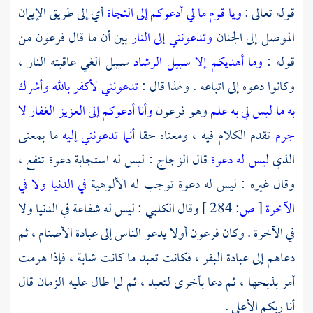
قوله تعالى :
ويا قوم ما لي أدعوكم إلى النجاة
أي إلى طريق الإيمان
الموصل إلى الجنان
وتدعونني إلى النار
بين أن ما قال
فرعون
من
قوله :
وما أهديكم إلا سبيل الرشاد
سبيل الغي عاقبته النار ،
وكانوا دعوه إلى اتباعه . ولهذا قال :
تدعونني لأكفر بالله وأشرك
به ما ليس لي به علم
وهو
فرعون
وأنا أدعوكم إلى العزيز الغفار لا
جرم
تقدم الكلام فيه ، ومعناه حقا
أنما تدعونني إليه
ما بمعنى
الذي
ليس له دعوة
قال
الزجاج
: ليس له استجابة دعوة تنفع ،
وقال غيره : ليس له دعوة توجب له الألوهية
في الدنيا ولا في
الآخرة
[
ص:
284 ]
وقال
الكلبي
: ليس له شفاعة في الدنيا ولا
في الآخرة . وكان
فرعون
أولا يدعو الناس إلى عبادة الأصنام ، ثم
دعاهم إلى عبادة البقر ، فكانت تعبد ما كانت شابة ، فإذا هرمت
أمر بذبحها ، ثم دعا بأخرى لتعبد ، ثم لما طال عليه الزمان قال
أنا ربكم الأعلى .