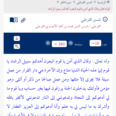
الرئيسية
تفسير القرطبي
سورة غافر
تراجم الأعلام
قوله تعالى وقال الذي آمن يا قوم اتبعون أهدكم سبيل الرشاد
تفسير القرطبي
القرطبي - شمس الدين محمد بن أحمد الأنصاري القرطبي
جزء
صفحة
15
283
وله تعالى :
وقال الذي آمن يا قوم اتبعون أهدكم سبيل الرشاد
يا
قوم إنما هذه الحياة الدنيا متاع وإن الآخرة هي دار القرار
من عمل
سيئة فلا يجزى إلا مثلها ومن عمل صالحا من ذكر أو أنثى وهو
مؤمن فأولئك يدخلون الجنة يرزقون فيها بغير حساب
ويا قوم ما
لي أدعوكم إلى النجاة وتدعونني إلى النار
تدعونني لأكفر بالله
وأشرك به ما ليس لي به علم وأنا أدعوكم إلى العزيز الغفار
لا
جرم أنما تدعونني إليه ليس له دعوة في الدنيا ولا في الآخرة وأن