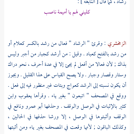
رشاد ، كما قال [
النابغة
] :
كليني لهم يا
أميمة
ناصب
الزمخشري
: وقرئ " الرشاد " فعال من رشد بالكسر كعلام أو
من رشد بالفتح كعباد . وقيل : من أرشد كجبار من أجبر وليس
بذاك ; لأن فعالا من أفعل لم يجئ إلا في عدة أحرف ، نحو دراك
وسئار وقصار وجبار . ولا يصح القياس على هذا القليل . ويجوز
أن يكون نسبته إلى الرشد كعواج وبتات غير منظور فيه إلى فعل .
ووقع في المصحف " اتبعون " بغير ياء . وقرأها
يعقوب
وابن
كثير
بالإثبات في الوصل والوقف . وحذفها
أبو عمرو
ونافع
في
الوقف وأثبتوها في الوصل ، إلا ورشا حذفها في الحالين ،
وكذلك الباقون ; لأنها وقعت في المصحف بغير ياء ومن أثبتها