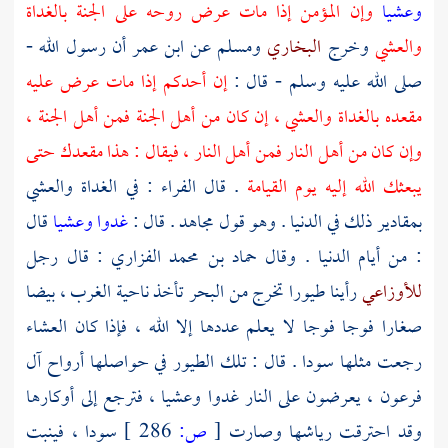
وعشيا
وإن المؤمن إذا مات عرض روحه على الجنة بالغداة
والعشي
وخرج
البخاري
ومسلم
عن
ابن عمر
أن رسول الله -
صلى الله عليه وسلم - قال :
إن أحدكم إذا مات عرض عليه
مقعده بالغداة والعشي ، إن كان من أهل الجنة فمن أهل الجنة ،
وإن كان من أهل النار فمن أهل النار ، فيقال : هذا مقعدك حتى
يبعثك الله إليه يوم القيامة
. قال
الفراء
: في الغداة والعشي
بمقادير ذلك في الدنيا . وهو قول
مجاهد
. قال :
غدوا وعشيا
قال
: من أيام الدنيا . وقال
حماد بن محمد الفزاري
: قال رجل
للأوزاعي
رأينا طيورا تخرج من البحر تأخذ ناحية الغرب ، بيضا
صغارا فوجا فوجا لا يعلم عددها إلا الله ، فإذا كان العشاء
رجعت مثلها سودا . قال : تلك الطيور في حواصلها أرواح
آل
فرعون
، يعرضون على النار غدوا وعشيا ، فترجع إلى أوكارها
وقد احترقت رياشها وصارت
[
ص:
286 ]
سودا ، فينبت