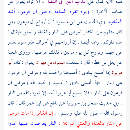
هذه الآية تدل على
عذاب القبر في الدنيا
، ألا تراه يقول عن
عذاب الآخرة :
ويوم تقوم الساعة أدخلوا آل فرعون أشد
العذاب
. وفي الحديث عن
ابن مسعود
: أن أرواح آل فرعون ومن
كان مثلهم من الكفار تعرض على النار بالغداة والعشي فيقال :
هذه داركم . وعنه أيضا : إن أرواحهم في أجواف طير سود تغدو
على جهنم وتروح كل يوم مرتين ، فذلك عرضها . وروى
شعبة
عن
يعلى بن عطاء
قال : سمعت
ميمون بن مهران
يقول : كان
أبو
هريرة
إذا أصبح ينادي : أصبحنا والحمد لله وعرض آل
فرعون
على النار . فإذا أمسى نادى : أمسينا والحمد لله وعرض آل
فرعون
على النار ، فلا يسمع أبا
هريرة
أحد إلا تعوذ بالله من النار
. وفي حديث
صخر بن جويرية
عن
نافع
عن
ابن عمر
قال : قال
رسول الله - صلى الله عليه وسلم - :
إن الكافر إذا مات عرض
على النار بالغداة والعشي ثم تلا :
النار يعرضون عليها غدوا