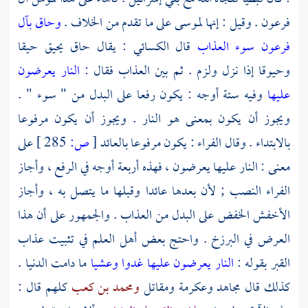
فرعون . وقيل : إنها
لموسى
على ما تقدم من الخلاف .
وحاق بآل
فرعون سوء العذاب
قال
الكسائي
: يقال حاق يحيق حيقا
وحيوقا إذا نزل ولزم . ثم بين العذاب فقال :
النار يعرضون
عليها
وفيه ستة أوجه : يكون رفعا على البدل من " سوء " .
ويجوز أن يكون بمعنى هو النار . ويجوز أن يكون مرفوعا
بالابتداء . وقال
الفراء
: يكون مرفوعا بالعائد
[
ص:
285 ]
على
معنى : النار عليها يعرضون ، فهذه أربعة أوجه في الرفع ، وأجاز
الفراء
النصب ; لأن بعدها عائدا وقبلها ما يتصل به ، وأجاز
الأخفش
الخفض على البدل من العذاب . والجمهور على أن هذا
العرض في البرزخ . واحتج بعض أهل العلم في تثبيت عذاب
القبر بقوله :
النار يعرضون عليها غدوا وعشيا
ما دامت الدنيا .
كذلك قال
مجاهد
وعكرمة
ومقاتل
ومحمد بن كعب
كلهم قال :