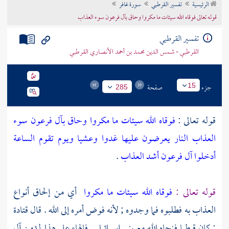
الرئيسية
تفسير القرطبي
سورة غافر
تراجم الأعلام
قوله تعالى فوقاه الله سيئات ما مكروا وحاق بآل فرعون سوء العذاب
تفسير القرطبي
القرطبي - شمس الدين محمد بن أحمد الأنصاري القرطبي
جزء
صفحة
15
285
قوله تعالى :
فوقاه الله سيئات ما مكروا وحاق بآل فرعون سوء
العذاب النار يعرضون عليها غدوا وعشيا ويوم تقوم الساعة
أدخلوا آل فرعون أشد العذاب
.
قوله تعالى :
فوقاه الله سيئات ما مكروا
أي من إلحاق أنواع
العذاب به فطلبوه فما وجدوه ; لأنه فوض أمره إلى الله . قال
قتادة
: كان قبطيا فنجاه الله مع
بني إسرائيل
. فالهاء على هذا لمؤمن آل