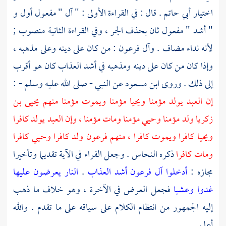
اختيار
أبي حاتم
. قال : في القراءة الأولى : " آل " مفعول أول و
" أشد " مفعول ثان بحذف الجر ، وفي القراءة الثانية منصوب ;
لأنه نداء مضاف . وآل
فرعون
: من كان على دينه وعلى مذهبه ،
وإذا كان من كان على دينه ومذهبه في أشد العذاب كان هو أقرب
إلى ذلك . وروى
ابن مسعود
عن النبي - صلى الله عليه وسلم - :
إن العبد يولد مؤمنا ويحيا مؤمنا ويموت مؤمنا منهم
يحيى بن
زكريا
ولد مؤمنا وحيي مؤمنا ومات مؤمنا ، وإن العبد يولد كافرا
ويحيا كافرا ويموت كافرا ، منهم
فرعون
ولد كافرا وحيي كافرا
ومات كافرا
ذكره
النحاس
. وجعل
الفراء
في الآية تقديما وتأخيرا
مجازه :
أدخلوا آل فرعون أشد العذاب
.
النار يعرضون عليها
غدوا وعشيا
فجعل العرض في الآخرة ، وهو خلاف ما ذهب
إليه الجمهور من انتظام الكلام على سياقه على ما تقدم . والله
أعلم .