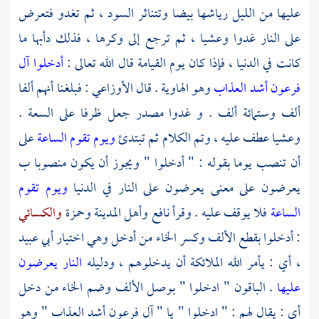
عليها من الليل رياشها بيضا وتتناثر السود ، ثم تغدو فتعرض
على النار غدوا وعشيا ، ثم ترجع إلى وكرها ، فذلك دأبها ما
كانت في الدنيا ، فإذا كان يوم القيامة قال الله تعالى :
أدخلوا آل
فرعون أشد العذاب
وهو الهاوية . قال
الأوزاعي
: فبلغنا أنهم ألفا
ألف وستمائة ألف . و غدوا مصدر جعل ظرفا على السعة .
وعشيا عطف عليه ، وتم الكلام ثم تبتدئ
ويوم تقوم الساعة
على
أن تنصب يوما بقوله : " أدخلوا " ويجوز أن يكون منصوبا ب
يعرضون على معنى يعرضون على النار في الدنيا
ويوم تقوم
الساعة
فلا يوقف عليه . وقرأ
نافع
وأهل
المدينة
وحمزة
والكسائي
: أدخلوا بقطع الألف وكسر الخاء من أدخل وهي اختيار
أبي عبيد
،
أي : يأمر الله الملائكة أن يدخلوهم ، ودليله
النار يعرضون
عليها
. الباقون " ادخلوا " بوصل الألف وضم الخاء من دخل
أي : يقال لهم : " ادخلوا " يا "
آل
فرعون
أشد العذاب " وهو