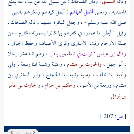
وقاله
السدي
. وقال
الضحاك
: عن سبيل الله عن بيت الله بمنع
قاصديه . ومعنى
أضل أعمالهم
: أبطل كيدهم ومكرهم بالنبي -
صلى الله عليه وسلم - ، وجعل الدائرة عليهم ، قاله
الضحاك
.
وقيل : أبطل ما عملوه في كفرهم بما كانوا يسمونه مكارم ، من
صلة الأرحام وفك الأسارى وقرى الأضياف وحفظ الجوار .
وقال
ابن عباس
: نزلت في المطعمين
ببدر
، وهم اثنا عشر رجلا
:
أبو جهل
،
والحارث بن هشام
،
وعتبة
وشيبة
ابنا ربيعة ،
وأبي
وأمية
ابنا
خلف
،
ومنبه
ونبيه
ابنا
الحجاج
،
وأبو البختري بن
هشام
،
وزمعة بن الأسود
،
وحكيم بن حزام
،
والحارث بن عامر
بن نوفل
.
[
ص:
207 ]
السابق
التالي