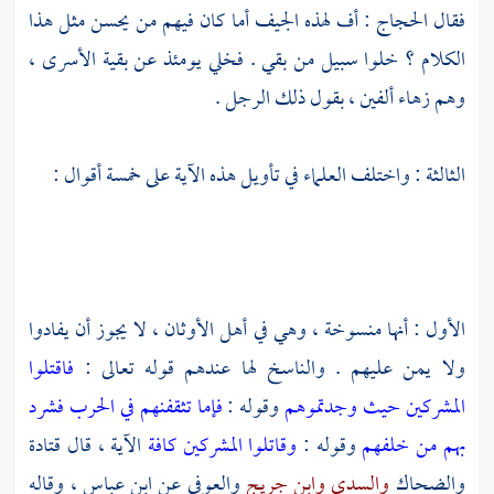
فقال
الحجاج
: أف لهذه الجيف أما كان فيهم من يحسن مثل هذا
الكلام ؟ خلوا سبيل من بقي . فخلي يومئذ عن بقية الأسرى ،
وهم زهاء ألفين ، بقول ذلك الرجل .
الثالثة : واختلف العلماء في تأويل هذه الآية على خمسة أقوال :
الأول : أنها منسوخة ، وهي في أهل الأوثان ، لا يجوز أن يفادوا
ولا يمن عليهم . والناسخ لها عندهم قوله تعالى :
فاقتلوا
المشركين حيث وجدتموهم
وقوله :
فإما تثقفنهم في الحرب فشرد
بهم من خلفهم
وقوله :
وقاتلوا المشركين كافة
الآية ، قال
قتادة
والضحاك
والسدي
وابن جريج
والعوفي
عن
ابن عباس
، وقاله