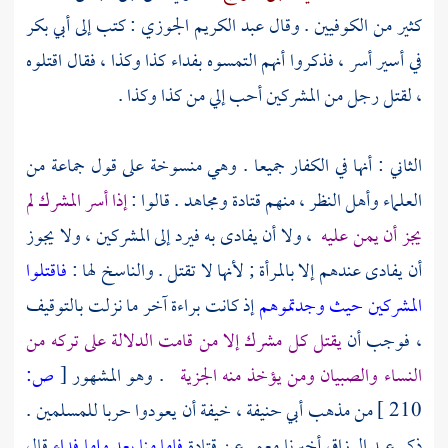
كثير من
الكوفيين
. وقال
عبد الكريم الجوزي
: كتب إلى
أبي بكر
في أسير أسر ، فذكروا أنهم التمسوه بفداء كذا وكذا ، فقال اقتلوه
، لقتل رجل من المشركين أحب إلي من كذا وكذا .
الثاني : أنها في الكفار جميعا . وهي منسوخة على قول جماعة من
العلماء وأهل النظر ، منهم
قتادة
ومجاهد
. قالوا :
إذا أسر المشرك لم
يجز أن يمن عليه
، ولا أن يفادى به فيرد إلى المشركين ، ولا يجوز
أن يفادى عندهم إلا بالمرأة ; لأنها لا تقتل . والناسخ لها :
فاقتلوا
المشركين حيث وجدتموهم
إذ كانت براءة آخر ما نزلت بالتوقيف
، فوجب أن
يقتل كل مشرك إلا من قامت الدلالة على تركه من
النساء والصبيان ومن يؤخذ منه الجزية
. وهو المشهور
[
ص:
210 ]
من مذهب
أبي حنيفة
، خيفة أن يعودوا حربا للمسلمين .
ذكر
عبد الرزاق
أخبرنا
معمر
عن
قتادة
فإما منا بعد وإما فداء
قال