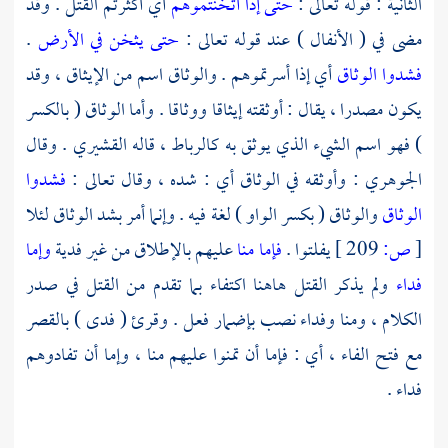
الثانية : قوله تعالى :
حتى إذا أثخنتموهم
أي أكثرتم القتل . وقد
مضى في ( الأنفال ) عند قوله تعالى :
حتى يثخن في الأرض
.
فشدوا الوثاق
أي إذا أسرتموهم . والوثاق اسم من الإيثاق ، وقد
يكون مصدرا ، يقال : أوثقته إيثاقا ووثاقا . وأما الوثاق ( بالكسر
) فهو اسم الشيء الذي يوثق به كالرباط ، قاله
القشيري
. وقال
الجوهري
: وأوثقه في الوثاق أي : شده ، وقال تعالى :
فشدوا
الوثاق
والوثاق ( بكسر الواو ) لغة فيه . وإنما أمر بشد الوثاق لئلا
[
ص:
209 ]
يفلتوا .
فإما منا
عليهم بالإطلاق من غير فدية
وإما
فداء
ولم يذكر القتل هاهنا اكتفاء بما تقدم من القتل في صدر
الكلام ، ومنا وفداء نصب بإضمار فعل . وقرئ ( فدى ) بالقصر
مع فتح الفاء ، أي : فإما أن تمنوا عليهم منا ، وإما أن تفادوهم
فداء .