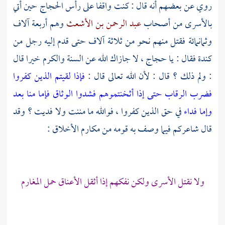
روي عن بعضهم أنه قال : كنت واقفا على رأس
الحجاج
حين أتي
بالأسرى من أصحاب
عبد الرحمن بن الأشعث
وهم أربعة آلاف
وثمانمائة فقتل منهم نحو من ثلاثة آلاف حتى قدم إليه رجل من
كندة
فقال : يا
حجاج
، لا جازاك الله عن السنة والكرم خيرا قال
: ولم ذلك ؟ قال : لأن الله تعالى قال :
فإذا لقيتم الذين كفروا
فضرب الرقاب حتى إذا أثخنتموهم فشدوا الوثاق فإما منا بعد
وإما فداء
في حق الذين كفروا ، فوالله ما مننت ولا فديت ؟ وقد
قال شاعركم فيما وصف به قومه من مكارم الأخلاق :
ولا نقتل الأسرى ولكن نفكهم إذا أثقل الأعناق حمل المغارم