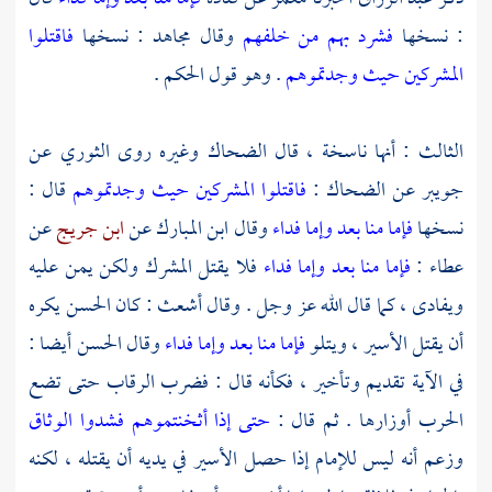
: نسخها
فشرد بهم من خلفهم
وقال
مجاهد
: نسخها
فاقتلوا
المشركين حيث وجدتموهم
. وهو قول
الحكم
.
الثالث : أنها ناسخة ، قال
الضحاك
وغيره روى
الثوري
عن
جويبر
عن
الضحاك
:
فاقتلوا المشركين حيث وجدتموهم
قال :
نسخها
فإما منا بعد وإما فداء
وقال
ابن المبارك
عن
ابن جريج
عن
عطاء
:
فإما منا بعد وإما فداء
فلا يقتل المشرك ولكن يمن عليه
ويفادى ، كما قال الله عز وجل . وقال
أشعث
: كان
الحسن
يكره
أن يقتل الأسير ، ويتلو
فإما منا بعد وإما فداء
وقال
الحسن
أيضا :
في الآية تقديم وتأخير ، فكأنه قال : فضرب الرقاب حتى تضع
الحرب أوزارها . ثم قال :
حتى إذا أثخنتموهم فشدوا الوثاق
وزعم أنه ليس للإمام إذا حصل الأسير في يديه أن يقتله ، لكنه