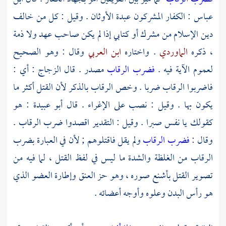
عباس
: الكفار المشركون عبدة الأوثان . وقيل : كل من خالف
دين الإسلام من مشرك أو كتابي إذا لم يكن صاحب عهد ولا ذمة
، ذكره
الماوردي
. واختاره
ابن العربي
وقال : وهو الصحيح
لعموم الآية فيه .
فضرب الرقاب
مصدر . قال
الزجاج
: أي :
فاضربوا الرقاب ضربا . وخص الرقاب بالذكر لأن القتل أكثر ما
يكون بها . وقيل : نصب على الإغراء . قال
أبو عبيدة
: هو
كقولك يا نفس صبرا . وقيل : التقدير اقصدوا ضرب الرقاب .
وقال :
فضرب الرقاب
ولم يقل فاقتلوهم ; لأن في العبارة بضرب
الرقاب من الغلظة والشدة ما ليس في لفظ القتل ، لما فيه من
تصوير القتل بأشنع صوره ، وهو حز العنق وإطارة العضو الذي
هو رأس البدن وعلوه وأوجه أعضائه .