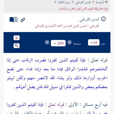
الرئيسية
تفسير القرطبي
سورة القتال
تراجم الأعلام
قوله تعالى فإذا لقيتم الذين كفروا فضرب الرقاب
تفسير القرطبي
القرطبي - شمس الدين محمد بن أحمد الأنصاري القرطبي
جزء
صفحة
16
209
قوله تعالى :
فإذا لقيتم الذين كفروا فضرب الرقاب حتى إذا
أثخنتموهم فشدوا الوثاق فإما منا بعد وإما فداء حتى تضع
الحرب أوزارها ذلك ولو يشاء الله لانتصر منهم ولكن ليبلو
بعضكم ببعض والذين قتلوا في سبيل الله فلن يضل أعمالهم
.
فيه أربع مسائل : الأولى :
قوله تعالى :
فإذا لقيتم الذين كفروا
فضرب الرقاب
لما ميز بين الفريقين أمر بجهاد الكفار . قال
ابن