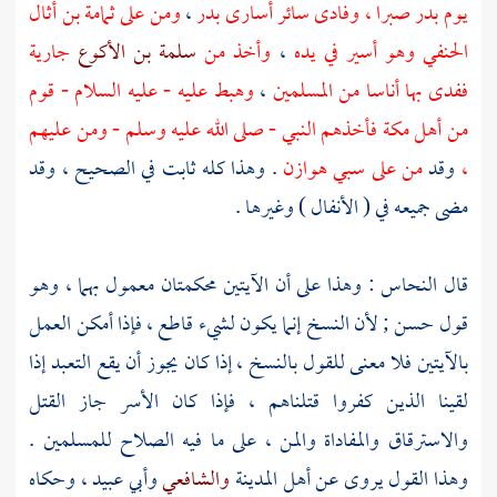
يوم
بدر
صبرا ، وفادى سائر أسارى
بدر
،
ومن على
ثمامة بن أثال
الحنفي
وهو أسير في يده
،
وأخذ من
سلمة بن الأكوع
جارية
ففدى بها أناسا من المسلمين
،
وهبط عليه - عليه السلام - قوم
من
أهل
مكة
فأخذهم النبي - صلى الله عليه وسلم - ومن عليهم
،
وقد
من على سبي
هوازن
. وهذا كله ثابت في الصحيح ، وقد
مضى جميعه في ( الأنفال ) وغيرها .
قال
النحاس
: وهذا على أن الآيتين محكمتان معمول بهما ، وهو
قول حسن ; لأن النسخ إنما يكون لشيء قاطع ، فإذا أمكن العمل
بالآيتين فلا معنى للقول بالنسخ ، إذا كان يجوز أن يقع التعبد إذا
لقينا الذين كفروا قتلناهم ، فإذا كان الأسر جاز القتل
والاسترقاق والمفاداة والمن ، على ما فيه الصلاح للمسلمين .
وهذا القول يروى عن
أهل
المدينة
والشافعي
وأبي عبيد
، وحكاه