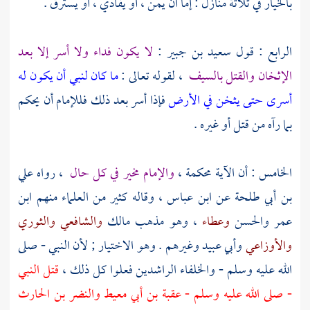
بالخيار في ثلاثة منازل : إما أن يمن ، أو يفادي ، أو يسترق .
الرابع : قول
سعيد بن جبير
:
لا يكون فداء ولا أسر إلا بعد
الإثخان والقتل بالسيف
، لقوله تعالى :
ما كان لنبي أن يكون له
أسرى حتى يثخن في الأرض
فإذا أسر بعد ذلك فللإمام أن يحكم
بما رآه من قتل أو غيره .
الخامس : أن الآية محكمة ،
والإمام مخير في كل حال
، رواه
علي
بن أبي طلحة
عن
ابن عباس
، وقاله كثير من العلماء منهم
ابن
عمر
والحسن
وعطاء
، وهو مذهب
مالك
والشافعي
والثوري
والأوزاعي
وأبي عبيد
وغيرهم . وهو الاختيار ; لأن النبي - صلى
الله عليه وسلم - والخلفاء الراشدين فعلوا كل ذلك ،
قتل النبي
- صلى الله عليه وسلم -
عقبة بن أبي معيط
والنضر بن الحارث