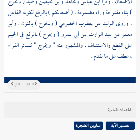
الأضغان . وقرأ
ابن عباس
ومجاهد
وابن محيصن
وحميد
( وتخرج
) بتاء مفتوحة وراء مضمومة . ( أضغانكم ) بالرفع لكونه الفاعل
. وروى
الوليد
عن
يعقوب الحضرمي
( ونخرج ) بالنون .
وأبو
معمر
عن
عبد الوارث
عن
أبي عمرو
( ويخرج ) بالرفع في الجيم
على القطع والاستئناف ، والمشهور عنه " ويخرج " كسائر القراء
، عطف على ما تقدم .
السابق
التالي
الخدمات العلمية
تفسير الآية
عناوين الشجرة