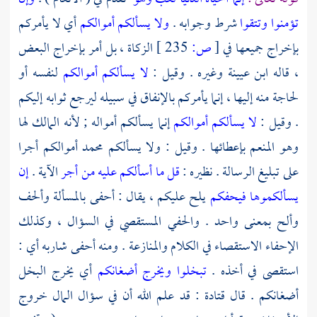
تؤمنوا وتتقوا
شرط وجوابه .
ولا يسألكم أموالكم
أي لا يأمركم
بإخراج جميعها في
[
ص:
235 ]
الزكاة ، بل أمر بإخراج البعض
، قاله
ابن عيينة
وغيره . وقيل :
لا يسألكم أموالكم
لنفسه أو
لحاجة منه إليها ، إنما يأمركم بالإنفاق في سبيله ليرجع ثوابه إليكم
. وقيل :
لا يسألكم أموالكم
إنما يسألكم أمواله ; لأنه المالك لها
وهو المنعم بإعطائها . وقيل : ولا يسألكم
محمد
أموالكم أجرا
على تبليغ الرسالة . نظيره :
قل ما أسألكم عليه من أجر
الآية .
إن
يسألكموها فيحفكم
يلح عليكم ، يقال : أحفى بالمسألة وألحف
وألح بمعنى واحد . والحفي المستقصي في السؤال ، وكذلك
الإحفاء الاستقصاء في الكلام والمنازعة . ومنه أحفى شاربه أي :
استقصى في أخذه .
تبخلوا ويخرج أضغانكم
أي يخرج البخل
أضغانكم . قال
قتادة
: قد علم الله أن في سؤال المال خروج