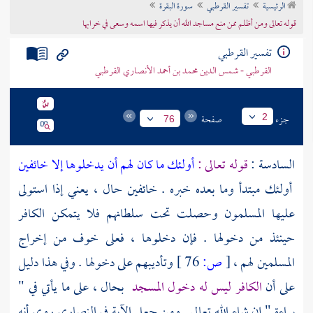
الرئيسية
تفسير القرطبي
سورة البقرة
تراجم الأعلام
قوله تعالى ومن أظلم ممن منع مساجد الله أن يذكر فيها اسمه وسعى في خرابها
تفسير القرطبي
القرطبي - شمس الدين محمد بن أحمد الأنصاري القرطبي
جزء
صفحة
2
76
السادسة :
قوله تعالى :
أولئك ما كان لهم أن يدخلوها إلا خائفين
أولئك مبتدأ وما بعده خبره . خائفين حال ، يعني إذا استولى
عليها المسلمون وحصلت تحت سلطانهم فلا يتمكن الكافر
حينئذ من دخولها . فإن دخلوها ، فعلى خوف من إخراج
المسلمين لهم ،
[
ص:
76 ]
وتأديبهم على دخولها . وفي هذا دليل
على أن
الكافر ليس له دخول المسجد
بحال ، على ما يأتي في "
براءة " إن شاء الله تعالى . ومن جعل الآية في
النصارى
روى أنه