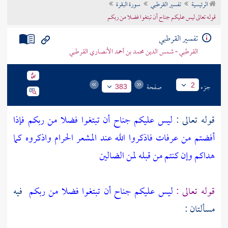
الرئيسية
تفسير القرطبي
سورة البقرة
تراجم الأعلام
قوله تعالى ليس عليكم جناح أن تبتغوا فضلا من ربكم
تفسير القرطبي
القرطبي - شمس الدين محمد بن أحمد الأنصاري القرطبي
جزء
صفحة
2
383
قوله تعالى :
ليس عليكم جناح أن تبتغوا فضلا من ربكم فإذا
أفضتم من عرفات فاذكروا الله عند المشعر الحرام واذكروه كما
هداكم وإن كنتم من قبله لمن الضالين
قوله تعالى :
ليس عليكم جناح أن تبتغوا فضلا من ربكم
فيه
مسألتان :