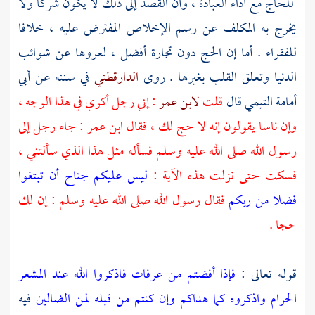
للحاج مع أداء العبادة ، وأن القصد إلى ذلك لا يكون شركا ولا
يخرج به المكلف عن رسم الإخلاص المفترض عليه ، خلافا
للفقراء . أما إن الحج دون تجارة أفضل ، لعروها عن شوائب
الدنيا وتعلق القلب بغيرها . روى
الدارقطني
في سننه عن
أبي
أمامة التيمي
قال
قلت
لابن عمر
: إني رجل أكري في هذا الوجه ،
وإن ناسا يقولون إنه لا حج لك ، فقال
ابن عمر
: جاء رجل إلى
رسول الله صلى الله عليه وسلم فسأله مثل هذا الذي سألتني ،
فسكت حتى نزلت هذه الآية :
ليس عليكم جناح أن تبتغوا
فضلا من ربكم
فقال رسول الله صلى الله عليه وسلم : إن لك
حجا .
قوله تعالى :
فإذا أفضتم من عرفات فاذكروا الله عند المشعر
الحرام واذكروه كما هداكم وإن كنتم من قبله لمن الضالين
فيه