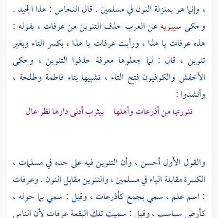
، وإنما هو بمنزلة النون في مسلمين . قال
النحاس
: هذا الجيد .
وحكى
سيبويه
عن العرب حذف التنوين من
عرفات
، يقوله :
هذه
عرفات
يا هذا ، ورأيت
عرفات
يا هذا ، بكسر التاء وبغير
تنوين ، قال : لما جعلوها معرفة حذفوا التنوين ، وحكى
الأخفش
والكوفيون فتح التاء ، تشبيها بتاء فاطمة وطلحة ،
وأنشدوا :
تنورتها من أذرعات وأهلها
بيثرب
أدنى دارها نظر عال
والقول الأول أحسن ، وأن التنوين فيه على حده في مسلمات ،
الكسرة مقابلة الياء في مسلمين ، والتنوين مقابل النون .
وعرفات
: اسم علم ، سمي
بجمع
كأذرعات ، وقيل : سمي بما حوله ،
كأرض سباسب ، وقيل : سميت تلك البقعة
عرفات
لأن الناس