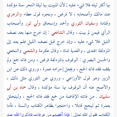
بها أكثر ليله فلا شيء عليه ; لأن المبيت بها ليلة النحر سنة مؤكدة
عند
مالك
وأصحابه ، لا فرض ، ونحوه قول
عطاء
والزهري
وقتادة
وسفيان الثوري
وأحمد
وإسحاق
وأبي ثور
وأصحاب
الرأي فيمن لم يبت ، وقال
الشافعي
: إن خرج منها بعد نصف
الليل فلا شيء عليه ، وإن خرج قبل نصف الليل فلم يعد إلى
المزدلفة
افتدى ، والفدية شاة ، وقال
عكرمة
والشعبي
والنخعي
والحسن البصري
: الوقوف
بالمزدلفة
فرض ، ومن فاته
جمع
ولم
يقف فقد فاته الحج ، ويجعل إحرامه عمرة ، وروي ذلك عن
ابن
الزبير
وهو قول
الأوزاعي
، وروي عن
الثوري
مثل ذلك ،
والأصح عنه أن الوقوف بها سنة مؤكدة ، وقال
حماد بن أبي
سليمان
. من فاتته الإفاضة من
جمع
فقد فاته الحج ، وليتحلل
بعمرة ثم ليحج قابلا ، واحتجوا بظاهر الكتاب والسنة ، فأما
الكتاب فقول الله تعالى :
فإذا أفضتم من عرفات فاذكروا الله عند