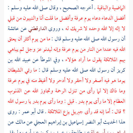
الماضية والباقية
. أخرجه الصحيح ، وقال صلى الله عليه وسلم :
أفضل الدعاء دعاء يوم
عرفة
وأفضل ما قلت أنا والنبيون من قبلي
لا إله إلا الله وحده لا شريك له
، وروى
الدارقطني
عن
عائشة
أن رسول الله صلى الله عليه وسلم قال :
ما من يوم أكثر أن يعتق
الله فيه عددا من النار من يوم
عرفة
وإنه ليدنو عز وجل ثم يباهي
بهم الملائكة يقول ما أراد هؤلاء
، وفي الموطأ عن
عبيد الله بن
كريز
أن رسول الله صلى الله عليه وسلم قال :
ما رئي الشيطان
يوما هو فيه أصغر ولا أحقر ولا أدحر ولا أغيظ منه في يوم
عرفة
وما ذاك إلا لما رأى من تنزل الرحمة وتجاوز الله عن الذنوب
العظام إلا ما رأى يوم
بدر
. قيل : وما رأى يوم
بدر
يا رسول الله
؟ قال : أما إنه قد رأى
جبريل
يزع الملائكة
. قال
أبو عمر
: روى
هذا الحديث
أبو النضر إسماعيل بن إبراهيم العجلي
عن
مالك
عن
إبراهيم بن أبي عبلة
عن
طلحة بن عبيد بن كريز
عن أبيه ، ولم يقل