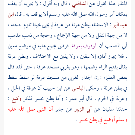
المنذر
هذا القول عن
الشافعي
، قال وبه أقول : لا يجزيه أن يقف
بمكان أمر رسول الله صلى الله عليه وسلم ألا يوقف به . قال
ابن
عبد البر
: الاستثناء
ببطن عرنة
من
عرفة
لم يجئ مجيئا تلزم حجته ،
لا من جهة النقل ولا من جهة الإجماع ، وحجة من ذهب مذهب
أبي المصعب
أن
الوقوف
بعرفة
فرض
مجمع
عليه في موضع معين
، فلا يجوز أداؤه إلا بيقين ، ولا يقين مع الاختلاف .
وبطن عرنة
يقال بفتح الراء وضمها ، وهو بغربي
مسجد عرفة
، حتى لقد قال
بعض العلماء : إن الجدار الغربي من
مسجد عرفة
لو سقط سقط
في
بطن عرنة
، وحكى
الباجي
عن
ابن حبيب
أن
عرفة
في الحل ،
وعرنة
في
الحرم
. قال
أبو عمر
: وأما
بطن محسر
فذكر
وكيع
:
حدثنا
سفيان
عن
أبي الزبير
عن
جابر
أن النبي صلى الله عليه
وسلم أوضع في
بطن محسر
.