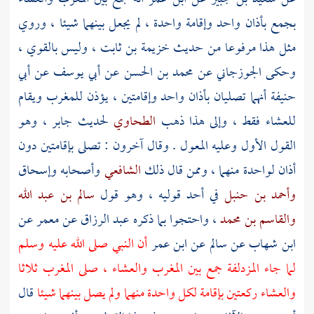
بجمع بأذان واحد وإقامة واحدة ، لم يجعل بينهما شيئا ، وروي
مثل هذا مرفوعا من حديث
خزيمة بن ثابت
، وليس بالقوي ،
وحكى
الجوزجاني
عن
محمد بن الحسن
عن
أبي يوسف
عن
أبي
حنيفة
أنهما تصليان بأذان واحد وإقامتين ، يؤذن للمغرب ويقام
للعشاء فقط ، وإلى هذا ذهب
الطحاوي
لحديث
جابر
، وهو
القول الأول وعليه المعول . وقال آخرون : تصلى بإقامتين دون
أذان لواحدة منهما ، وممن قال ذلك
الشافعي
وأصحابه
وإسحاق
وأحمد بن حنبل
في أحد قوليه ، وهو قول
سالم بن عبد الله
والقاسم بن محمد
، واحتجوا بما ذكره
عبد الرزاق
عن
معمر
عن
ابن شهاب
عن
سالم
عن
ابن عمر
أن النبي صلى الله عليه وسلم
لما جاء
المزدلفة
جمع بين المغرب والعشاء ، صلى المغرب ثلاثا
والعشاء ركعتين بإقامة لكل واحدة منهما ولم يصل بينهما شيئا
قال