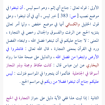
الأولى : قوله تعالى : جناح أي إثم ، وهو اسم ليس .
أن تبتغوا
في
موضع نصب
[
ص:
383 ]
خبر ليس ، أي في أن تبتغوا ، وعلى
قول
الخليل
والكسائي
أنها في موضع خفض ، ولما أمر تعالى
بتنزيه الحج عن الرفث والفسوق والجدال رخص في التجارة ،
المعنى : لا جناح عليكم في أن تبتغوا فضل الله ، وابتغاء الفضل
ورد في القرآن بمعنى التجارة ، قال الله تعالى :
فانتشروا في
الأرض وابتغوا من فضل الله
، والدليل على صحة هذا ما رواه
البخاري
عن
ابن عباس
قال :
كانت
عكاظ
ومجنة
وذو المجاز
أسواقا في الجاهلية
فتأثموا أن يتجروا في المواسم فنزلت :
ليس
عليكم جناح أن تبتغوا فضلا من ربكم
في مواسم الحج .
الثانية : إذا ثبت هذا ففي الآية دليل على جواز
التجارة في الحج