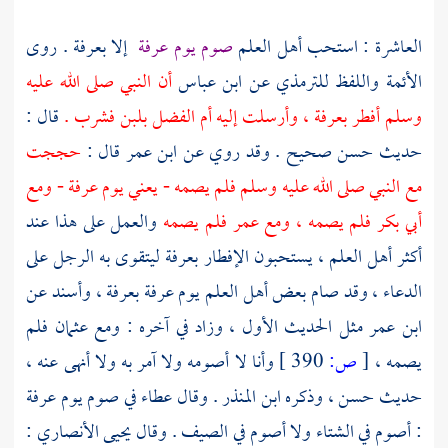
العاشرة : استحب أهل العلم
صوم يوم
عرفة
إلا
بعرفة
. روى
الأئمة واللفظ
للترمذي
عن
ابن عباس
أن النبي صلى الله عليه
وسلم أفطر
بعرفة
، وأرسلت إليه
أم الفضل
بلبن فشرب .
قال :
حديث حسن صحيح . وقد روي عن
ابن عمر
قال :
حججت
مع النبي صلى الله عليه وسلم فلم يصمه - يعني يوم
عرفة
- ومع
أبي بكر
فلم يصمه ، ومع
عمر
فلم يصمه
والعمل على هذا عند
أكثر أهل العلم ، يستحبون الإفطار
بعرفة
ليتقوى به الرجل على
الدعاء ، وقد صام بعض أهل العلم يوم
عرفة
بعرفة
، وأسند عن
ابن عمر
مثل الحديث الأول ، وزاد في آخره : ومع
عثمان
فلم
يصمه ،
[
ص:
390 ]
وأنا لا أصومه ولا آمر به ولا أنهى عنه ،
حديث حسن ، وذكره
ابن المنذر
. وقال
عطاء
في صوم يوم
عرفة
: أصوم في الشتاء ولا أصوم في الصيف . وقال
يحيى الأنصاري
: