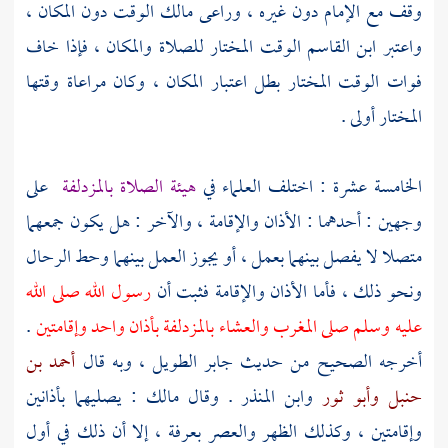
وقف مع الإمام دون غيره ، وراعى
مالك
الوقت دون المكان ،
واعتبر
ابن القاسم
الوقت المختار للصلاة والمكان ، فإذا خاف
فوات الوقت المختار بطل اعتبار المكان ، وكان مراعاة وقتها
المختار أولى .
الخامسة عشرة : اختلف العلماء في
هيئة الصلاة
بالمزدلفة
على
وجهين : أحدهما : الأذان والإقامة ، والآخر : هل يكون جمعهما
متصلا لا يفصل بينهما بعمل ، أو يجوز العمل بينهما وحط الرحال
ونحو ذلك ، فأما الأذان والإقامة فثبت أن
رسول الله صلى الله
عليه وسلم صلى المغرب والعشاء
بالمزدلفة
بأذان واحد وإقامتين
.
أخرجه الصحيح من حديث
جابر
الطويل ، وبه قال
أحمد بن
حنبل
وأبو ثور
وابن المنذر
. وقال
مالك
: يصليهما بأذانين
وإقامتين ، وكذلك الظهر والعصر
بعرفة
، إلا أن ذلك في أول