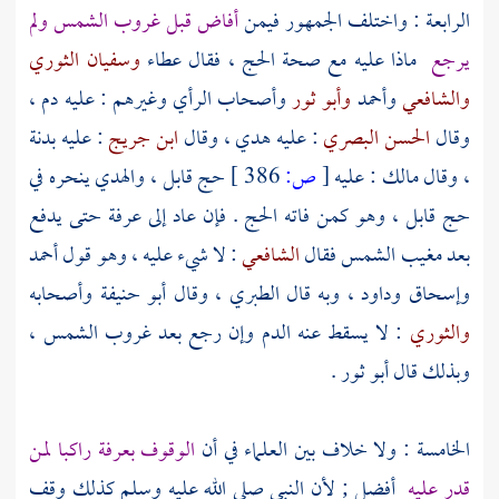
الرابعة : واختلف الجمهور فيمن
أفاض قبل غروب الشمس ولم
يرجع
ماذا عليه مع صحة الحج ، فقال
عطاء
وسفيان الثوري
والشافعي
وأحمد
وأبو ثور
وأصحاب الرأي وغيرهم : عليه دم ،
وقال
الحسن البصري
: عليه هدي ، وقال
ابن جريج
: عليه بدنة
، وقال
مالك
: عليه
[
ص:
386 ]
حج قابل ، والهدي ينحره في
حج قابل ، وهو كمن فاته الحج . فإن عاد إلى
عرفة
حتى يدفع
بعد مغيب الشمس فقال
الشافعي
: لا شيء عليه ، وهو قول
أحمد
وإسحاق
وداود
، وبه قال
الطبري
، وقال
أبو حنيفة
وأصحابه
والثوري
: لا يسقط عنه الدم وإن رجع بعد غروب الشمس ،
وبذلك قال
أبو ثور
.
الخامسة : ولا خلاف بين العلماء في أن
الوقوف
بعرفة
راكبا لمن
قدر عليه
أفضل ; لأن النبي صلى الله عليه وسلم كذلك وقف