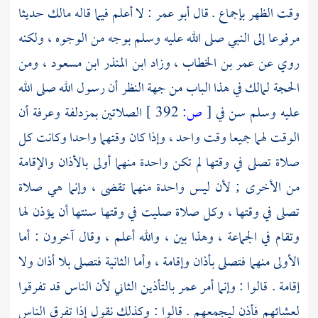
وقت الظهر بإجماع . قال
أبو عمر
: لا أعلم فيما قاله
مالك
حديثا
مرفوعا إلى النبي صلى الله عليه وسلم بوجه من الوجوه ، ولكنه
روي عن
عمر بن الخطاب
، وزاد
ابن المنذر
ابن مسعود
، ومن
الحجة
لمالك
في هذا الباب من جهة النظر أن رسول الله صلى الله
عليه وسلم سن في
[
ص:
392 ]
الصلاتين
بمزدلفة
وعرفة
أن
الوقت لهما جميعا وقت واحد ، وإذا كان وقتهما واحدا وكانت كل
صلاة تصلى في وقتها لم تكن واحدة منهما أولى بالأذان والإقامة
من الأخرى ; لأن ليس واحدة منهما تقضى ، وإنما هي صلاة
تصلى في وقتها ، وكل صلاة صليت في وقتها سنتها أن يؤذن لها
وتقام في الجماعة ، وهذا بين ، والله أعلم ، وقال آخرون : أما
الأولى منهما فتصلى بأذان وإقامة ، وأما الثانية فتصلى بلا أذان ولا
إقامة . قالوا : وإنما أمر
عمر
بالتأذين الثاني لأن الناس قد تفرقوا
لعشائهم فأذن ليجمعهم . قالوا : وكذلك نقول إذا تفرق الناس