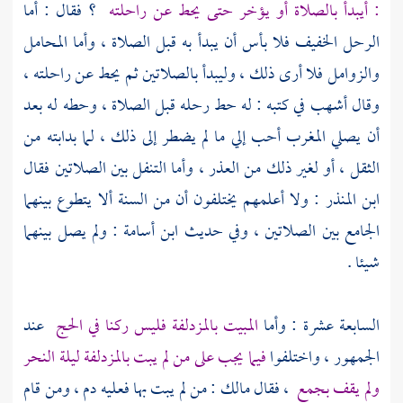
: أيبدأ بالصلاة أو يؤخر حتى يحط عن راحلته
؟ فقال : أما
الرحل الخفيف فلا بأس أن يبدأ به قبل الصلاة ، وأما المحامل
والزوامل فلا أرى ذلك ، وليبدأ بالصلاتين ثم يحط عن راحلته ،
وقال
أشهب
في كتبه : له حط رحله قبل الصلاة ، وحطه له بعد
أن يصلي المغرب أحب إلي ما لم يضطر إلى ذلك ، لما بدابته من
الثقل ، أو لغير ذلك من العذر ، وأما التنفل بين الصلاتين فقال
ابن المنذر
: ولا أعلمهم يختلفون أن من السنة ألا يتطوع بينهما
الجامع بين الصلاتين ، وفي حديث
ابن أسامة
: ولم يصل بينهما
شيئا .
السابعة عشرة : وأما
المبيت
بالمزدلفة
فليس ركنا في الحج
عند
الجمهور ، واختلفوا
فيما يجب على من لم يبت
بالمزدلفة
ليلة النحر
ولم يقف
بجمع
، فقال
مالك
: من لم يبت بها فعليه دم ، ومن قام