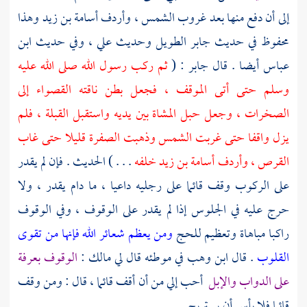
إلى أن دفع منها بعد غروب الشمس ، وأردف
أسامة بن زيد
وهذا
محفوظ في حديث
جابر
الطويل وحديث
علي
، وفي حديث
ابن
عباس
أيضا . قال
جابر
: (
ثم ركب رسول الله صلى الله عليه
وسلم حتى أتى الموقف ، فجعل بطن ناقته القصواء إلى
الصخرات ، وجعل حبل المشاة بين يديه واستقبل القبلة ، فلم
يزل واقفا حتى غربت الشمس وذهبت الصفرة قليلا حتى غاب
القرص ، وأردف
أسامة بن زيد
خلفه
. . . ) الحديث . فإن لم يقدر
على الركوب وقف قائما على رجليه داعيا ، ما دام يقدر ، ولا
حرج عليه في الجلوس إذا لم يقدر على الوقوف ، وفي الوقوف
راكبا مباهاة وتعظيم للحج
ومن يعظم شعائر الله فإنها من تقوى
القلوب
. قال
ابن وهب
في موطئه قال لي
مالك
:
الوقوف
بعرفة
على الدواب والإبل
أحب إلي من أن أقف قائما ، قال : ومن وقف
قائما فلا بأس أن يستريح .