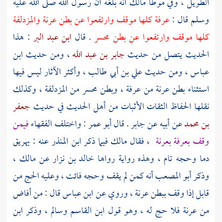
الطويل ، وفي موطأ
مالك
أنه بلغه أن رسول الله صلى الله عليه
وسلم قال :
عرفة
كلها موقف وارتفعوا عن
بطن عرنة
والمزدلفة
كلها موقف وارتفعوا عن
بطن محسر
. قال
ابن عبد البر
: هذا
الحديث يتصل من حديث
جابر بن عبد الله
، ومن حديث
ابن
عباس
، ومن حديث
علي بن أبي طالب
، وأكثر الآثار ليس فيها
استثناء
بطن عرنة
من
عرفة
،
وبطن محسر
من
المزدلفة
، وكذلك
نقلها الحفاظ الثقات الأثبات من أهل الحديث في حديث
جعفر
بن محمد
عن أبيه عن
جابر
. قال
أبو عمر
: واختلف الفقهاء
فيمن
وقف
بعرفة
بعرنة
، فقال
مالك
فيما ذكر
ابن المنذر
عنه : يهريق
دما وحجه تام ، وهذه رواية رواها
خالد بن نزار
عن
مالك
،
وذكر
أبو المصعب
أنه كمن لم يقف وحجه فائت ، وعليه الحج من
قابل إذا وقف
ببطن عرنة
، وروي عن
ابن عباس
قال : من أفاض
من
عرنة
فلا حج له ، وهو قول
ابن القاسم
وسالم
، وذكر
ابن