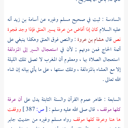
السادسة : ثبت في صحيح
مسلم
وغيره عن
أسامة بن زيد
أنه
عليه السلام
كان إذا أفاض من
عرفة
يسير العنق فإذا وجد فجوة
نص
قال
هشام بن عروة
: والنص فوق العنق وهكذا ينبغي على
أئمة الحاج فمن دونهم ; لأن في
استعجال السير إلى
المزدلفة
استعجال الصلاة بها ، ومعلوم أن المغرب لا تصلى تلك الليلة
إلا مع العشاء
بالمزدلفة
، وتلك سنتها ، على ما يأتي بيانه إن شاء
الله تعالى .
السابعة : ظاهر عموم القرآن والسنة الثابتة يدل على
أن
عرفة
كلها موقف ،
قال صلى الله عليه وسلم :
[
ص:
387 ]
ووقفت
ها هنا
وعرفة
كلها موقف
رواه
مسلم
وغيره من حديث
جابر