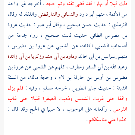
ذلك ليلا أو نهارا فقد قضى تفثه وتم حجه
. أخرجه غير واحد
من الأئمة ، منهم
أبو داود
والنسائي
والدارقطني
واللفظ له وقال
الترمذي
: حديث حسن صحيح ، وقال
أبو عمر
: حديث
عروة
بن مضرس الطائي
حديث ثابت صحيح ، رواه جماعة من
أصحاب
الشعبي
الثقات عن
الشعبي
عن
عروة بن مضرس
،
منهم
إسماعيل بن أبي خالد
وداود بن أبي هند
وزكريا بن أبي زائدة
وعبد الله بن أبي السفر
ومطرف
، كلهم عن
الشعبي
عن
عروة بن
مضرس بن أوس بن حارثة بن لام
، وحجة
مالك
من السنة
الثابتة : حديث
جابر
الطويل ، خرجه
مسلم
، وفيه :
فلم يزل
واقفا حتى غربت الشمس وذهبت الصفرة قليلا حتى غاب
القرص
، وأفعاله على الوجوب ، لا سيما في الحج وقد قال :
خذوا عني مناسككم
.