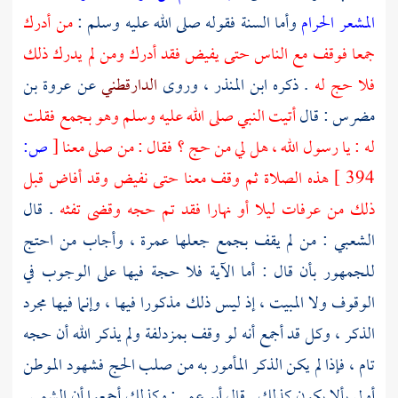
المشعر الحرام
وأما السنة فقوله صلى الله عليه وسلم :
من أدرك
جمعا
فوقف مع الناس حتى يفيض فقد أدرك ومن لم يدرك ذلك
فلا حج له
. ذكره
ابن المنذر
، وروى
الدارقطني
عن
عروة بن
مضرس
: قال
أتيت النبي صلى الله عليه وسلم وهو
بجمع
فقلت
له : يا رسول الله ، هل لي من حج ؟ فقال : من صلى معنا
[
ص:
394 ]
هذه الصلاة ثم وقف معنا حتى نفيض وقد أفاض قبل
ذلك من
عرفات
ليلا أو نهارا فقد تم حجه وقضى تفثه
. قال
الشعبي
: من لم يقف
بجمع
جعلها عمرة ، وأجاب من احتج
للجمهور بأن قال : أما الآية فلا حجة فيها على الوجوب في
الوقوف ولا المبيت ، إذ ليس ذلك مذكورا فيها ، وإنما فيها مجرد
الذكر ، وكل قد أجمع أنه لو وقف
بمزدلفة
ولم يذكر الله أن حجه
تام ، فإذا لم يكن الذكر المأمور به من صلب الحج فشهود الموطن
أولى بألا يكون كذلك . قال
أبو عمر
: وكذلك أجمعوا أن الشمس