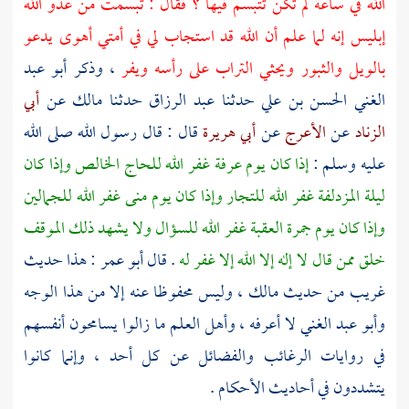
الله في ساعة لم تكن تتبسم فيها ؟ فقال : تبسمت من عدو الله
إبليس إنه لما علم أن الله قد استجاب لي في أمتي أهوى يدعو
بالويل والثبور ويحثي التراب على رأسه ويفر
، وذكر
أبو عبد
الغني الحسن بن علي
حدثنا
عبد الرزاق
حدثنا
مالك
عن
أبي
الزناد
عن
الأعرج
عن
أبي هريرة
قال : قال رسول الله صلى الله
عليه وسلم :
إذا كان يوم
عرفة
غفر الله للحاج الخالص وإذا كان
ليلة
المزدلفة
غفر الله للتجار وإذا كان يوم
منى
غفر الله للجمالين
وإذا كان يوم جمرة العقبة غفر الله للسؤال ولا يشهد ذلك الموقف
خلق ممن قال لا إله إلا الله إلا غفر له
. قال
أبو عمر
: هذا حديث
غريب من حديث
مالك
، وليس محفوظا عنه إلا من هذا الوجه
وأبو عبد الغني
لا أعرفه ، وأهل العلم ما زالوا يسامحون أنفسهم
في روايات الرغائب والفضائل عن كل أحد ، وإنما كانوا
يتشددون في أحاديث الأحكام .