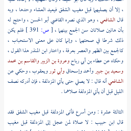
، إلا أن يصليهما قبل مغيب الشفق فيعيد العشاء وحدها ، وبه
قال
الشافعي
، وهو الذي نصره
القاضي أبو الحسن
، واحتج له
بأن هاتين صلاتان سن الجمع بينهما ،
[
ص:
391 ]
فلم يكن
ذلك شرطا في صحتهما ، وإنما كان على معنى الاستحباب ،
كالجمع بين الظهر والعصر
بعرفة
، واختار
ابن المنذر
هذا القول ،
وحكاه عن
عطاء بن أبي رباح
وعروة بن الزبير
والقاسم بن محمد
وسعيد بن جبير
وأحمد
وإسحاق
وأبي ثور
ويعقوب
، وحكي عن
الشافعي
أنه قال : لا يصلي حتى يأتي
المزدلفة
، فإن أدركه نصف
الليل قبل أن يأتي
المزدلفة
صلاهما .
الثالثة عشرة : ومن أسرع فأتى
المزدلفة
قبل مغيب الشفق فقد
قال
ابن حبيب
: لا صلاة لمن عجل إلى
المزدلفة
قبل مغيب