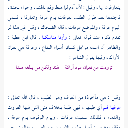
يتعارفون بها ، وقيل : لأن
آدم
لما هبط وقع
بالهند
،
وحواء
بجدة
،
فاجتمعا بعد طول الطلب
بعرفات
يوم
عرفة
وتعارفا ، فسمي
اليوم
عرفة
، والموضع
عرفات
، قاله
الضحاك
، وقيل غير هذا لما
تقدم ذكره عند قوله تعالى :
وأرنا مناسكنا
. قال
ابن عطية
:
والظاهر أن اسمه مرتجل كسائر أسماء البقاع ،
وعرفة
هي نعمان
الأراك ، وفيها يقول الشاعر :
تزودت من نعمان عود أراكة
لهند
ولكن من يبلغه
هندا
وقيل : هي مأخوذة من العرف وهو الطيب ، قال الله تعالى :
عرفها لهم
أي طيبها ، فهي طيبة بخلاف
منى
التي فيها الفروث
والدماء ، فلذلك سميت
عرفات
. ويوم الوقوف يوم
عرفة
،
وقال بعضهم : أصل هذين الاسمين من الصبر ، يقال : رجل