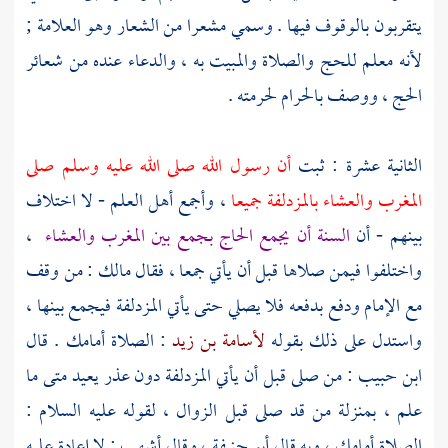
يتقربون بالوقوف فيها . وسمي مشعرا من الشعار وهو العلامة ;
لأنه معلم للحج والصلاة والمبيت به ، والدعاء عنده من شعائر
الحج ، ووصف بالحرام لحرمته .
الثانية عشرة : ثبت
أن رسول الله صلى الله عليه وسلم صلى
المغرب والعشاء
بالمزدلفة
جميعا
، وأجمع أهل العلم - لا اختلاف
بينهم - أن
السنة أن يجمع الحاج
بجمع
بين المغرب والعشاء
،
واختلفوا فيمن صلاها قبل أن يأتي
جمعا
، فقال
مالك
: من وقف
مع الإمام ودفع بدفعه فلا يصلي حتى يأتي
المزدلفة
فيجمع بينها ،
واستدل على ذلك بقوله
لأسامة بن زيد
: الصلاة أمامك . قال
ابن حبيب
: من صلى قبل أن يأتي
المزدلفة
دون عذر يعيد متى ما
علم ، بمنزلة من قد صلى قبل الزوال ، لقوله عليه السلام :
الصلاة أمامك ، وبه قال
أبو حنيفة
، وقال
أشهب
: لا إعادة عليه