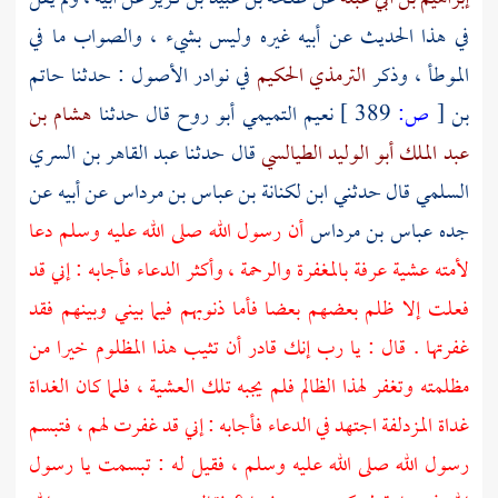
في هذا الحديث عن أبيه غيره وليس بشيء ، والصواب ما في
الموطأ ، وذكر
الترمذي الحكيم
في نوادر الأصول : حدثنا
حاتم
بن
[
ص:
389 ]
نعيم التميمي أبو روح
قال حدثنا
هشام بن
عبد الملك أبو الوليد الطيالسي
قال حدثنا
عبد القاهر بن السري
السلمي
قال حدثني ابن
لكنانة بن عباس بن مرداس
عن أبيه عن
جده
عباس بن مرداس
أن رسول الله صلى الله عليه وسلم دعا
لأمته عشية
عرفة
بالمغفرة والرحمة ، وأكثر الدعاء فأجابه : إني قد
فعلت إلا ظلم بعضهم بعضا فأما ذنوبهم فيما بيني وبينهم فقد
غفرتها . قال : يا رب إنك قادر أن تثيب هذا المظلوم خيرا من
مظلمته وتغفر لهذا الظالم فلم يجبه تلك العشية ، فلما كان الغداة
غداة
المزدلفة
اجتهد في الدعاء فأجابه : إني قد غفرت لهم ، فتبسم
رسول الله صلى الله عليه وسلم ، فقيل له : تبسمت يا رسول