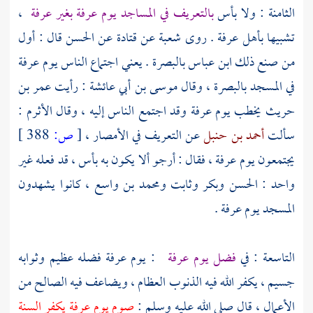
الثامنة : ولا بأس
بالتعريف في المساجد يوم
عرفة
بغير
عرفة
،
تشبيها بأهل
عرفة
. روى
شعبة
عن
قتادة
عن
الحسن
قال : أول
من صنع ذلك
ابن عباس
بالبصرة
. يعني اجتماع الناس يوم
عرفة
في المسجد
بالبصرة
، وقال
موسى بن أبي عائشة
: رأيت
عمر بن
حريث
يخطب يوم
عرفة
وقد اجتمع الناس إليه ، وقال
الأثرم
:
سألت
أحمد بن حنبل
عن التعريف في الأمصار ،
[
ص:
388 ]
يجتمعون يوم
عرفة
، فقال : أرجو ألا يكون به بأس ، قد فعله غير
واحد :
الحسن
وبكر
وثابت
ومحمد بن واسع
، كانوا يشهدون
المسجد يوم
عرفة
.
التاسعة : في
فضل يوم
عرفة
: يوم
عرفة
فضله عظيم وثوابه
جسيم ، يكفر الله فيه الذنوب العظام ، ويضاعف فيه الصالح من
الأعمال ، قال صلى الله عليه وسلم :
صوم يوم
عرفة
يكفر السنة