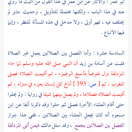
أبو عمر
: والآثار عن
ابن عمر
في هذا القول من أثبت ما روي
عنه في هذا الباب ، ولكنها محتملة للتأويل ، وحديث
جابر
لم
يختلف فيه ، فهو أولى ، ولا مدخل في هذه المسألة للنظر ، وإنما
فيها الاتباع .
السادسة عشرة : وأما الفصل بين الصلاتين بعمل غير الصلاة
فثبت عن
أسامة بن زيد
أن النبي صلى الله عليه وسلم لما جاء
المزدلفة
نزل فتوضأ فأسبغ الوضوء ، ثم أقيمت الصلاة فصلى
المغرب ، ثم
[
ص:
393 ]
أناخ كل إنسان بعيره في منزله ، ثم
أقيمت الصلاة فصلاها ، ولم يصل بينهما شيئا
في رواية : ولم يحلوا
حتى أقام العشاء الآخرة فصلى ثم حلوا وقد ذكرنا آنفا عن
ابن
مسعود
أنه كان يجعل العشاء بين الصلاتين ، ففي هذا جواز
الفصل بين الصلاتين
بجمع
، وقد سئل
مالك
فيمن أتى
المزدلفة