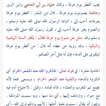
يجب الفطر يوم
عرفة
، وكان
عثمان بن أبي العاصي
وابن الزبير
وعائشة
يصومون يوم
عرفة
. قال
ابن المنذر
: الفطر يوم
عرفة
بعرفات
أحب إلي ، اتباعا لرسول الله صلى الله عليه وسلم ،
والصوم بغير
عرفة
أحب إلي ، لقول رسول الله صلى الله عليه
وسلم وقد
سئل عن صوم يوم
عرفة
فقال : يكفر السنة الماضية
والباقية
، وقد روينا عن
عطاء
أنه قال : من أفطر يوم
عرفة
ليتقوى على الدعاء فإن له مثل أجر الصائم .
الحادية عشرة : في
قوله تعالى :
فاذكروا الله عند المشعر الحرام
أي
اذكروه بالدعاء
والتلبية عند
المشعر الحرام
، ويسمى
جمعا
لأنه
يجمع ثم المغرب والعشاء ، قاله
قتادة
، وقيل : لاجتماع
آدم
فيه
مع
حواء
، وازدلف إليها ، أي دنا منها ، وبه سميت
المزدلفة
.
ويجوز أن يقال : سميت بفعل أهلها ; لأنهم يزدلفون إلى الله ، أي