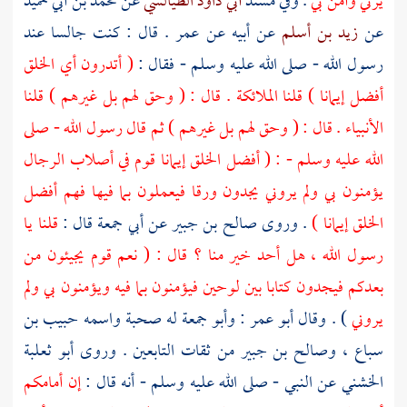
يرني وآمن بي
. وفي مسند
أبي داود الطيالسي
عن
محمد بن أبي حميد
عن
زيد بن أسلم
عن أبيه عن
عمر
. قال : كنت جالسا عند
رسول الله - صلى الله عليه وسلم - فقال :
( أتدرون أي الخلق
أفضل إيمانا ) قلنا الملائكة . قال : ( وحق لهم بل غيرهم ) قلنا
الأنبياء . قال : ( وحق لهم بل غيرهم ) ثم قال رسول الله - صلى
الله عليه وسلم - : ( أفضل الخلق إيمانا قوم في أصلاب الرجال
يؤمنون بي ولم يروني يجدون ورقا فيعملون بما فيها فهم أفضل
الخلق إيمانا )
. وروى
صالح بن جبير
عن
أبي جمعة
قال :
قلنا يا
رسول الله ، هل أحد خير منا ؟ قال : ( نعم قوم يجيئون من
بعدكم فيجدون كتابا بين لوحين فيؤمنون بما فيه ويؤمنون بي ولم
يروني
) . وقال
أبو عمر
:
وأبو جمعة
له صحبة واسمه
حبيب بن
سباع
،
وصالح بن جبير
من ثقات التابعين . وروى
أبو ثعلبة
الخشني
عن النبي - صلى الله عليه وسلم - أنه قال :
إن أمامكم