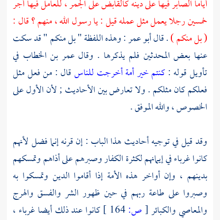
أياما الصابر فيها على دينه كالقابض على الجمر ، للعامل فيها أجر
خمسين رجلا يعمل مثل عمله قيل : يا رسول الله ، منهم ؟ قال :
( بل منكم )
. قال
أبو عمر
: وهذه اللفظة " بل منكم " قد سكت
عنها بعض المحدثين فلم يذكرها . وقال
عمر بن الخطاب
في
تأويل قوله :
كنتم خير أمة أخرجت للناس
قال : من فعل مثل
فعلكم كان مثلكم . ولا تعارض بين الأحاديث ; لأن الأول على
الخصوص ، والله الموفق .
وقد قيل في توجيه أحاديث هذا الباب : إن قرنه إنما فضل لأنهم
كانوا غرباء في إيمانهم لكثرة الكفار وصبرهم على أذاهم وتمسكهم
بدينهم ، وإن أواخر هذه الأمة إذا أقاموا الدين وتمسكوا به
وصبروا على طاعة ربهم في حين ظهور الشر والفسق والهرج
والمعاصي والكبائر
[
ص:
164 ]
كانوا عند ذلك أيضا غرباء ،