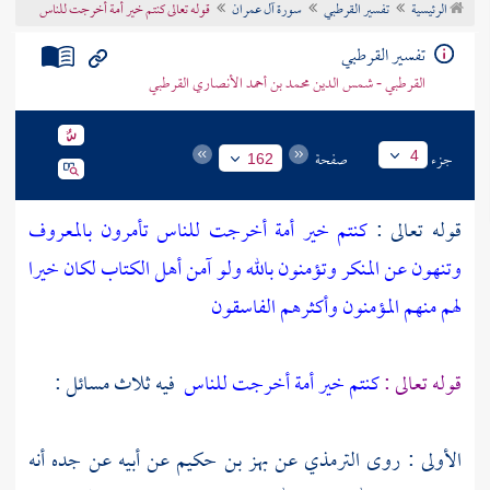
الرئيسية
تفسير القرطبي
سورة آل عمران
قوله تعالى كنتم خير أمة أخرجت للناس
تراجم الأعلام
تفسير القرطبي
القرطبي - شمس الدين محمد بن أحمد الأنصاري القرطبي
جزء
صفحة
4
162
قوله تعالى :
كنتم خير أمة أخرجت للناس تأمرون بالمعروف
وتنهون عن المنكر وتؤمنون بالله ولو آمن أهل الكتاب لكان خيرا
لهم منهم المؤمنون وأكثرهم الفاسقون
قوله تعالى :
كنتم خير أمة أخرجت للناس
فيه ثلاث مسائل :
الأولى : روى
الترمذي
عن
بهز بن حكيم
عن أبيه عن جده أنه