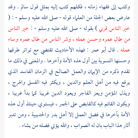
وكتب إلى فقهاء زمانه ، فكلهم كتب إليه بمثل قول
سالم
. وقد
عارض بعض الجلة من العلماء قوله - صلى الله عليه وسلم - : (
خير الناس قرني
) بقوله - صلى الله عليه وسلم - :
خير الناس
من طال عمره وحسن عمله ، وشر الناس من طال عمره وساء
عمله
. قال
أبو عمر
: فهذه الأحاديث تقتضي مع تواتر طرقها
وحسنها التسوية بين أول هذه الأمة وآخرها . والمعنى في ذلك ما
تقدم ذكره من الإيمان والعمل الصالح في الزمان الفاسد الذي
يرفع فيه من أهل العلم والدين ، ويكثر فيه الفسق والهرج ،
ويذل المؤمن ويعز الفاجر ويعود الدين غريبا كما بدأ غريبا ،
ويكون القائم فيه كالقابض على الجمر ، فيستوي حينئذ أول هذه
الأمة بآخرها في فضل العمل إلا أهل
بدر
والحديبية
، ومن تدبر
آثار هذا الباب بان له الصواب ، والله يؤتي فضله من يشاء .