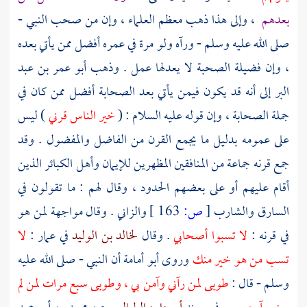
بعدهم
، وإلى هذا ذهب معظم العلماء ، وإن من صحب النبي -
صلى الله عليه وسلم - ورآه ولو مرة في عمره أفضل ممن يأتي بعده
، وإن فضيلة الصحبة لا يعدلها عمل . وذهب
أبو عمر بن عبد
البر
إلى أنه قد يكون فيمن يأتي بعد الصحابة أفضل ممن كان في
جملة الصحابة ، وإن قوله عليه السلام : (
خير الناس قرني
) ليس
على عمومه بدليل ما يجمع القرن من الفاضل والمفضول . وقد
جمع قرنه جماعة من المنافقين المظهرين للإيمان وأهل الكبائر الذين
أقام عليهم أو على بعضهم الحدود ، وقال لهم : ما تقولون في
السارق والشارب
[
ص:
163 ]
والزاني . وقال مواجهة لمن هو
في قرنه :
لا تسبوا أصحابي
. وقال
لخالد بن الوليد
في
عمار
:
لا
تسب من هو خير منك
وروى
أبو أمامة
أن النبي - صلى الله عليه
وسلم - قال :
طوبى لمن رآني وآمن بي ، وطوبى سبع مرات لمن لم