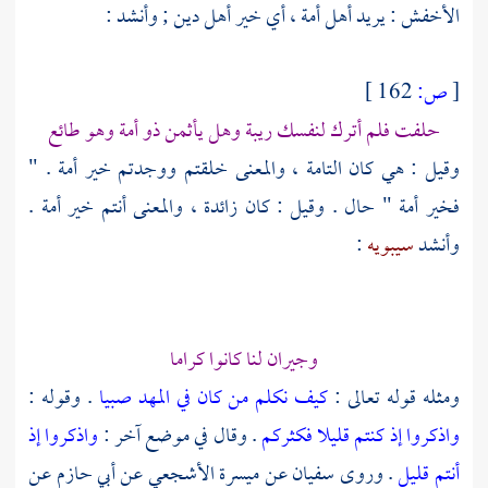
الأخفش
: يريد أهل أمة ، أي خير أهل دين ; وأنشد :
[
ص:
162 ]
حلفت فلم أترك لنفسك ريبة وهل يأثمن ذو أمة وهو طائع
وقيل : هي كان التامة ، والمعنى خلقتم ووجدتم خير أمة . "
فخير أمة " حال . وقيل : كان زائدة ، والمعنى أنتم خير أمة .
وأنشد
سيبويه
:
وجيران لنا كانوا كراما
ومثله قوله تعالى :
كيف نكلم من كان في المهد صبيا
. وقوله :
واذكروا إذ كنتم قليلا فكثركم
. وقال في موضع آخر :
واذكروا إذ
أنتم قليل
. وروى
سفيان
عن
ميسرة الأشجعي
عن
أبي حازم
عن