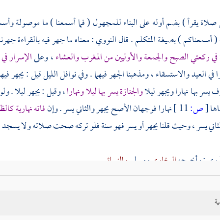
 صلاة يقرأ ) بضم أوله على البناء للمجهول ( فما أسمعنا ) ما موصولة وأسم
( أسمعناكم ) بصيغة المتكلم . قال
النووي
: معناه ما جهر فيه بالقراءة جهرن
ة في ركعتي الصبح والجمعة والأوليين من المغرب والعشاء
، وعلى
الإسرار في 
 في العيد والاستسقاء ، ومذهبنا الجهر فيهما . وفي نوافل الليل قيل : يجهر فيها
يسر بها نهارا ويجهر ليلا
والجنازة يسر بها ليلا ونهارا
، وقيل : يجهر ليلا . و
اها
[
ص:
11 ]
نهارا فوجهان الأصح يجهر والثاني يسر . وإن
فاته نهارية كال
ثاني يسر ، وحيث قلنا يجهر أو يسر فهو سنة فلو تركه صحت صلاته ولا يسجد لل
ذري :
وأخرجه
البخاري
ومسلم
والنسائي
.
ية