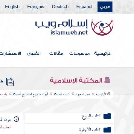
كتاب الجهاد
عربي
Español
Deutsch
Français
English
كتاب الضحايا
كتاب الصيد
كتاب الوصايا
الرئيسية
موسوعات
مقالات
الفتوى
الاستشارات
كتاب الفرائض
كتاب الخراج والإمارة والفيء
المكتبة الإسلامية
كتب
كتاب الجنائز
الرئيسية
عون المعبود
كتاب الصلاة
أبواب تفريع استفتاح الصلاة
باب ما
كتاب الأيمان والنذور
كتاب البيوع
عون الم
العظيم آ
كتاب الإجارة