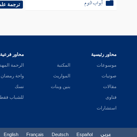
أبواب النوم
ترجمة علم
محاور رئيسية
محاور فرعية
موسوعات
المكتبة
الرحمة المهد
صوتيات
المواريث
واحة رمضان
مقالات
بنين وبنات
نسك
فتاوى
للشباب فقط
استشارات
عربي
Español
Deutsch
Français
English