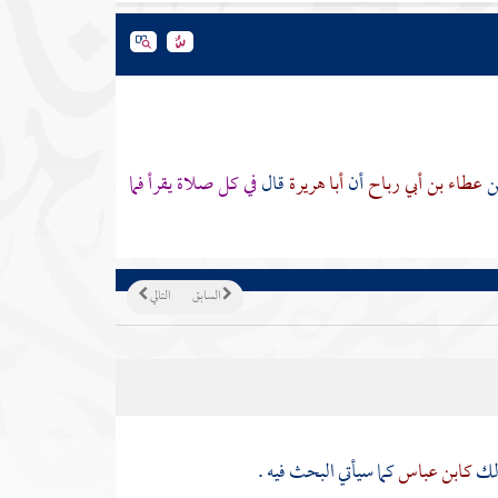
ن
عطاء بن أبي رباح
أن
أبا هريرة
قال
في كل صلاة يقرأ فما
السابق
التالي
ذلك
كابن عباس
كما سيأتي البحث فيه .