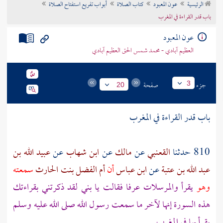
الرئيسية
عون المعبود
كتاب الصلاة
أبواب تفريع استفتاح الصلاة
تراجم الأعلام
باب قدر القراءة في المغرب
عون المعبود
العظيم آبادي - محمد شمس الحق العظيم آبادي
جزء
صفحة
3
20
باب قدر القراءة في المغرب
810 حدثنا
القعنبي
عن
مالك
عن
ابن شهاب
عن
عبيد الله بن
عبد الله بن عتبة
عن
ابن عباس
أن
أم الفضل بنت الحارث
سمعته
وهو
يقرأ والمرسلات عرفا فقالت يا بني لقد ذكرتني بقراءتك
هذه السورة إنها لآخر ما سمعت رسول الله صلى الله عليه وسلم
يقرأ بها في المغرب