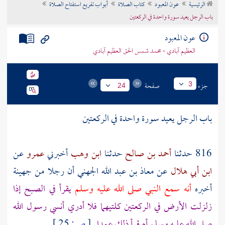
الرئيسية
عون المعبود
كتاب الصلاة
أبواب تفريع استفتاح الصلاة
تراجم الأعلام
باب الرجل يعيد سورة واحدة في الركعتين
عون المعبود
العظيم آبادي - محمد شمس الحق العظيم آبادي
جزء
صفحة
3
24
باب الرجل يعيد سورة واحدة في الركعتين
816 حدثنا
أحمد بن صالح
حدثنا
ابن وهب
أخبرني
عمرو
عن
ابن أبي هلال
عن
معاذ بن عبد الله الجهني
أن
رجلا
من
جهينة
أخبره
أنه سمع النبي صلى الله عليه وسلم
يقرأ في الصبح إذا
زلزلت الأرض في الركعتين كلتيهما فلا أدري أنسي رسول الله
صلى الله عليه وسلم أم قرأ ذلك عمدا
[
ص:
25 ]