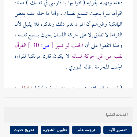
ذهنه وفهمه لجوابه ( اقرأ بها يا فارسي في نفسك ) معناه
اقرأها سرا بحيث تسمع نفسك ، وأما ما حمله عليه بعض
المالكية وغيرهم أن المراد تدبر ذلك وتذكره فلا يقبل لأن
القراءة لا تطلق إلا على حركة اللسان بحيث يسمع نفسه ،
ولهذا اتفقوا على أن
الجنب لو تدبر
[
ص:
30 ]
القرآن
بقلبه من غير حركة لسانه
لا يكون قارئا مرتكبا لقراءة
الجنب المحرمة . قاله
النووي
.
( قسمت الصلاة بيني وبين عبدي نصفين ) قال
الخطابي
:
المراد بالصلاة القراءة ، يدل على ذلك قوله عليه السلام
عند التفسير له والتفصيل للمراد منه
إذا قال الحمد لله
الخدمات العلمية
رب العالمين يقول الله تعالى حمدني عبدي
إلى آخر السورة
. وقد سمي القرآن صلاة لوقوعها في الصلاة وكونها جزءا
تفسير الآية
ترجمة علم
عناوين الشجرة
تخريج حديث