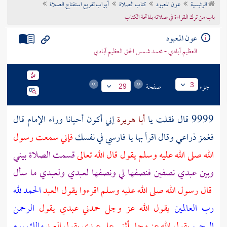
الرئيسية
عون المعبود
كتاب الصلاة
أبواب تفريع استفتاح الصلاة
تراجم الأعلام
باب من ترك القراءة في صلاته بفاتحة الكتاب
عون المعبود
العظيم آبادي - محمد شمس الحق العظيم آبادي
جزء
صفحة
3
29
9999 قال فقلت يا
أبا هريرة
إني أكون أحيانا وراء الإمام قال
فغمز ذراعي وقال اقرأ بها يا فارسي في نفسك
فإني سمعت رسول
الله صلى الله عليه وسلم يقول قال الله تعالى
قسمت الصلاة بيني
وبين عبدي نصفين فنصفها لي ونصفها لعبدي ولعبدي ما سأل
قال رسول الله صلى الله عليه وسلم اقرءوا يقول العبد
الحمد لله
رب العالمين
يقول الله عز وجل حمدني عبدي يقول
الرحمن
الرحيم
يقول الله عز وجل أثنى علي عبدي يقول العبد
مالك يوم