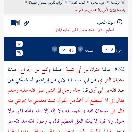
الرئيسية
عون المعبود
كتاب الصلاة
أبواب تفريع استفتاح الصلاة
تراجم الأعلام
باب ما يجزئ الأمي والأعجمي من القراءة
عون المعبود
العظيم آبادي - محمد شمس الحق العظيم آبادي
جزء
صفحة
3
45
832 حدثنا
عثمان بن أبي شيبة
حدثنا
وكيع بن الجراح
حدثنا
سفيان الثوري
عن
أبي خالد الدالاني
عن
إبراهيم السكسكي
عن
عبد الله بن أبي أوفى
قال
جاء رجل إلى النبي صلى الله عليه وسلم
فقال إني لا أستطيع أن آخذ من القرآن شيئا فعلمني ما يجزئني منه
قال قل
سبحان الله والحمد لله ولا إله إلا الله والله أكبر ولا
حول ولا قوة إلا بالله العلي العظيم قال يا رسول الله هذا لله عز
وجل
فما لي قال قل اللهم ارحمني وارزقني وعافني واهدني فلما