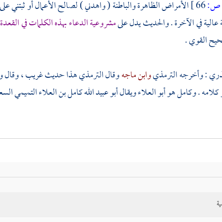
ص:
66 ]
الأمراض الظاهرة والباطنة ( واهدني ) لصالح الأعمال أو ثبتني على 
عالية في الآخرة . والحديث يدل على
مشروعية الدعاء بهذه الكلمات في القعدة
يح القوي .
نذري
: وأخرجه
الترمذي
وابن ماجه
وقال
الترمذي
هذا حديث غريب ، وقال 
 كلامه .
وكامل هو أبو العلاء
ويقال
أبو عبيد الله كامل بن العلاء التميمي ال
ية