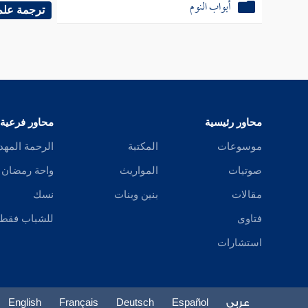
أبواب النوم
ترجمة علم
محاور رئيسية
محاور فرعية
موسوعات
المكتبة
الرحمة المهد
صوتيات
المواريث
واحة رمضان
مقالات
بنين وبنات
نسك
فتاوى
للشباب فقط
استشارات
عربي
Español
Deutsch
Français
English