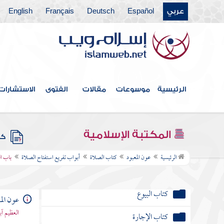
كتاب الجهاد
عربي
Español
Deutsch
Français
English
كتاب الضحايا
كتاب الصيد
كتاب الوصايا
الرئيسية
موسوعات
مقالات
الفتوى
الاستشارات
كتاب الفرائض
كتاب الخراج والإمارة والفيء
المكتبة الإسلامية
كتب
كتاب الجنائز
الرئيسية
عون المعبود
كتاب الصلاة
أبواب تفريع استفتاح الصلاة
باب ال
كتاب الأيمان والنذور
كتاب البيوع
عون الم
العظيم آ
كتاب الإجارة