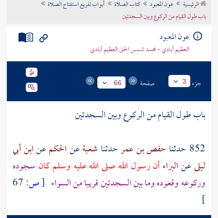
الرئيسية
عون المعبود
كتاب الصلاة
أبواب تفريع استفتاح الصلاة
تراجم الأعلام
باب طول القيام من الركوع وبين السجدتين
عون المعبود
العظيم آبادي - محمد شمس الحق العظيم آبادي
جزء
صفحة
3
66
باب طول القيام من الركوع وبين السجدتين
852 حدثنا
حفص بن عمر
حدثنا
شعبة
عن
الحكم
عن
ابن أبي
ليلى
عن
البراء
أن رسول الله صلى الله عليه وسلم كان
سجوده
وركوعه وقعوده وما بين السجدتين قريبا من السواء
[
ص:
67
]