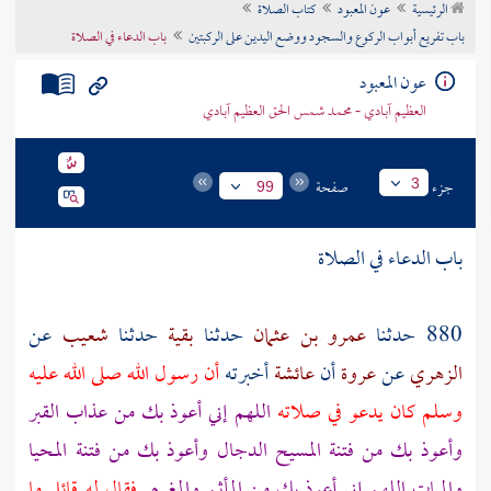
الرئيسية
عون المعبود
كتاب الصلاة
تراجم الأعلام
باب تفريع أبواب الركوع والسجود ووضع اليدين على الركبتين
باب الدعاء في الصلاة
عون المعبود
العظيم آبادي - محمد شمس الحق العظيم آبادي
جزء
صفحة
3
99
باب الدعاء في الصلاة
880 حدثنا
عمرو بن عثمان
حدثنا
بقية
حدثنا
شعيب
عن
الزهري
عن
عروة
أن
عائشة
أخبرته
أن رسول الله صلى الله عليه
وسلم كان يدعو في صلاته
اللهم إني أعوذ بك من عذاب القبر
وأعوذ بك من فتنة
المسيح الدجال
وأعوذ بك من فتنة المحيا
والممات اللهم إني أعوذ بك من المأثم والمغرم
فقال له قائل ما