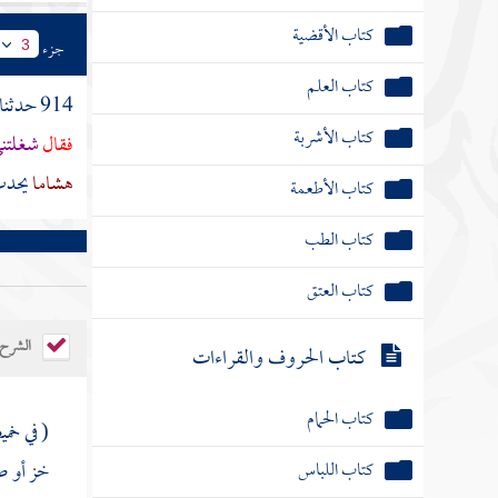
كتاب الأقضية
جزء
3
كتاب العلم
914 حدثنا
كتاب الأشربة
فقال
شغلتني
هشاما
يحد
كتاب الأطعمة
كتاب الطب
كتاب العتق
الشرح
كتاب الحروف والقراءات
كتاب الحمام
( في خمي
كتاب اللباس
خز أو ص