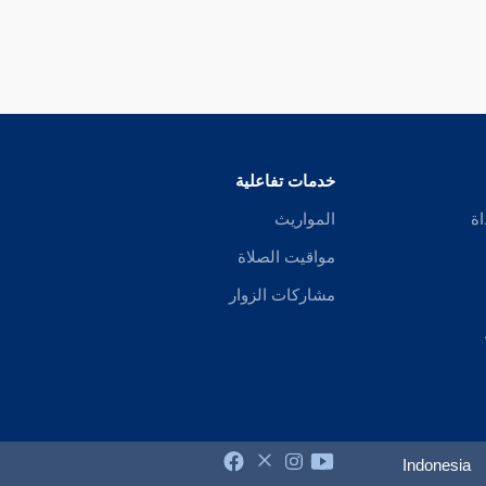
نذري
: وأخرجه
البخاري
ومسلم
والنسائي
وابن ماجه
. ( وأخذ كرديا ) أي رد
إلى
كرد بن عمرو بن عامر بن ربيعة بن صعصعة
وكان
عمرو بن عامر
يلب
هكذا ضبط نسبه
أبو اليقظان
أحد أئمة النساب . وقيل
الفاضل محمد أفندي ال
يرة يرجعون إلى أربعة قبائل
السوران
والكوران
والكلهر
واللر
. كذا في شرح ال
خدمات تفاعلية
اة
المواريث
مواقيت الصلاة
مشاركات الزوار
Indonesia