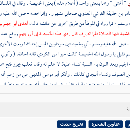
ي
" ألهتني " وهما بمعنى واحد ( أعلام هذه ) يعني الخميصة . وقال في اللسان
امر بن حذيفة القرشي العدوي
صحابي مشهور ، وإنما خصه - صلى الله عليه وس
ه وسلم - كما رواه في الموطأ من طريق أخرى عن
عائشة
قالت
أهدى
أبو جهم ب
 فشهد فيها الصلاة فلما انصرف قال ردي هذه الخميصة إلى
أبي جهم
ووقع عند
ا
ي - صلى الله عليه وسلم - أتي بخميصتين سوداوين فلبس إحداهما وبعث الأخرى
هم
فقيل يا رسول الله الخميصة كانت خيرا من الكردي قاله الحافظ ( وأتوني ب
الجيم وبعد النون ياء النسبة كساء غليظ لا علم له وقال
ثعلب
يجوز فتح همز
ثير الصوف وكساء أنبجاني كذلك . وأنكر
أبو موسى المديني
على من زعم أنه 
إذا نسبت إلى منبج فتحت الباء فقلت كساء منبجاني أخرجوه مخرج منظراني
ليه الثياب المنبجانية . وقال
أبو حاتم السجستاني
لا يقال كساء أنبجاني وإنما ي
ما تقدم فقال الصواب أن هذه النسبة إلى موضع يقال له أنبجان والله أعلم . 
ية
نه لم يرد عليه هديته استخفافا به قال وفيه أن
الواهب إذا ردت عليه عطيته
من
عناوين الشجرة
تخريج حديث