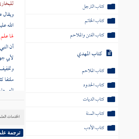
للبخار
كتاب الترجل
ويقال
ع
كتاب الخاتم
الله علي
كتاب الفتن والملاحم
لها علم
أن النب
كتاب المهدي
لأبي ج
وتخفيف 
كتاب الملاحم
ملتفا ك
كتاب الحدود
الصحاح 
كتاب الديات
ونسبوا إ
موسى
ك
كتاب السنة
الخدمات العلم
ليعلمه أ
كتاب الأدب
كرامة .
ترجمة علم