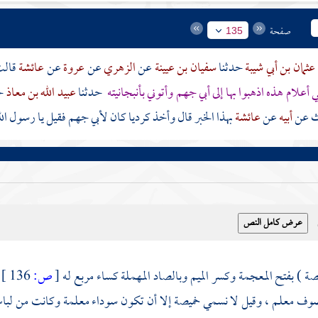
صفحة
135
عثمان بن أبي شيبة
حدثنا
سفيان بن عيينة
عن
الزهري
عن
عروة
عن
عائشة
قال
 أعلام هذه اذهبوا بها إلى
أبي جهم
وأتوني بأنبجانيته
حدثنا
عبيد الله بن معاذ
ح
ث عن
أبيه
عن
عائشة
بهذا الخبر قال وأخذ كرديا كان
لأبي جهم
فقيل يا رسول ال
صة ) بفتح المعجمة وكسر الميم وبالصاد المهملة كساء مربع له
[
ص:
136 ]
وف معلم ، وقيل لا نسمي خميصة إلا أن تكون سوداء معلمة وكانت من لباس ا