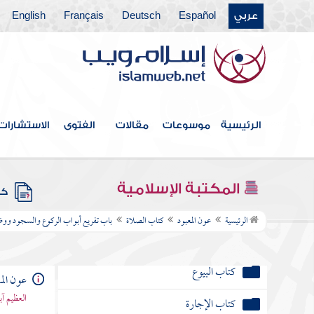
كتاب الجهاد
عربي
Español
Deutsch
Français
English
كتاب الضحايا
كتاب الصيد
كتاب الوصايا
الرئيسية
موسوعات
مقالات
الفتوى
الاستشارات
كتاب الفرائض
كتاب الخراج والإمارة والفيء
المكتبة الإسلامية
كتب
كتاب الجنائز
الرئيسية
عون المعبود
كتاب الصلاة
باب تفريع أبواب الركوع والسجود ووضع
كتاب الأيمان والنذور
كتاب البيوع
عون الم
العظيم آ
كتاب الإجارة