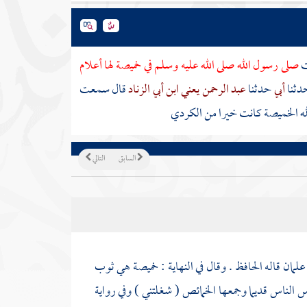
ت
صلى رسول الله صلى الله عليه وسلم في خميصة لها أعلام
دثنا
أبي
حدثنا
عبد الرحمن يعني ابن أبي الزناد
قال سمعت
له الخميصة كانت خيرا من الكردي
السابق
التالي
علمان قاله الحافظ . وقال في النهاية : خميصة هي ثوب
لناس قديما وجمعها الخمائص ( شغلتني ) وفي رواية