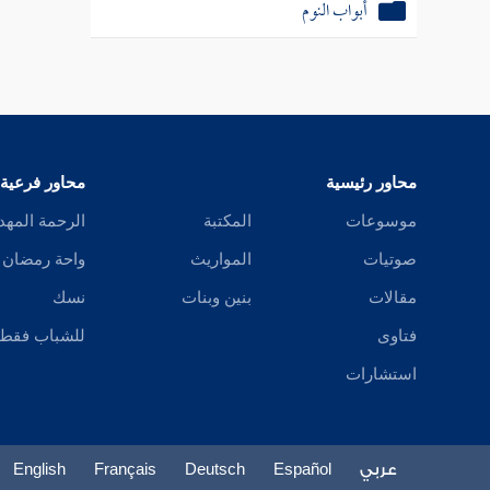
أبواب النوم
قال
الم
ص:
137 ]
بعده ، 
قبائل كث
محاور رئيسية
محاور فرعية
موسوعات
المكتبة
الرحمة المهد
صوتيات
المواريث
واحة رمضان
مقالات
بنين وبنات
نسك
فتاوى
للشباب فقط
استشارات
عربي
Español
Deutsch
Français
English