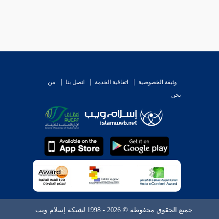
اء كرديا الكرد بالضم ويشبه أن يكون الرداء منسوبا
[
س كل يوم حلة فإذا كان آخر النهار مزقها لئلا تلبس
كردي
أنه
كرد بن كنعان بن كوش بن حام بن نوح
وهم
قاموس .
وثيقة الخصوصية
اتفاقية الخدمة
اتصل بنا
من
نحن
جميع الحقوق محفوظة © 2026 - 1998 لشبكة إسلام ويب