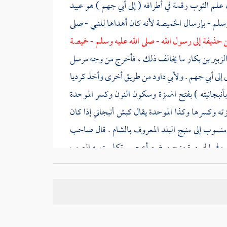
 علم الثوب رقمة في أطرافه ( إلى
أبي جهم
) هو عبيد
لم - بإرسال الخميصة لأنه كان أهداها للنبي - صلى
ن حذيفة
إلى رسول الله - صلى الله عليه وسلم - خميصة
لزبير بن بكار
ما يخالف ذلك ، فأخرج من وجه مرسل
 إلى
أبي جهم
.
ولأبي داود
من طريق أخرى وأخذ كرديا
أنبجانيته ) بفتح الهمزة وسكون النون وكسر الموحدة
ته وكسرها وكذا الموحدة يقال كبش أنبجاني إذا كان
منسوب إلى منبج البلد المعروف بالشام . قال صاحب
 . وفي الجمهرة منبج موضع أعجمي تكلمت به العرب
قال منبجاني قال وهذا مما تخطئ فيه العامة ، وتعقبه
أبو
قاله الحافظ . قال
ابن بطال
إنما طلب منه ثوبا غيرها
 غير أن يكون هو الراجع فيها فله أن يقبلها من غير