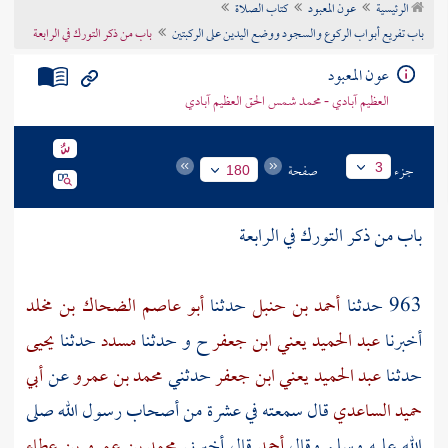
الرئيسية
عون المعبود
كتاب الصلاة
تراجم الأعلام
باب تفريع أبواب الركوع والسجود ووضع اليدين على الركبتين
باب من ذكر التورك في الرابعة
عون المعبود
العظيم آبادي - محمد شمس الحق العظيم آبادي
جزء
صفحة
3
180
باب من ذكر التورك في الرابعة
963 حدثنا
أحمد بن حنبل
حدثنا
أبو عاصم الضحاك بن مخلد
أخبرنا
عبد الحميد يعني ابن جعفر
ح و حدثنا
مسدد
حدثنا
يحيى
حدثنا
عبد الحميد يعني ابن جعفر
حدثني
محمد بن عمرو
عن
أبي
حميد الساعدي
قال سمعته في عشرة من
أصحاب رسول الله
صلى
الله عليه وسلم وقال
أحمد
قال أخبرني
محمد بن عمرو بن عطاء