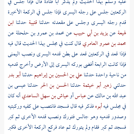
عليه وسلم بهذا الحديث ولم يذكر
أبا قتادة
قال فإذا جلس في
الركعتين جلس على رجله اليسرى فإذا جلس في الركعة الأخيرة
قدم رجله اليسرى وجلس على مقعدته حدثنا
قتيبة
حدثنا
ابن
لهيعة
عن
يزيد بن أبي حبيب
عن
محمد بن عمرو بن حلحلة
عن
محمد بن عمرو العامري
قال كنت في مجلس بهذا الحديث قال فيه
فإذا قعد في الركعتين قعد على بطن قدمه اليسرى ونصب اليمنى
فإذا كانت الرابعة أفضى بوركه اليسرى إلى الأرض وأخرج قدميه
من ناحية واحدة حدثنا
علي بن الحسين بن إبراهيم
حدثنا
أبو بدر
حدثني
زهير أبو خيثمة
حدثنا
الحسن بن الحر
حدثنا
عيسى بن
عبد الله بن مالك
عن
عباس
أو
عياش بن سهل الساعدي
أنه كان
في مجلس فيه
أبوه
فذكر فيه قال فسجد فانتصب على كفيه وركبتيه
وصدور قدميه وهو جالس فتورك ونصب قدمه الأخرى ثم كبر
فسجد ثم كبر فقام ولم يتورك ثم عاد فركع الركعة الأخرى فكبر