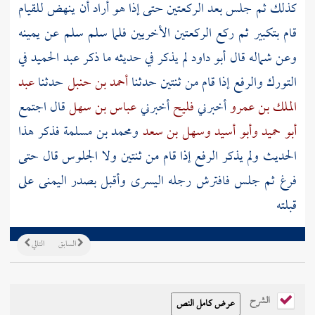
كذلك ثم جلس بعد الركعتين حتى إذا هو أراد أن ينهض للقيام
قام بتكبير ثم ركع الركعتين الأخريين فلما سلم سلم عن يمينه
وعن شماله قال أبو داود لم يذكر في حديثه ما ذكر
عبد الحميد
في
التورك والرفع إذا قام من ثنتين حدثنا
أحمد بن حنبل
حدثنا
عبد
الملك بن عمرو
أخبرني
فليح
أخبرني
عباس بن سهل
قال اجتمع
أبو حميد
وأبو أسيد
وسهل بن سعد
ومحمد بن مسلمة
فذكر هذا
الحديث ولم يذكر الرفع إذا قام من ثنتين ولا الجلوس قال حتى
فرغ ثم جلس فافترش رجله اليسرى وأقبل بصدر اليمنى على
قبلته
السابق
التالي
الشرح