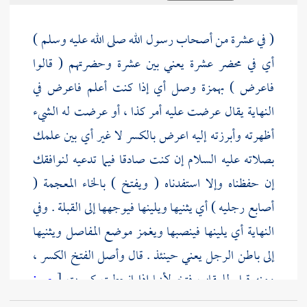
( في عشرة من أصحاب رسول الله صلى الله عليه وسلم )
أي في محضر عشرة يعني بين عشرة وحضرتهم ( قالوا
فاعرض ) بهمزة وصل أي إذا كنت أعلم فاعرض في
النهاية يقال عرضت عليه أمر كذا ، أو عرضت له الشيء
أظهرته وأبرزته إليه اعرض بالكسر لا غير أي بين علمك
بصلاته عليه السلام إن كنت صادقا فيما تدعيه لنوافقك
إن حفظناه وإلا استفدناه ( ويفتخ ) بالخاء المعجمة (
أصابع رجليه ) أي يثنيها ويلينها فيوجهها إلى القبلة . وفي
النهاية أي يلينها فينصبها ويغمز موضع المفاصل ويثنيها
إلى باطن الرجل يعني حينئذ . قال وأصل الفتخ الكسر ،
ومنه قيل للعقاب فتخ لأنها إذا انحطت كسرت
[
ص:
181 ]
جناحها . قال
ابن حجر المكي
: والمراد هاهنا