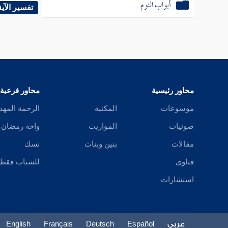
أبواب النوم
[
ص:
195 ]
تفسير الآية
الصحيفة
الحسن 
ذلك أن
أن يكو
محاور رئيسية
محاور فرعية
العقيقة
موسوعات
المكتبة
الرحمة المهد
صوتيات
المواريث
واحة رمضان
ويدل على
مقالات
بنين وبنات
نسك
سمرة ب
فتاوى
للشباب فقط
حديث
استشارات
الحديث 
عن
سعي
الحديث
عربي
Español
Deutsch
Français
English