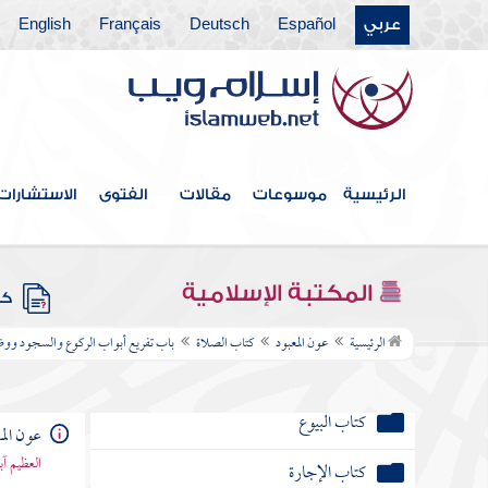
كتاب الجهاد
عربي
Español
Deutsch
Français
English
كتاب الضحايا
كتاب الصيد
كتاب الوصايا
الرئيسية
موسوعات
مقالات
الفتوى
الاستشارات
كتاب الفرائض
كتاب الخراج والإمارة والفيء
المكتبة الإسلامية
كتب
كتاب الجنائز
الرئيسية
عون المعبود
كتاب الصلاة
باب تفريع أبواب الركوع والسجود ووضع
كتاب الأيمان والنذور
كتاب البيوع
عون الم
العظيم آ
كتاب الإجارة