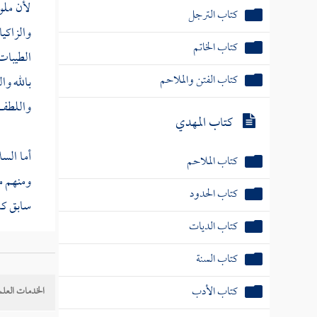
لأن ملو
كتاب الترجل
والزاكي
كتاب الخاتم
الطيبات 
كتاب الفتن والملاحم
بالله وا
واللطف ،
كتاب المهدي
أما الس
كتاب الملاحم
ومنهم من
كتاب الحدود
سابق كل
كتاب الديات
( قال
أب
كتاب السنة
كتب إلى 
كتاب الأدب
الخدمات العلم
إليهم
سم