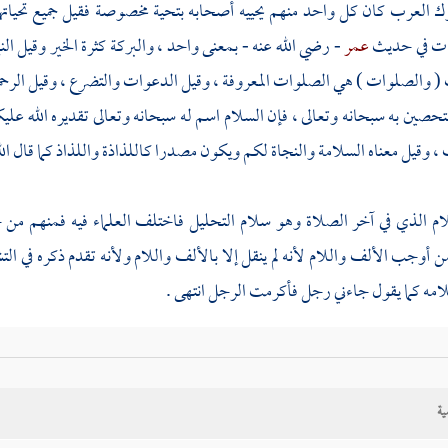
ك العرب كان كل واحد منهم يحييه أصحابه بتحية مخصوصة فقيل جميع تحياتهم
ات في حديث
عمر
- رضي الله عنه - بمعنى واحد ، والبركة كثرة الخير وقيل النم
( والصلوات ) هي الصلوات المعروفة ، وقيل الدعوات والتضرع ، وقيل الرحمة أي
لتحصين به سبحانه وتعالى ، فإن السلام اسم له سبحانه وتعالى تقديره الله عل
 وقيل معناه السلامة والنجاة لكم ويكون مصدرا كاللذاذة واللذاذ كما قال الل
لام الذي في آخر الصلاة وهو سلام التحليل فاختلف العلماء فيه فمنهم من 
 أوجب الألف واللام لأنه لم ينقل إلا بالألف واللام ولأنه تقدم ذكره في التش
امه كما يقول جاءني رجل فأكرمت الرجل انتهى .
و داود
ودلت هذه الصحيفة على أن
الحسن
سمع من
سمرة
) وفي سنن
أبي داود
ف
بنيه أما بعد فإن رسول الله - صلى الله عليه وسلم - الحديث فثبت أنه كان عن
ية
رة
فصارت هذه المكاتيب عندهم بمنزلة الصحيفة والكتاب ، وأما قول المؤل