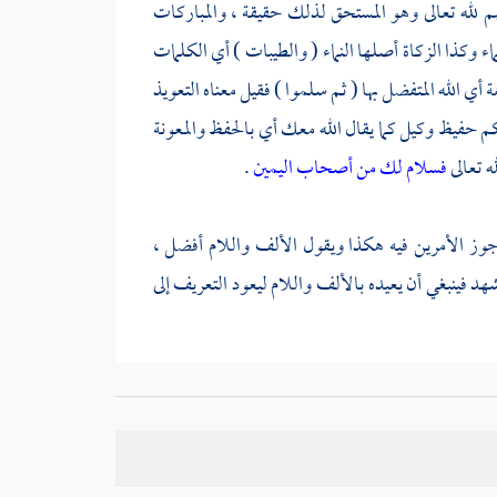
 لله تعالى وهو المستحق لذلك حقيقة ، والمباركات
اء وكذا الزكاة أصلها النماء ( والطيبات ) أي الكلمات
 الله المتفضل بها ( ثم سلموا ) فقيل معناه التعويذ
يكم حفيظ وكيل كما يقال الله معك أي بالحفظ والمعونة
ه تعالى
فسلام لك من أصحاب اليمين
.
جوز الأمرين فيه هكذا ويقول الألف واللام أفضل ،
هد فينبغي أن يعيده بالألف واللام ليعود التعريف إلى
ي باب اتخاذ المساجد في الدور عن
سمرة بن جندب
أنه
د أبناء
سمرة
صحيفة من
سمرة
وأنهم جمعوا ما كتب
ف دلت هذه الصحيفة ، فوجه دلالتها وتعلقها بالباب