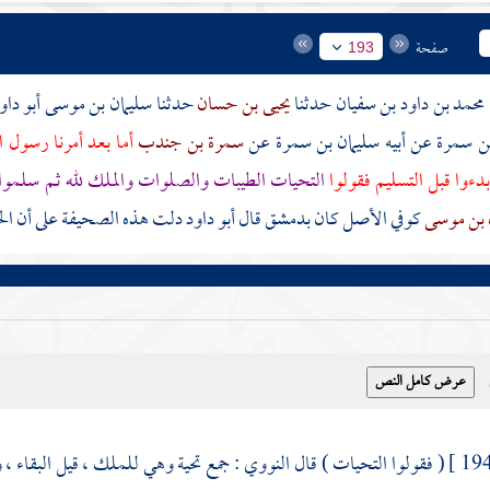
صفحة
193
محمد بن داود بن سفيان
حدثنا
يحيى بن حسان
حدثنا
سليمان بن موسى أبو داو
بن سمرة
عن أبيه
سليمان بن سمرة
عن
سمرة بن جندب
أما بعد أمرنا رسول ا
بدءوا قبل التسليم فقولوا
التحيات الطيبات والصلوات والملك لله ثم سلموا 
 بن موسى
كوفي الأصل كان
بدمشق
قال أبو داود دلت هذه الصحيفة على أن
ال
( فقولوا التحيات ) قال
النووي
: جمع تحية وهي للملك ، قيل البقاء ، و