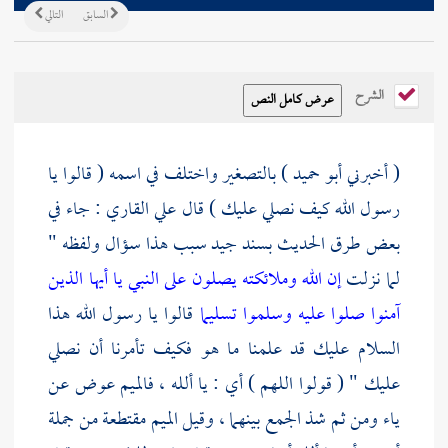
السابق
التالي
الشرح
( أخبرني
أبو حميد
) بالتصغير واختلف في اسمه ( قالوا يا
رسول الله كيف نصلي عليك ) قال
علي القاري
: جاء في
بعض طرق الحديث بسند جيد سبب هذا سؤال ولفظه "
لما نزلت
إن الله وملائكته يصلون على النبي يا أيها الذين
آمنوا صلوا عليه وسلموا تسليما
قالوا يا رسول الله هذا
السلام عليك قد علمنا ما هو فكيف تأمرنا أن نصلي
عليك " ( قولوا اللهم ) أي : يا ألله ، فالميم عوض عن
ياء ومن ثم شذ الجمع بينهما ، وقيل الميم مقتطعة من جملة