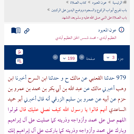
الرئيسية
عون المعبود
كتاب الصلاة
تراجم الأعلام
باب تفريع أبواب الركوع والسجود ووضع اليدين على الركبتين
باب الصلاة على النبي صلى الله عليه وسلم بعد التشهد
عون المعبود
العظيم آبادي - محمد شمس الحق العظيم آبادي
جزء
صفحة
3
199
979 حدثنا
القعنبي
عن
مالك
ح و حدثنا
ابن السرح
أخبرنا
ابن
وهب
أخبرني
مالك
عن
عبد الله بن أبي بكر بن محمد بن عمرو بن
حزم
عن
أبيه
عن
عمرو بن سليم الزرقي
أنه قال أخبرني
أبو حميد
الساعدي
أنهم قالوا يا رسول الله كيف نصلي عليك قال
قولوا
اللهم صل على محمد وأزواجه وذريته كما صليت على آل
إبراهيم
وبارك على محمد وأزواجه وذريته كما باركت على آل
إبراهيم
إنك