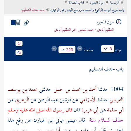
الرئيسية
عون المعبود
كتاب الصلاة
تراجم الأعلام
باب تفريع أبواب الركوع والسجود ووضع اليدين على الركبتين
باب حذف التسليم
عون المعبود
العظيم آبادي - محمد شمس الحق العظيم آبادي
جزء
صفحة
3
226
باب حذف التسليم
1004 حدثنا
أحمد بن محمد بن حنبل
حدثني
محمد بن يوسف
الفريابي
حدثنا
الأوزاعي
عن
قرة بن عبد الرحمن
عن
الزهري
عن
أبي سلمة
عن
أبي هريرة
قال
قال رسول الله صلى الله عليه وسلم
حذف السلام سنة
قال
عيسى
نهاني
ابن المبارك
عن رفع هذا
الحديث قال أبو داود سمعت
أبا عمير عيسى بن يونس