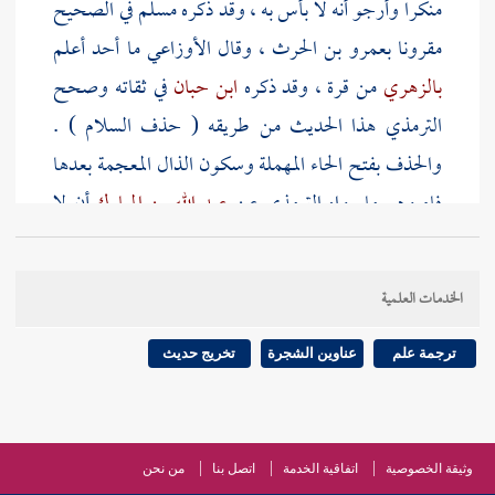
منكرا وأرجو أنه لا بأس به ، وقد ذكره
مسلم
في الصحيح
مقرونا
بعمرو بن الحرث
، وقال
الأوزاعي
ما أحد أعلم
بالزهري
من
قرة
، وقد ذكره
ابن حبان
في ثقاته وصحح
الترمذي
هذا الحديث من طريقه ( حذف السلام ) .
والحذف بفتح الحاء المهملة وسكون الذال المعجمة بعدها
فاء وهو ما رواه
الترمذي
عن
عبد الله بن المبارك
أن لا
يمده مدا يعني يترك الإطالة في لفظه ويسرع فيه . وقال
ابن الأثير
: هو تخفيفه وترك الإطالة فيه ، ويدل عليه
الخدمات العلمية
حديث
النخعي
" التكبير جزم والسلام جزم " فإنه إذا
جزم السلام وقطعه فقد خففه وحذفه . انتهى . قال
ترجمة علم
عناوين الشجرة
تخريج حديث
الترمذي
: وهو الذي يستحبه أهل العلم . قال وروي عن
إبراهيم النخعي
قال : التكبير جزم والسلام جزم . قال
ابن سيد الناس
: قال العلماء يستحب أن
يدرج لفظ
وثيقة الخصوصية
اتفاقية الخدمة
اتصل بنا
من نحن