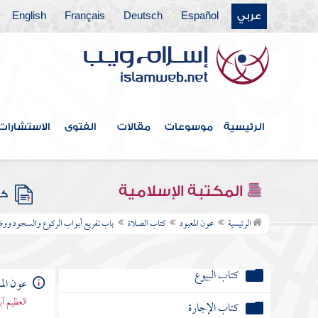
كتاب الجهاد
عربي
Español
Deutsch
Français
English
كتاب الضحايا
كتاب الصيد
كتاب الوصايا
الرئيسية
موسوعات
مقالات
الفتوى
الاستشارات
كتاب الفرائض
كتاب الخراج والإمارة والفيء
المكتبة الإسلامية
كتب
كتاب الجنائز
الرئيسية
عون المعبود
كتاب الصلاة
باب تفريع أبواب الركوع والسجود ووضع
كتاب الأيمان والنذور
كتاب البيوع
عون الم
العظيم آ
كتاب الإجارة