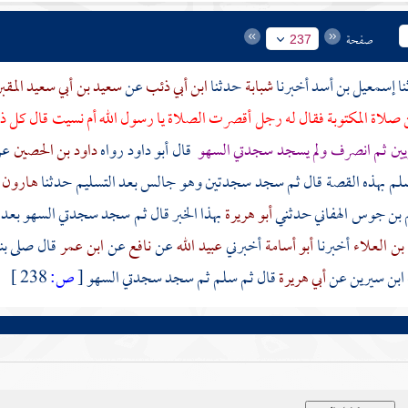
صفحة
237
إسمعيل بن أسد
أخبرنا
شبابة
حدثنا
ابن أبي ذئب
عن
سعيد بن أبي سعيد المق
 صلاة المكتوبة فقال له رجل أقصرت الصلاة يا رسول الله أم نسيت قال كل ذ
يين ثم انصرف ولم يسجد سجدتي السهو
قال أبو داود رواه
داود بن الحصين
ع
وسلم بهذه القصة قال ثم سجد سجدتين وهو جالس بعد التسليم حدثنا
هارون ب
ن جوس الهفاني
حدثني
أبو هريرة
بهذا الخبر قال ثم سجد سجدتي السهو بعد 
بن العلاء
أخبرنا
أبو أسامة
أخبرني
عبيد الله
عن
نافع
عن
ابن عمر
قال صلى بن
ابن سيرين
عن
أبي هريرة
قال ثم سلم ثم سجد سجدتي السهو
[
ص:
238 ]