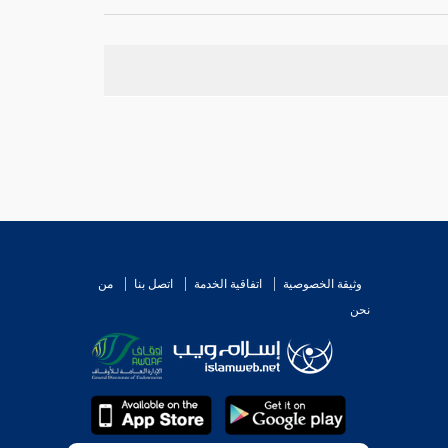
يوم لا يزاد فيها ولا ينقص . قال
أحمد
نحوا من هذا
عن
أبي سفيان
) قال
المنذري
: حديث
أبي سفيان
مولى
ك بن أنس
عن
داود بن الحصين
،
وأبو
[
ص:
239 ]
 فيه مولى
أبي أحمد
ومولى
ابن أبي أحمد
انتهى .
تح الفاء المشددة ثم النون هو اليمامي .
لم - في الركعتين ) قال
المنذري
: وأخرجه
ابن ماجه
.
وثيقة الخصوصية
اتفاقية الخدمة
اتصل بنا
من
نحن