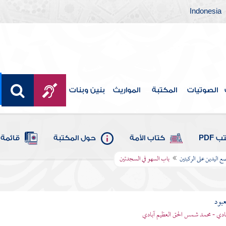
Indonesia
الصوتيات
المكتبة
المواريث
بنين وبنات
 PDF
كتاب الأمة
حول المكتبة
قائمة 
 اليدين على الركبتين
باب السهو في السجدتين
عبود
بادي - محمد شمس الحق العظيم آبادي