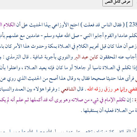
( فقال الناس قد فعلت ) احتج
الأوزاعي
بهذا الحديث على أن
الكلام ا
كلم عامدا والقوم أجابوا النبي - صلى الله عليه وسلم - عامدين مع علمهم بأنه
زعم أن هذا كان قبل تحريم الكلام في الصلاة
بمكة
وحدوث هذا الأمر كان
بال
أجاب عنه المحققون
كابن عبد البر
والنووي
بأجوبة شافية . قال
الترمذي
: و
ذا تكلم في الصلاة ناسيا أو جاهلا أو ما كان فإنه يعيد الصلاة ، واعتلوا بأ
ي
فرأى هذا حديثا صحيحا فقال به وقال هذا أصح من الحديث الذي روي عن ال
يقضي وإنما هو رزق رزقه الله
. قال
الشافعي
: وفرقوا هؤلاء بين العمد والنسي
ة
: إن
تكلم الإمام في شيء من صلاته وهو يرى أنه قد أكملها ثم علم أنه لم يك
ة من الصلاة فعليه أن يستقبلها .
أن الفرائض كانت تزاد وتنقص على عهد رسول الله - صلى الله عليه وسلم - ، و