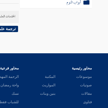
أبواب النوم
وليس هك
الكلام 
الخدمات العلم
أبي أحمد
سفيان
ه
ترجمة علم
( عن
ضم
قال
الم
محاور رئيسية
محاور فرعية
موسوعات
المكتبة
الرحمة المهد
صوتيات
المواريث
واحة رمضان
مقالات
بنين وبنات
نسك
فتاوى
للشباب فقط