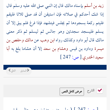
زيد بن أسلم
بإسناد
مالك
قال إن النبي صلى الله عليه وسلم قال
إذا شك أحدكم في صلاته فإن استيقن أن قد صلى ثلاثا فليقم
فليتم ركعة بسجودها ثم يجلس فيتشهد فإذا فرغ فلم يبق إلا أن
يسلم فليسجد سجدتين وهو جالس ثم ليسلم ثم ذكر معنى
مالك
قال أبو داود وكذلك رواه
ابن وهب
عن
مالك
وحفص بن
ميسرة
وداود بن قيس
وهشام بن سعد
إلا أن
هشاما
بلغ به
أبا
سعيد الخدري
[
ص:
247 ]
السابق
التالي
الشرح