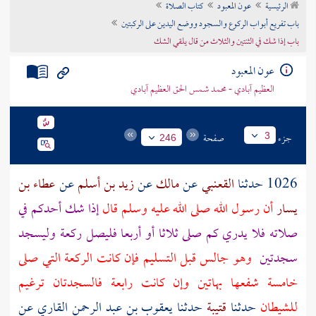
الرئيسية
عون المعبود
كتاب الصلاة
تراجم الأعلام
باب تفريع أبواب الركوع والسجود ووضع اليدين على الركبتين
باب إذا شك في الثنتين والثلاث من قال يلقي الشك
عون المعبود
العظيم آبادي - محمد شمس الحق العظيم آبادي
جزء
صفحة
3
246
1026 حدثنا
القعنبي
عن
مالك
عن
زيد بن أسلم
عن
عطاء بن
يسار
أن رسول الله صلى الله عليه وسلم قال
إذا شك أحدكم في
صلاته فلا يدري كم صلى ثلاثا أو أربعا فليصل ركعة وليسجد
سجدتين
وهو جالس قبل التسليم فإن كانت الركعة التي صلى
خامسة شفعها بهاتين وإن كانت رابعة فالسجدتان ترغيم
للشيطان
حدثنا
قتيبة
حدثنا
يعقوب بن عبد الرحمن القاري
عن