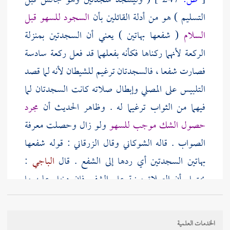
[
ص:
247 ]
( وليسجد سجدتين وهو جالس قبل
التسليم ) هو من أدلة القائلين بأن
السجود للسهو قبل
السلام
( شفعها بهاتين ) يعني أن السجدتين بمنزلة
الركعة لأنهما ركناها فكأنه بفعلهما قد فعل ركعة سادسة
فصارت شفعا ، فالسجدتان ترغيم للشيطان لأنه لما قصد
التلبيس على المصلي وإبطال صلاته كانت السجدتان لما
فيهما من الثواب ترغيما له . وظاهر الحديث أن
مجرد
حصول الشك موجب للسهو
ولو زال وحصلت معرفة
الصواب . قاله
الشوكاني
وقال
الزرقاني
: قوله شفعها
بهاتين السجدتين أي ردها إلى الشفع . قال
الباجي
:
يحتمل أن الصلاة مبنية على الشفع فإن دخل عليه ما
يوترها من زيادة وجب إصلاح ذلك بما يشفعها ( وإن
كانت رابعة فالسجدتان ترغيم ) أي إغاظة وإذلال (
الخدمات العلمية