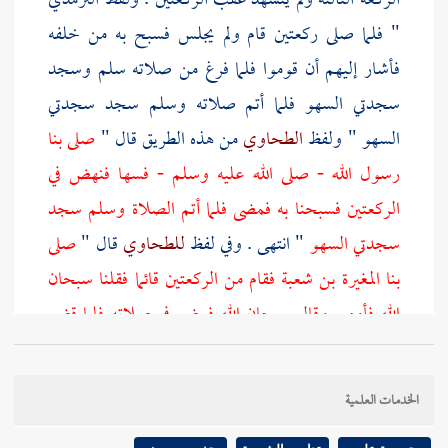
الركعة الثالثة ولم يتشهد عقب الركعتين . ولفظ
الترمذي
" فلما صلى ركعتين قام ولم يجلس فسبح به من خلفه
فأشار إليهم أن قوموا فلما فرغ من صلاته سلم وسجد
سجدتي السهو فلما أتم صلاته وسلم سجد سجدتي
السهو " ولفظ
الطحاوي
من هذه الطريق قال "
صلى بنا
رسول الله - صلى الله عليه وسلم - فسها فنهض في
الركعتين فسبحنا به فمضى فلما أتم الصلاة وسلم سجد
سجدتي السهو
" انتهى . وفي لفظ
للطحاوي
قال "
صلى
بنا
المغيرة بن شعبة
فقام من الركعتين قائما فقلنا سبحان
الله فأومى وقال سبحان الله فمضى في صلاته فلما قضى
صلاته سجد سجدتين وهو جالس ثم قال : صلى بنا
رسول الله - صلى الله عليه وسلم - فاستوى قائما من
الخدمات العلمية
جلوسه ، فمضى في صلاته فلما قضى صلاته سجد