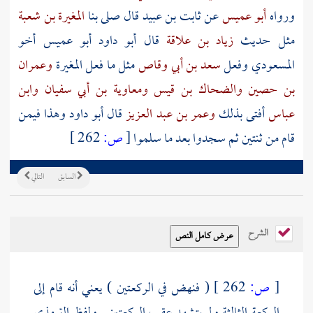
ورواه
أبو عميس
عن
ثابت بن عبيد
قال صلى بنا
المغيرة بن شعبة
مثل حديث
زياد بن علاقة
قال أبو داود
أبو عميس
أخو
المسعودي
وفعل
سعد بن أبي وقاص
مثل ما فعل
المغيرة
وعمران
بن حصين
والضحاك بن قيس
ومعاوية بن أبي سفيان
وابن
عباس
أفتى بذلك
وعمر بن عبد العزيز
قال أبو داود وهذا فيمن
قام من ثنتين ثم سجدوا بعد ما سلموا
[
ص:
262 ]
السابق
التالي
الشرح
[
ص:
262 ]
( فنهض في الركعتين ) يعني أنه قام إلى