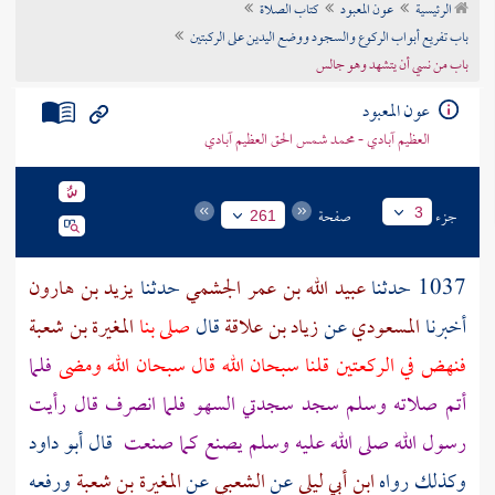
الرئيسية
عون المعبود
كتاب الصلاة
تراجم الأعلام
باب تفريع أبواب الركوع والسجود ووضع اليدين على الركبتين
باب من نسي أن يتشهد وهو جالس
عون المعبود
العظيم آبادي - محمد شمس الحق العظيم آبادي
جزء
صفحة
3
261
1037 حدثنا
عبيد الله بن عمر الجشمي
حدثنا
يزيد بن هارون
أخبرنا
المسعودي
عن
زياد بن علاقة
قال
صلى بنا
المغيرة بن شعبة
فنهض في الركعتين قلنا سبحان الله قال سبحان الله ومضى
فلما
أتم صلاته وسلم سجد سجدتي السهو فلما انصرف قال رأيت
رسول الله صلى الله عليه وسلم يصنع كما صنعت
قال أبو داود
وكذلك رواه
ابن أبي ليلى
عن
الشعبي
عن
المغيرة بن شعبة
ورفعه