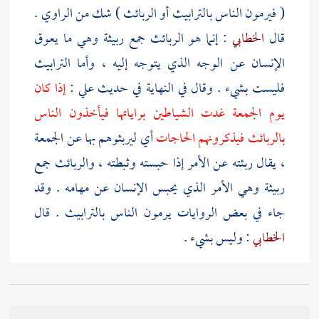
( فيرمون الناس بالترابيث أو الربائث ) شك من الراوي .
قال
الخطابي
: إنما هو الربائث جمع ربيثة وهي ما يعوق
الإنسان عن الوجه الذي يتوجه إليه ، وأما الترابيث
فليست بشيء . وقال في النهاية في حديث
علي
:
إذا كان
يوم الجمعة غدت الشياطين براياتها فيأخذون الناس
بالربائث فيذكرونهم الحاجات
أي ليربثوهم بها عن الجمعة
، يقال ربثته عن الأمر إذا حبسته وثبطته ، والربائث جمع
ربيثة وهي الأمر الذي يحبس الإنسان عن مهامه . وقد
جاء في بعض الروايات يرمون الناس بالترابيث . قال
الخطابي
: وليس بشيء .
قلت : يجوز إن صحت الرواية أن يكون جمع تربيثة وهي
المرة الواحدة من التربيث ، تقول : ربثته وهما قولان