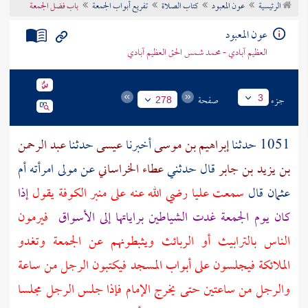
الرئيسية
عون المعبود
كتاب الصلاة
تفريع أبواب الجمعة
باب فضل الجمعة
تراجم الأعلام
عون المعبود
العظيم آبادي - محمد شمس الحق العظيم آبادي
جزء
صفحة
3
278
1051 حدثنا
إبراهيم بن موسى
أخبرنا
عيسى
حدثنا
عبد الرحمن
بن يزيد بن جابر
قال حدثني
عطاء الخراساني
عن
مولى امرأته أم
عثمان
قال
سمعت
عليا
رضي الله عنه على منبر
الكوفة
يقول
إذا
كان يوم الجمعة غدت الشياطين براياتها إلى الأسواق
فيرمون
الناس بالترابيث أو الربائث ويثبطونهم عن الجمعة وتغدو
الملائكة فيجلسون على أبواب المسجد فيكتبون الرجل من ساعة
والرجل من ساعتين حتى يخرج الإمام فإذا جلس الرجل مجلسا