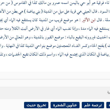
تاء فوقية هو أبو حي
باليمن
اسمه
عمرو بن مالك
كذا في القاموس ( من
حرة
السود . قال
العيني
هي قرية على ميل من
المدينة
(
بني بياضة
) هي بطن من
الأن
لة . قال
ابن الأثير
: هو موضع قريب من
المدينة
كان يستنقع فيه الماء أي ي
ستنقع فيه الماء مدة ، وإذا نضب الماء أي غار في الأرض أنبت الكلأ ومنه 
لحديث فيروونه البقيع بالباء : موضع القبور
بالمدينة
، وهو المعالي من الأرض
ت
) بفتح الخاء وكسر الضاد المعجمتين موضع بنواحي
المدينة
كذا في النهاية . وا
 بياضة
في المكان الذي يجتمع فيه الماء ، واسم ذلك المكان
نقيع الخضمات
، وتل
طابي
: وفي الحديث من الفقه أن
الجمعة جوازها في القرى كجوازه في المدن وا
دل به
الشافعي
على أن الجمعة لا تجوز بأقل من أربعين رجلا أحرارا مقيمين ،
ية
يع أوصافها معتبرة فيها ، لأن ذلك بيان لمجمل واجب وبيان المجمل الواج
 في الجمعة
، وإليه ذهب
أحمد
وإسحاق .
إلا أن
عمر
قد اشترط مع عدد الأربعين
ترجمة علم
عناوين الشجرة
تخريج حديث