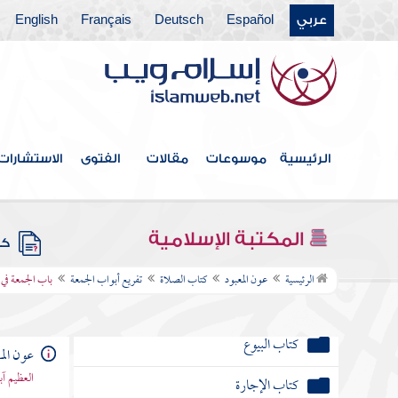
كتاب الجهاد
عربي
Español
Deutsch
Français
English
كتاب الضحايا
كتاب الصيد
كتاب الوصايا
الرئيسية
موسوعات
مقالات
الفتوى
الاستشارات
كتاب الفرائض
كتاب الخراج والإمارة والفيء
المكتبة الإسلامية
كتب
كتاب الجنائز
الرئيسية
عون المعبود
كتاب الصلاة
تفريع أبواب الجمعة
باب الجمعة في 
كتاب الأيمان والنذور
كتاب البيوع
عون الم
العظيم آ
كتاب الإجارة