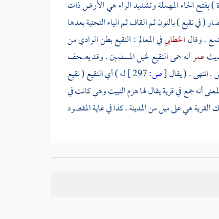
) بفتح الحاء المهملة وتشديد الراء هي الأرض ذات
صار
( في
نقيع
) بالنون ثم القاف ثم الياء التحتية بعدها
جتمع . وقال
الخطابي
في المعالم : النقيع بطن الوادي من
حديث
عمر
أنه حمى النقيع لخيل المسلمين . وقد يصحف
 . انتهى . ( يقال
[
ص:
297 ]
له ) أي
النقيع
(
نقيع
لمعنى أنه جمع في قرية يقال لها
هزم النبيت
وهي كانت في
ك القرية هي على ميل من
المدينة
. كذا في غاية المقصود
لأمصار
، لأن
حرة
بني بياضة
يقال على ميل من
المدينة
.
 وذلك أن هذه الجمعة كانت أول ما شرع من الجمعات ،
ب واجب . وقد روي عن
عمر بن عبد العزيز
اشتراط عدد
 أن يكون فيها وال ، وليس الوالي من شرط
الشافعي
.