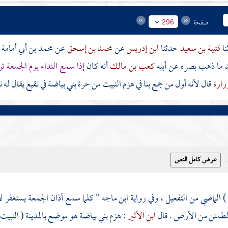
صفحة
296
قتيبة بن سعيد
حدثنا
ابن إدريس
عن
محمد بن إسحق
عن
محمد بن أبي أمام
عد ما ذهب بصره عن أبيه
كعب بن مالك
أنه كان
إذا سمع النداء يوم الجمعة 
رارة
قال لأنه أول من جمع بنا في
هزم النبيت
من
حرة
بني بياضة
في نقيع يقال له
ن
 الماضي من التفعيل ، وفي رواية
ابن ماجه
" كلما سمع أذان الجمعة يستغفر
لأ
لمطمئن من الأرض . قال
ابن الأثير
:
هزم
بني بياضة
هو موضع
بالمدينة
(
النبيت