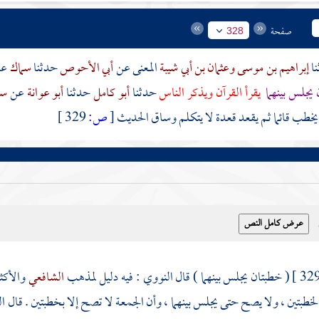
صفحة
328
إبراهيم بن موسى
وعثمان بن أبي شيبة
المعنى عن
أبي الأحوص
حدثنا
سماك
ع
يجلس بينهما
يقرأ القرآن ويذكر الناس
حدثنا
أبو كامل
حدثنا
أبو عوانة
عن
سم
خطب قائما ثم يقعد قعدة لا يتكلم وساق الحديث
[
ص:
329 ]
( خطبتان يجلس بينهما ) قال
النووي
: فيه دليل لمذهب
الشافعي
والأكث
 الخطبتين ، ولا يصح حتى يجلس بينهما ، وأن الجمعة لا تصح إلا بخطبتين . قال
ا