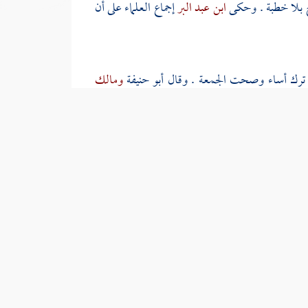
 بلا خطبة . وحكى
ابن عبد البر
إجماع العلماء على أن
ترك أساء وصحت الجمعة . وقال
أبو حنيفة
ومالك
فرض وشرط لصحة الخطبة . قال
الطحاوي
: لم يقل هذا
قوله - صلى الله عليه وسلم -
صلوا كما رأيتموني
انتهى
شكل
ابن المنذر
إيجاب الجلوس بين الخطبتين . وقال : إن
الجلوس الأول قبل الخطبة الأولى ، ولو وجب لم يدل
. قال
الشافعي
: لا يصح الخطبتان إلا بحمد الله تعالى