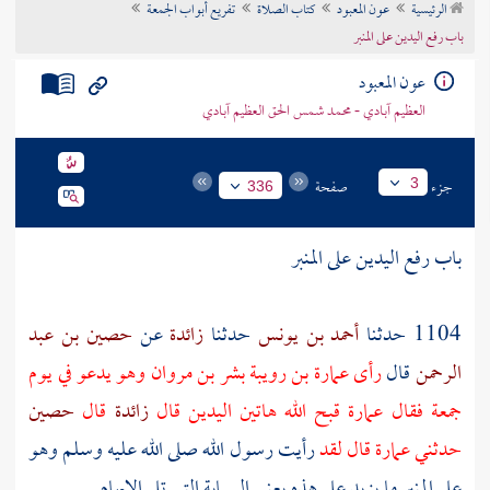
الرئيسية
عون المعبود
كتاب الصلاة
تفريع أبواب الجمعة
تراجم الأعلام
باب رفع اليدين على المنبر
عون المعبود
العظيم آبادي - محمد شمس الحق العظيم آبادي
جزء
صفحة
3
336
باب رفع اليدين على المنبر
1104 حدثنا
أحمد بن يونس
حدثنا
زائدة
عن
حصين بن عبد
الرحمن
قال
رأى
عمارة بن رويبة
بشر بن مروان
وهو يدعو في يوم
جمعة فقال
عمارة
قبح الله هاتين اليدين قال
زائدة
قال
حصين
حدثني
عمارة
قال لقد
رأيت رسول الله صلى الله عليه وسلم وهو
على المنبر ما يزيد على هذه يعني السبابة التي تلي الإبهام