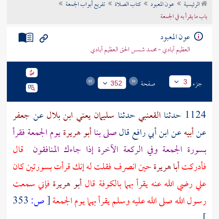
الرئيسية
عون المعبود
كتاب الصلاة
تفريع أبواب الجمعة
تراجم الأعلام
باب ما يقرأ به في الجمعة
عون المعبود
العظيم آبادي - محمد شمس الحق العظيم آبادي
جزء
صفحة
3
352
1124 حدثنا
القعنبي
حدثنا
سليمان يعني ابن بلال
عن
جعفر
عن
أبيه
عن
ابن أبي رافع
قال
صلى بنا
أبو هريرة
يوم الجمعة فقرأ
بسورة الجمعة وفي الركعة الآخرة إذا جاءك المنافقون
قال
فأدركت
أبا هريرة
حين انصرف فقلت له إنك قرأت بسورتين كان
علي
رضي الله عنه يقرأ بهما
بالكوفة
قال
أبو هريرة
فإني سمعت
رسول الله صلى الله عليه وسلم يقرأ بهما يوم الجمعة
[
ص:
353
]