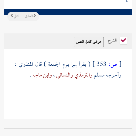
السابق
التالي
الشرح
[
ص:
353 ]
( يقرأ بهما يوم الجمعة ) قال
المنذري
:
وأخرجه
مسلم
والترمذي
والنسائي
،
وابن ماجه
.