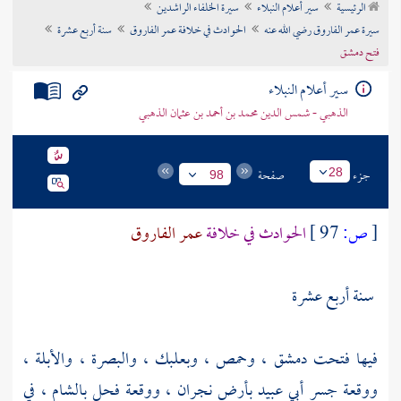
الرئيسية
سير أعلام النبلاء
سيرة الخلفاء الراشدين
تراجم الأعلام
سيرة عمر الفاروق رضي الله عنه
الحوادث في خلافة عمر الفاروق
سنة أربع عشرة
فتح دمشق
سير أعلام النبلاء
الذهبي - شمس الدين محمد بن أحمد بن عثمان الذهبي
جزء
صفحة
28
98
[
ص:
97 ]
الحوادث في خلافة
عمر الفاروق
سنة أربع عشرة
فيها فتحت
دمشق
،
وحمص
،
وبعلبك
،
والبصرة
،
والأبلة
،
ووقعة
جسر
أبي عبيد
بأرض
نجران
، ووقعة فحل
بالشام
، في