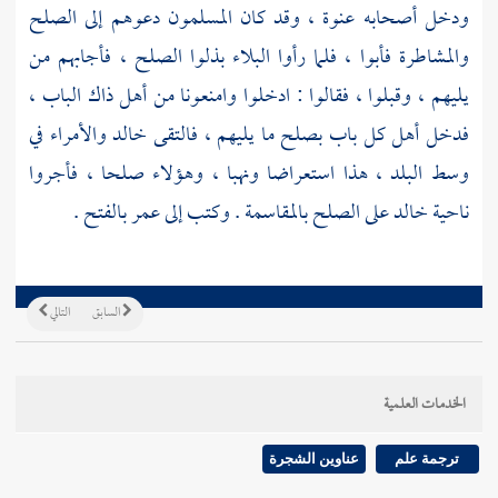
ودخل أصحابه عنوة ، وقد كان المسلمون دعوهم إلى الصلح
والمشاطرة فأبوا ، فلما رأوا البلاء بذلوا الصلح ، فأجابهم من
يليهم ، وقبلوا ، فقالوا : ادخلوا وامنعونا من أهل ذاك الباب ،
فدخل أهل كل باب بصلح ما يليهم ، فالتقى
خالد
والأمراء في
وسط البلد ، هذا استعراضا ونهبا ، وهؤلاء صلحا ، فأجروا
ناحية
خالد
على الصلح بالمقاسمة . وكتب إلى
عمر
بالفتح .
السابق
التالي
الخدمات العلمية
ترجمة علم
عناوين الشجرة