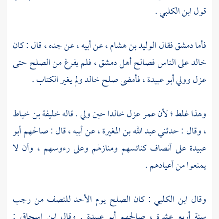
قول
ابن الكلبي
.
فأما
دمشق
فقال
الوليد بن هشام
، عن أبيه ، عن جده ، قال : كان
خالد
على الناس فصالح
أهل
دمشق
، فلم يفرغ من الصلح حتى
عزل وولي
أبو عبيدة
، فأمضى صلح
خالد
ولم يغير الكتاب .
وهذا غلط ؛ لأن
عمر
عزل
خالدا
حين ولي . قاله
خليفة بن خياط
، وقال : حدثني
عبد الله بن المغيرة
، عن أبيه ، قال : صالحهم
أبو
عبيدة
على أنصاف كنائسهم ومنازلهم وعلى رءوسهم ، وأن لا
يمنعوا من أعيادهم .
وقال
ابن الكلبي
: كان الصلح يوم الأحد للنصف من رجب
سنة أربع عشرة ، صالحهم
أبو عبيدة
. وقال
ابن إسحاق
: