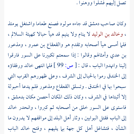
تصل إليهم فشلوا ووهنوا .
وكان صاحب
دمشق
قد جاءه مولود فصنع طعاما واشتغل يومئذ
،
وخالد بن الوليد
لا ينام ولا ينيم قد هيأ حبالا كهيئة السلالم ،
فلما أمسى هيأ أصحابه وتقدم هو
والقعقاع بن عمرو
،
ومذعور
بن عدي
وأمثالهم وقالوا : إذا سمعتم تكبيرنا على السور فارقوا
إلينا وانهدوا الباب ، قال :
[
ص:
99 ]
فلما انتهى
خالد
ورفقاؤه
إلى الخندق رموا بالحبال إلى الشرف ، وعلى ظهورهم القرب التي
سبحوا بها في الخندق . وتسلق
القعقاع
ومذعور
فلم يدعا أحبولة
إلا أثبتاها في الشرف ، وكان ذلك المكان أحصن مكان
بدمشق
،
فاستوى على السور خلق من أصحابه ثم كبروا ، وانحدر
خالد
إلى الباب فقتل البوابين ، وثار أهل البلد إلى مواقفهم لا يدرون ما
الشأن ، فتشاغل أهل كل جهة بما يليهم ، وفتح خالد الباب