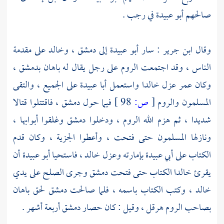
صالحهم
أبو عبيدة
في رجب .
وقال
ابن جرير :
سار
أبو عبيدة
إلى
دمشق
،
وخالد
على مقدمة
الناس ، وقد اجتمعت
الروم
على رجل يقال له
باهان
بدمشق
،
وكان
عمر
عزل
خالدا
واستعمل
أبا عبيدة
على الجميع ، والتقى
المسلمون
والروم
[
ص:
98 ]
فيما حول
دمشق
، فاقتتلوا قتالا
شديدا ، ثم هزم الله
الروم
، ودخلوا
دمشق
وغلقوا أبوابها ،
ونازلها المسلمون حتى فتحت ، وأعطوا الجزية ، وكان قدم
الكتاب على
أبي عبيدة
بإمارته وعزل
خالد
، فاستحيا
أبو عبيدة
أن
يقرئ
خالدا
الكتاب حتى فتحت
دمشق
وجرى الصلح على يدي
خالد
، وكتب الكتاب باسمه ، فلما صالحت
دمشق
لحق
باهان
بصاحب
الروم
هرقل
، وقيل : كان حصار
دمشق
أربعة أشهر .