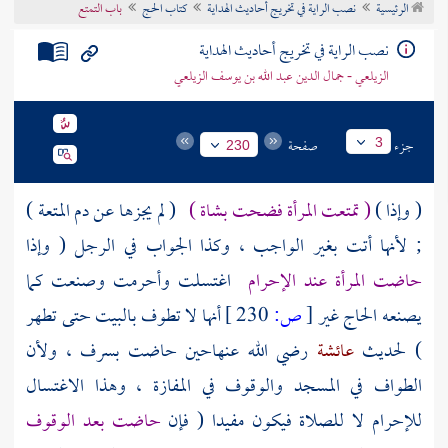
الرئيسية
نصب الراية في تخريج أحاديث الهداية
كتاب الحج
باب التمتع
تراجم الأعلام
نصب الراية في تخريج أحاديث الهداية
الزيلعي - جمال الدين عبد الله بن يوسف الزيلعي
جزء
صفحة
3
230
( وإذا )
( تمتعت المرأة فضحت بشاة )
( لم يجزها عن دم المتعة )
; لأنها أتت بغير الواجب ، وكذا الجواب في الرجل ( وإذا
حاضت المرأة عند الإحرام
اغتسلت وأحرمت وصنعت كما
يصنعه الحاج غير
[
ص:
230 ]
أنها لا تطوف بالبيت حتى تطهر
) لحديث
عائشة
رضي الله عنهاحين حاضت
بسرف
، ولأن
الطواف في المسجد والوقوف في المفازة ، وهذا الاغتسال
للإحرام لا للصلاة فيكون مفيدا ( فإن
حاضت بعد الوقوف