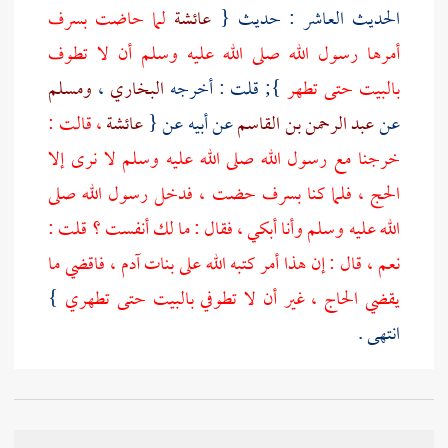
الحديث العاشر : حديث {
عائشة
لما حاضت
بسرف
أمرها رسول الله صلى الله عليه وسلم أن لا تطوف
بالبيت
حتى تطهر
}; قلت : أخرجه
البخاري
،
ومسلم
عن
عبد الرحمن بن القاسم
عن أبيه عن {
عائشة
، قالت :
خرجنا مع رسول الله صلى الله عليه وسلم لا نرى إلا
الحج ، فلما كنا
بسرف
حضت ، فدخل رسول الله صلى
الله عليه وسلم وأنا أبكي ، فقال : ما لك أنفست ؟ قلت :
نعم ، قال : إن هذا أمر كتبه الله على بنات آدم ، فاقضي ما
يقضي الحاج ، غير أن لا تطوفي
بالبيت
حتى تطهري
}
انتهى .
وفي لفظ
لمسلم
: حتى تغتسلي . أخرجه
البخاري
في "
الحيض " ، وفي " الضحايا " ; وأخرجا أيضا عن {
جابر