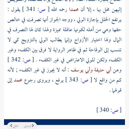
إليهن مخل بها ، إلا أن
محمدا
رحمه الله
[
ص:
341 ]
يقول :
يرتفع الخلل بإجازة الولي ، ووجه الجواز أنها تصرفت في خالص
حقها وهي من أهله لكونها عاقلة مميزة ولهذا كان لها التصرف في
المال ولها اختيار الأزواج وإنما يطالب الولي بالتزويج كي لا
تنسب إلى الوقاحة ثم في ظاهر الرواية لا فرق بين الكفء وغير
الكفء ولكن للولي الاعتراض في غير الكفء .
[
ص:
342 ]
وعن
أبي حنيفة
وأبي يوسف
: أنه لا يجوز في غير الكفء ; لأنه
كم من واقع لا
[
ص:
343 ]
يرفع ، ويروى رجوع
محمد
إلى
قولهما .
[
ص:
340 ]
السابق
التالي