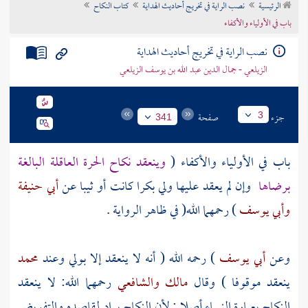
الرئيسية
نصب الراية في تخريج أحاديث الهداية
كتاب النكاح
تراجم الأعلام
باب في الأولياء والأكفاء
نصب الراية في تخريج أحاديث الهداية
الزيلعي - جمال الدين عبد الله بن يوسف الزيلعي
جزء
صفحة
3
341
باب في الأولياء والأكفاء (
وينعقد نكاح الحرة العاقلة البالغة
برضاها
وإن لم يعقد عليها ولي بكرا كانت أو ثيبا عن
أبي حنيفة
وأبي يوسف
) رحمهما الله( في ظاهر الرواية .
وعن
أبي يوسف
) رحمه الله ( أنه لا ينعقد إلا بولي وعند
محمد
ينعقد موقوفا ) وقال
مالك
والشافعي
رحمهما الله: لا ينعقد
النكاح بعبارة النساء أصلا ; لأن النكاح يراد لمقاصده والتفويض