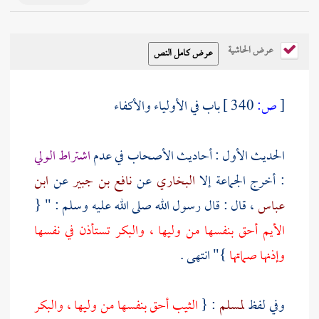
عرض الحاشية
[
ص:
340 ]
باب في الأولياء والأكفاء
الحديث الأول : أحاديث الأصحاب في عدم
اشتراط الولي
: أخرج الجماعة إلا
البخاري
عن
نافع بن جبير
عن
ابن
عباس
، قال : قال رسول الله صلى الله عليه وسلم : " {
الأيم أحق بنفسها من وليها ، والبكر تستأذن في نفسها
وإذنها صماتها
}" انتهى .
وفي لفظ
لمسلم
: {
الثيب أحق بنفسها من وليها ، والبكر