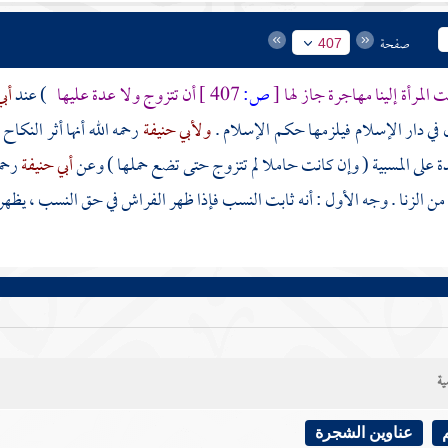
صفحة
407
المرأة إلينا مهاجرة جاز لها
[
ص:
407 ]
أن تتزوج ولا عدة عليها
) عند
أب
في دار الإسلام فيلزمها حكم الإسلام .
ولأبي حنيفة
رحمه الله أنها أثر النكا
ة على المسبية ( وإن كانت حاملا لم تتزوج حتى تضع حملها ) وعن
أبي حنيفة
رحم
ى من الزنا . وجه الأول : أنه ثابت النسب فإذا ظهر الفراش في حق النسب ، يظهر 
ية
عناوين الشجرة