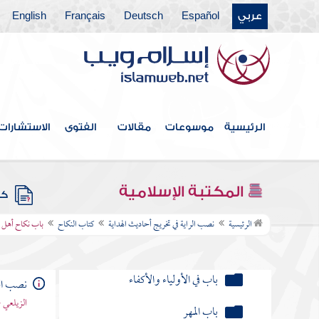
كتاب الصلاة
عربي
Español
Deutsch
Français
English
باب الجنائز
باب الصلاة في الكعبة
كتاب الزكاة
الرئيسية
موسوعات
مقالات
الفتوى
الاستشارات
كتاب الصيام
كتاب الحج
المكتبة الإسلامية
كتب
كتاب النكاح
الرئيسية
نصب الراية في تخريج أحاديث الهداية
كتاب النكاح
باب نكاح أهل 
فصل في بيان المحرمات
باب في الأولياء والأكفاء
نصب الر
الزيلعي 
باب المهر