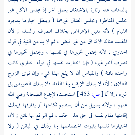
بالذهاب عنه وتارة بالاشتغال بعمل آخر إذ مجلس الأكل غير
مجلس المناظرة ومجلس القتال غيرهما ( ويبطل خيارها بمجرد
القيام ) لأنه دليل الإعراض بخلاف الصرف والسلم ; لأن
المفسد هناك الافتراق من غير قبض ، ثم لا بد من النية في قوله
اختاري ; لأنه يحتمل تخييرها في نفسها ، ويحتمل تخييرها في
تصرف آخر غيره ( فإن اختارت نفسها في قوله اختاري كانت
واحدة بائنة ) والقياس أن لا يقع بهذا شيء وإن نوى الزوج
الطلاق ; لأنه لا يملك الإيقاع بهذا اللفظ فلا يملك التفويض إلى
غيره ، إلا أنا
[
ص:
453 ]
استحسناه لإجماع الصحابة رضي الله
عنهم ، ولأنه بسبيل من أن يستديم نكاحها أو يفارقها فيملك
إقامتها مقام نفسه في حق هذا الحكم ، ثم الواقع بها بائن ; لأن
اختيارها نفسها بثبوت اختصاصها بها وذلك في البائن ( ولا