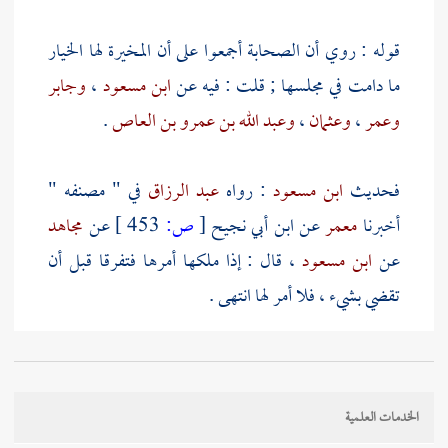
قوله : روي أن الصحابة أجمعوا على أن المخيرة لها الخيار
ما دامت في مجلسها ; قلت : فيه عن
ابن مسعود
،
وجابر
وعمر
،
وعثمان
،
وعبد الله بن عمرو بن العاص
.
فحديث
ابن مسعود
: رواه
عبد الرزاق
في " مصنفه "
أخبرنا
معمر
عن
ابن أبي نجيح
[
ص:
453 ]
عن
مجاهد
عن
ابن مسعود
، قال : إذا ملكها أمرها فتفرقا قبل أن
تقضي بشيء ، فلا أمر لها انتهى .
ومن طريق
عبد الرزاق
رواه
الطبراني
في " معجمه " ، قال
البيهقي
: فيه انقطاع بين
مجاهد
،
وابن مسعود
.
الخدمات العلمية