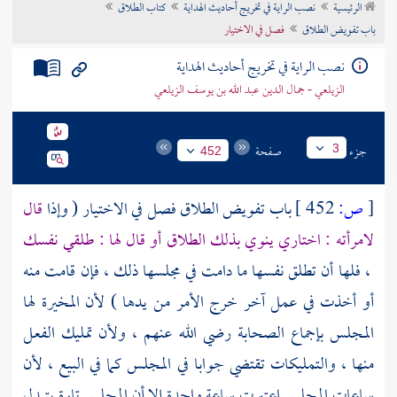
الرئيسية
نصب الراية في تخريج أحاديث الهداية
كتاب الطلاق
تراجم الأعلام
باب تفويض الطلاق
فصل في الاختيار
نصب الراية في تخريج أحاديث الهداية
الزيلعي - جمال الدين عبد الله بن يوسف الزيلعي
جزء
صفحة
3
452
[
ص:
452 ]
باب تفويض الطلاق فصل في الاختيار ( وإذا
قال
لامرأته : اختاري ينوي بذلك الطلاق أو قال لها : طلقي نفسك
، فلها أن تطلق نفسها ما دامت في مجلسها ذلك ، فإن قامت منه
أو أخذت في عمل آخر خرج الأمر من يدها ) لأن المخيرة لها
المجلس بإجماع الصحابة رضي الله عنهم ، ولأن تمليك الفعل
منها ، والتمليكات تقتضي جوابا في المجلس كما في البيع ، لأن
ساعات المجلس اعتبرت ساعة واحدة إلا أن المجلس تارة يتبدل