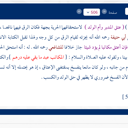
صفحة
506
 )
( عتق المدبر وأم الولد )
لاستحقاقهما الحرية بجهة فكان الرق فيهما ناقصا ،
أبي حنيفة
رحمه الله أنه يجزئه لقيام الرق من كل وجه ولهذا تقبل الكتابة الان
فإن أعتق مكاتبا لم يؤد شيئا
جاز خلافا
للشافعي
رحمه الله . له : أنه استحق الح
بينا ، ولقوله عليه الصلاة والسلام : {
المكاتب عبد ما بقي عليه درهم
}والكتا
من جانبه ، ولو كان مانعا ينفسخ بمقتضى الإعتاق ، إذ هو يحتمله إلا أنه ت
; لأن الفسخ ضروري لا يظهر في حق الولد والكسب .