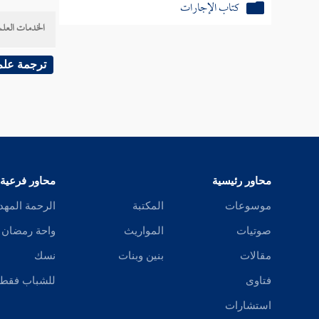
كتاب المكاتب
الخدمات العلم
كتاب الولاء
ترجمة علم
كتاب الإكراه
كتاب الحجر
كتاب المأذون
محاور رئيسية
محاور فرعية
كتاب الغصب
موسوعات
المكتبة
الرحمة المهد
كتاب الشفعة
صوتيات
المواريث
واحة رمضان
كتاب القسمة
مقالات
بنين وبنات
نسك
كتاب المزارعة
فتاوى
للشباب فقط
استشارات
كتاب المساقاة