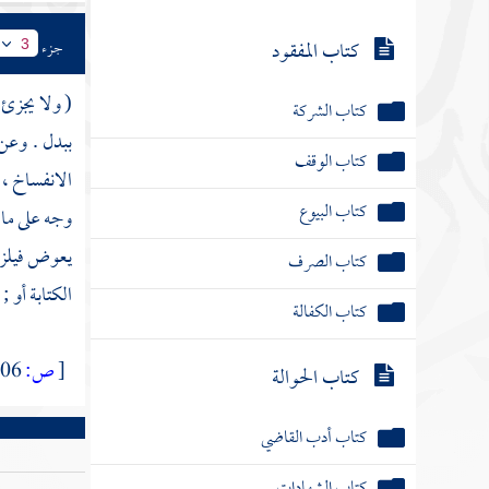
كتاب المفقود
جزء
3
كتاب الشركة
( ولا يجزئ
كتاب الوقف
ببدل . وعن
الانفساخ ،
كتاب البيوع
وجه على ما 
كتاب الصرف
يعوض فيلزم 
كتاب الكفالة
الكتابة أو 
كتاب الحوالة
[
ص:
506 ]
كتاب أدب القاضي
كتاب الشهادات