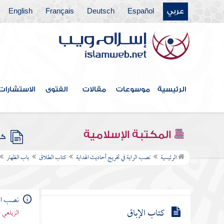
باب النفقة
عربي
Español
Deutsch
Français
English
كتاب العتاق
كتاب الأيمان
كتاب الحدود
الرئيسية
موسوعات
مقالات
الفتوى
الاستشارات
كتاب السرقة
كتاب السير
المكتبة الإسلامية
كتب
كتاب اللقيط
الرئيسية
نصب الراية في تخريج أحاديث الهداية
كتاب الطلاق
باب الظهار
كتاب اللقطة
كتاب الإباق
نصب الر
الزيلعي 