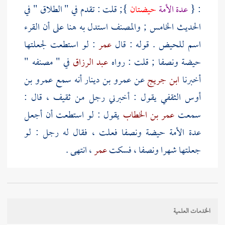
: {
عدة الأمة
حيضتان
}; قلت : تقدم في " الطلاق " في
الحديث الخامس ;
والمصنف
استدل به هنا على أن القرء
اسم للحيض . قوله : قال
عمر
: لو استطعت لجعلتها
حيضة ونصفا ; قلت : رواه
عبد الرزاق
في " مصنفه "
أخبرنا
ابن جريج
عن
عمرو بن دينار
أنه سمع
عمرو بن
أوس الثقفي
يقول : أخبرني رجل من
ثقيف
، قال :
سمعت
عمر بن الخطاب
يقول : لو استطعت أن أجعل
عدة الأمة حيضة ونصفا فعلت ، فقال له رجل : لو
جعلتها شهرا ونصفا ، فسكت
عمر
، انتهى .
ورواه
الشافعي
في " مسنده " ،
وابن أبي شيبة
في " مصنفه
" حدثنا
سفيان بن عيينة
[
ص:
525 ]
عن
عمرو بن
الخدمات العلمية
دينار
به ، ومن طريق
الشافعي
رواه
البيهقي
في كتاب "