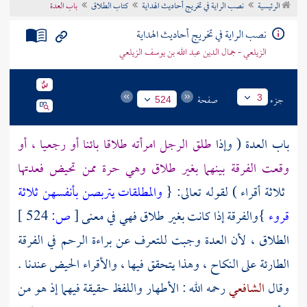
الرئيسية
نصب الراية في تخريج أحاديث الهداية
كتاب الطلاق
باب العدة
تراجم الأعلام
نصب الراية في تخريج أحاديث الهداية
الزيلعي - جمال الدين عبد الله بن يوسف الزيلعي
جزء
صفحة
3
524
باب العدة ( وإذا
طلق الرجل امرأته طلاقا بائنا أو رجعيا ، أو
وقعت الفرقة بينهما بغير طلاق وهي حرة ممن تحيض فعدتها
ثلاثة أقراء ) لقوله تعالى: {
والمطلقات يتربصن بأنفسهن ثلاثة
قروء
}والفرقة إذا كانت بغير طلاق فهي في معنى
[
ص:
524 ]
الطلاق ، لأن العدة وجبت للتعرف عن براءة الرحم في الفرقة
الطارئة على النكاح ، وهذا يتحقق فيها ، والأقراء الحيض عندنا .
وقال
الشافعي
رحمه الله : الأطهار واللفظ حقيقة فيهما إذ هو من