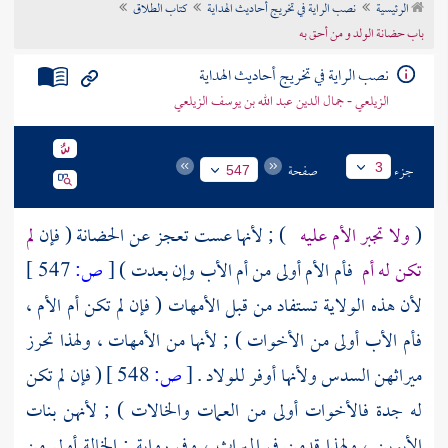
الرئيسية
نصب الراية في تخريج أحاديث الهداية
كتاب الطلاق
تراجم الأعلام
باب حضانة الولد و من أحق به
نصب الراية في تخريج أحاديث الهداية
الزيلعي - جمال الدين عبد الله بن يوسف الزيلعي
جزء
صفحة
3
547
(
ولا تجبر الأم عليه
) ; لأنها عست تعجز عن الحضانة ( فإن
لم
تكن له أم
فأم الأم أولى من أم الأب وإن بعدت )
[
ص:
547 ]
لأن هذه الولاية تستفاد من قبل الأمهات ( فإن لم تكن أم الأم ،
فأم الأب أولى من الأخوات ) ; لأنها من الأمهات ، ولهذا تحرز
ميراثهن السدس ولأنها أوفر للولاد .
[
ص:
548 ]
( فإن لم تكن
له جدة فالأخوات أولى من العمات والخالات ) ; لأنهن بنات
الأبوين ، ولهذا قدمن في الميراث ، وفي رواية : الخالة أولى من