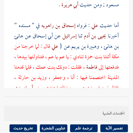
مسعود
; ومن حديث
أبي هريرة
.
أما حديث
علي
: فرواه
إسحاق بن راهويه
في " مسنده "
أخبرنا
يحيى بن آدم
ثنا
إسرائيل
عن
أبي إسحاق
عن
هانئ
بن هانئ
،
وهبيرة بن يريم
عن {
علي
قال : لما خرجنا من
مكة
أتتنا
بنت حمزة
تنادي : يا عم يا عم ، فتناولتها بيدها ،
فدفعتها إلى
فاطمة
، فقلت : دونك بنت عمك ، فلما قدمنا
المدينة
اختصمنا فيها : أنا ،
وجعفر
،
وزيد بن حارثة
،
فقال :
جعفر
بنت عمي ، وخالتها عندي يعني
أسماء بنت
عميس
وقال
زيد
: بنت أخي ، وقلت : أنا أخذتها ، وهي
ابنة عمي ، فقال رسول الله صلى الله عليه وسلم : أما
الخدمات العلمية
أنت يا
جعفر
فأشبهت خلقي وخلقي ، وأما أنت يا
علي
،
فمني وأنا منك ، وأما أنت يا
زيد
، فأخونا ومولانا ،
تفسير الآية
ترجمة علم
عناوين الشجرة
تخريج حديث