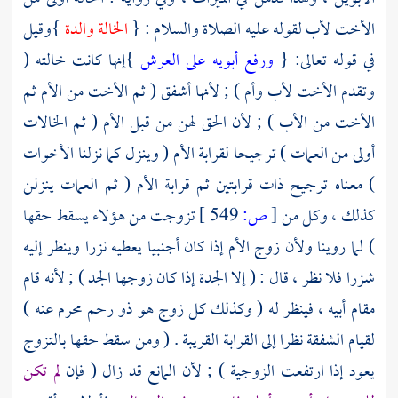
الأخت لأب لقوله عليه الصلاة والسلام : {
الخالة والدة
}وقيل
في قوله تعالى: {
ورفع أبويه على العرش
}إنها كانت خالته (
وتقدم الأخت لأب وأم ) ; لأنها أشفق ( ثم الأخت من الأم ثم
الأخت من الأب ) ; لأن الحق لهن من قبل الأم ( ثم الخالات
أولى من العمات ) ترجيحا لقرابة الأم ( وينزل كما نزلنا الأخوات
) معناه ترجيح ذات قرابتين ثم قرابة الأم ( ثم العمات ينزلن
كذلك ، وكل من
[
ص:
549 ]
تزوجت من هؤلاء يسقط حقها
) لما روينا ولأن زوج الأم إذا كان أجنبيا يعطيه نزرا وينظر إليه
شزرا فلا نظر ، قال : ( إلا الجدة إذا كان زوجها الجد ) ; لأنه قام
مقام أبيه ، فينظر له ( وكذلك كل زوج هو ذو رحم محرم عنه )
لقيام الشفقة نظرا إلى القرابة القريبة . ( ومن سقط حقها بالتزوج
يعود إذا ارتفعت الزوجية ) ; لأن المانع قد زال ( فإن
لم تكن