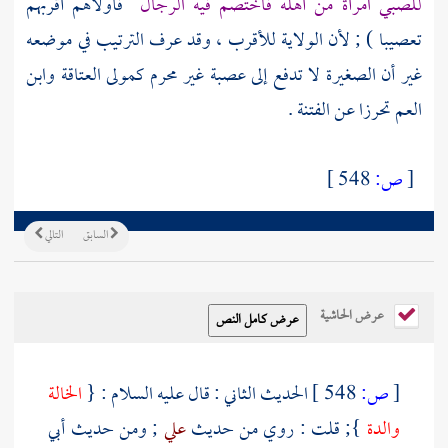
للصبي امرأة من أهله فاختصم فيه الرجال
فأولاهم أقربهم
تعصيبا ) ; لأن الولاية للأقرب ، وقد عرف الترتيب في موضعه
غير أن الصغيرة لا تدفع إلى عصبة غير محرم كمولى العتاقة وابن
العم تحرزا عن الفتنة .
[
ص:
548 ]
السابق
التالي
عرض الحاشية
[
ص:
548 ]
الحديث الثاني : قال عليه السلام : {
الخالة
والدة
}; قلت : روي من حديث
علي
; ومن حديث
أبي